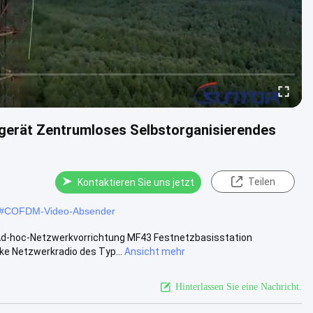
erät Zentrumloses Selbstorganisierendes
Teilen
Kontaktieren Sie uns jetzt
#
COFDM-Video-Absender
Ad-hoc-Netzwerkvorrichtung MF43 Festnetzbasisstation
ke Netzwerkradio des Typ...
Ansicht mehr
Hinterlassen Sie eine Nachricht.