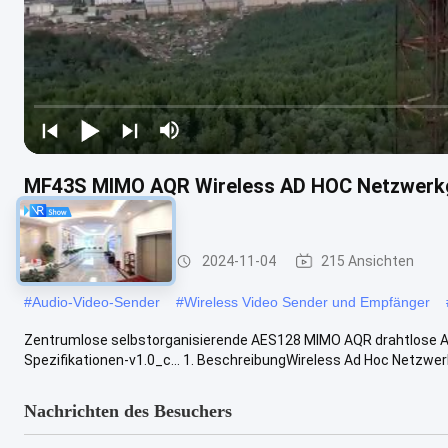
MF43S MIMO AQR Wireless AD HOC Netzwerkg
AES128
Ad-hoc-Netzwerk
2024-11-04
215 Ansichten
#
Audio-Video-Sender
#
Wireless Video Sender und Empfänger
Zentrumlose selbstorganisierende AES128 MIMO AQR drahtlose 
Spezifikationen-v1.0_c... 1. BeschreibungWireless Ad Hoc Netzwer
Nachrichten des Besuchers