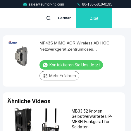
sales@suntor-intl.com
86-130-5810-0195
Zitat
German
MF43S MIMO AQR Wireless AD HOC
Netzwerkgerät Zentrumloses
Selbstorganisierendes AES128
Kontaktieren Sie Uns Jetzt
Mehr Erfahren
Ähnliche Videos
MB33 52 Knoten
Selbstverwaltetes IP-
MESH-Funkgerät für
Soldaten