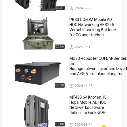
IP Mesh Network
00:21
2024-07-05
PB33 COFDM Mobile AD
HOC Networking AES256
Verschlüsselung Batterie
für CC angetrieben
Ad-hoc-Netzwerk
00:56
2025-06-19
MD33 Robuster COFDM-Sender
mit
Hochgeschwindigkeitsnetzwer
und AES-Verschlüsselung für
sichere Kommunikation
IP Mesh Network
00:20
2024-07-05
MF43S 64 Knoten 10
Hops Mobile AD HOC
Netzwerksoftware
definierte Funk-SDR-
Verbindung
Ad-hoc-Netzwerk
01:00
2024-11-04