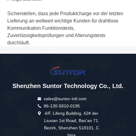
Sicherstellen, dass jede Produktcharge vor der letzten
Lieferung an weltweit wichtige Kunden für drahtlose
Kommunikation Funktionstests,
Zuverlässigkeitsprüfungen und Alterungstests
durchläuft.
Shenzhen Suntor Technology Co., Ltd.
sales@suntor-intl.com
86-130-5810-0195
4/F, Lifeng Building, 42# der
Liuxian 1st Road, Bao'an 71.
Bezirk, Shenzhen 518101, C
hina