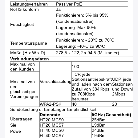
Leistungsverfahren
Passiver PoE
RoHS konform
Ja
Funktionieren: 5% bis 95%
(kondensationsfrei)
Feuchtigkeit
Lagerung: Max.90%
(kondensationsfrei)
Funktionieren: - 20ºC zu 70ºC
Temperaturspanne
Lagerung: -40ºC zu 90ºC
Maße (H x W x D)
278,5 x 122,2 x 94,5 (Millimeter)
Verbindungsdaten
Maximal von
100
den Kunden
TCP, jede
Stationsantriebskraft
UDP, jede
Verschlüsselung
Maximal von
und laden nach dem
Stationsantri
den
Zufall von 384Kbps
und Downloa
gleichzeitigen
zu 768Kbps
2Mbps
Vereinigungen
herunter
WPA2-PSK
40
20
Sendeleistung u. Empfänger-Empfindlichkeit
Datenrate
5GHz (Gesamtheit)
Übertragen
HT20 MCS0
25dBm
Sie
HT20 MCS7
19dBm
HT40 MCS0
24dBm
Powe
HT40 MCS7
19dBm