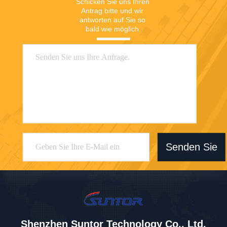
Schicken Sie uns Ihren 
Antrag bitte und wir 
antworten auf Sie so 
bald wie möglich.
Senden Sie
Shenzhen Suntor Technology Co., Ltd.