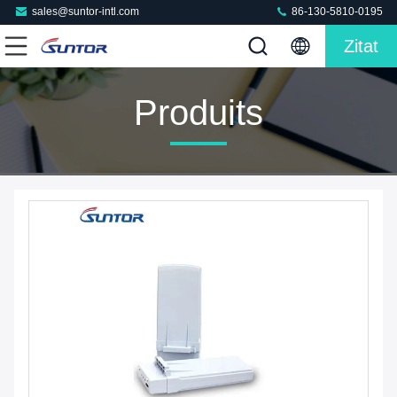
sales@suntor-intl.com
86-130-5810-0195
Zitat
Produits