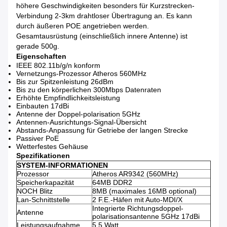
höhere Geschwindigkeiten besonders für Kurzstrecken-
Verbindung 2-3km drahtloser Übertragung an. Es kann
durch äußeren POE angetrieben werden.
Gesamtausrüstung (einschließlich innere Antenne) ist
gerade 500g.
Eigenschaften
IEEE 802.11b/g/n konform
Vernetzungs-Prozessor Atheros 560MHz
Bis zur Spitzenleistung 26dBm
Bis zu den körperlichen 300Mbps Datenraten
Erhöhte Empfindlichkeitsleistung
Einbauten 17dBi
Antenne der Doppel-polarisation 5GHz
Antennen-Ausrichtungs-Signal-Übersicht
Abstands-Anpassung für Getriebe der langen Strecke
Passiver PoE
Wetterfestes Gehäuse
Spezifikationen
SYSTEM-INFORMATIONEN
Prozessor
Atheros AR9342 (560MHz)
Speicherkapazität
64MB DDR2
NOCH Blitz
8MB (maximales 16MB optional)
Lan-Schnittstelle
2 F.E.-Häfen mit Auto-MDI/X
Integrierte Richtungsdoppel-
Antenne
polarisationsantenne 5GHz 17dBi
Leistungsaufnahme
5,5 Watt