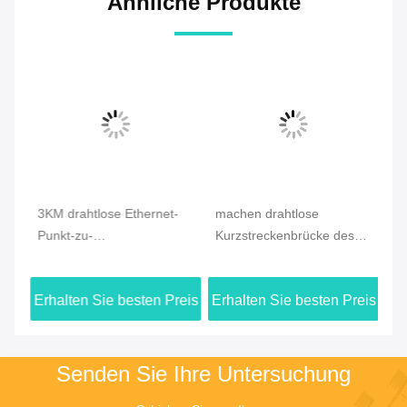
Ähnliche Produkte
3KM drahtlose Ethernet-
machen drahtlose
Di
Punkt-zu-
Kurzstreckenbrücke des
Mo
t-
Punktbrücke/Router/Repater/Zugangspunkt
Ethernet-5.8G für PTP
5.
ung
POE
PTMP IP Übertragen
B
eis
Erhalten Sie besten Preis
Erhalten Sie besten Preis
Er
wetterfest
Senden Sie Ihre Untersuchung