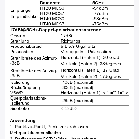
Datenrate
5GHz
HT20 MCS0
-94dBm
Empfänger
HT20 MCS7
-77dBm
Empfindlichkeit
HT40 MCS0
-93dBm
HT40 MCS7
-75dBm
17dBi@5GHz-Doppel-polarisationsantenne
Gewinn
17dBi
Strahlung
Richtungs
Frequenzbereich
5.1-5.9 Gigahertz
Polarisation
Verdoppeln – Polarisation
Horizontal (Hafen 1): 30 Grad
Strahlbreite des Azimut-
-3dB
Vertikale (Hafen 2): 33degrees
Horizontal (Hafen 1): 17 Grad
Strahlbreite des Aufzug-
-3dB
Vertikale (Hafen 2): 17degrees
Isolierung
-40dB (maximal)
Rückdämpfung
-30dB (maximal)
VSWR
Horizontal (Hafen 1): < 1:="" 1="">
Querpolarisations-
-28dB (maximal)
Isolierung
SideLobe
<-12db>
Anwendung
1. Punkt-zu-Punkt, Punkt zur drahtlosen
Mehrpunktkommunikation