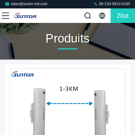
sales@suntor-intl.com
86-130-5810-0195
Zitat
Produits