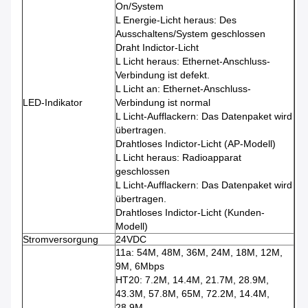
On/System
L Energie-Licht heraus: Des
Ausschaltens/System geschlossen
Draht Indictor-Licht
L Licht heraus: Ethernet-Anschluss-
Verbindung ist defekt.
L Licht an: Ethernet-Anschluss-
LED-Indikator
Verbindung ist normal
L Licht-Aufflackern: Das Datenpaket wird
übertragen.
Drahtloses Indictor-Licht (AP-Modell)
L Licht heraus: Radioapparat
geschlossen
L Licht-Aufflackern: Das Datenpaket wird
übertragen.
Drahtloses Indictor-Licht (Kunden-
Modell)
Stromversorgung
24VDC
11a: 54M, 48M, 36M, 24M, 18M, 12M,
9M, 6Mbps
HT20: 7.2M, 14.4M, 21.7M, 28.9M,
43.3M, 57.8M, 65M, 72.2M, 14.4M,
28.9M,