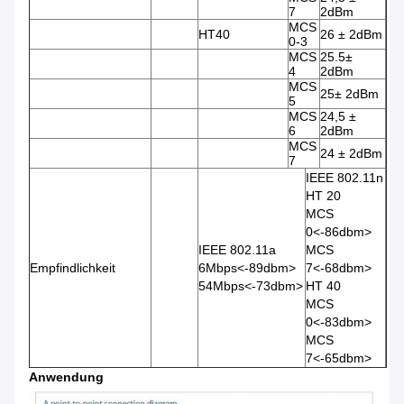
7
2dBm
MCS
HT40
26 ± 2dBm
0-3
MCS
25.5±
4
2dBm
MCS
25± 2dBm
5
MCS
24,5 ±
6
2dBm
MCS
24 ± 2dBm
7
IEEE 802.11n
HT 20
MCS
0
<-86dbm>
IEEE 802.11a
MCS
Empfindlichkeit
6Mbps
<-89dbm>
7
<-68dbm>
54Mbps
<-73dbm>
HT 40
MCS
0
<-83dbm>
MCS
7
<-65dbm>
Anwendung