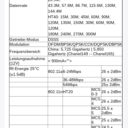
Datenrate
43.3M, 57.8M, 86.7M, 115.6M, 130M,
144.4M
HT40: 15M, 30M, 45M, 60M, 90M,
120M, 135M, 150M, 30M, 60M, 90M,
120M,
180M, 240M, 270M, 300M
Getriebe-Modus
DSSS
Modulation
OFDM/BPSK/QPSK/CCK/DQPSK/DBPSK
China: 5,725 Gigahertz | 5,850
Frequenzbereich
Gigahertz (Chanel149 -- Chanel165)
Leistungsaufnahme
< 900mA="">
(12V)
Rf-Energie 25°C
802.11a
6-24Mbps
26 ± 2dBm
(±1.5dB)
36-48Mbps
26 ± 2dBm
54Mbps
25± 2dBm
MCS
802.11n
HT20
26 ± 2dBm
0-3
MCS
26 ± 2dBm
4
MCS
25,5 ±
5
2dBm
MCS
25 ± 2dBm
6
MCS
24,5 ±