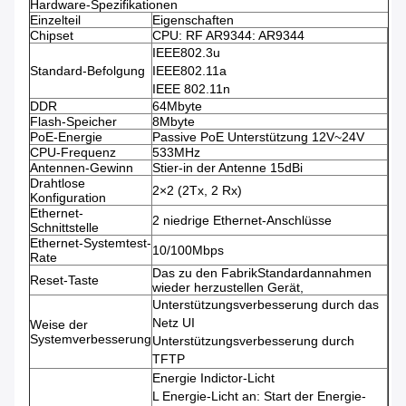
Hardware-Spezifikationen
Einzelteil
Eigenschaften
Chipset
CPU: RF AR9344: AR9344
IEEE802.3u
Standard-Befolgung
IEEE802.11a
IEEE 802.11n
DDR
64Mbyte
Flash-Speicher
8Mbyte
PoE-Energie
Passive PoE Unterstützung 12V~24V
CPU-Frequenz
533MHz
Antennen-Gewinn
Stier-in der Antenne 15dBi
Drahtlose
2×2 (2Tx, 2 Rx)
Konfiguration
Ethernet-
2 niedrige Ethernet-Anschlüsse
Schnittstelle
Ethernet-Systemtest-
10/100Mbps
Rate
Das zu den FabrikStandardannahmen
Reset-Taste
wieder herzustellen Gerät,
Unterstützungsverbesserung durch das
Netz UI
Weise der
Systemverbesserung
Unterstützungsverbesserung durch
TFTP
Energie Indictor-Licht
L Energie-Licht an: Start der Energie-