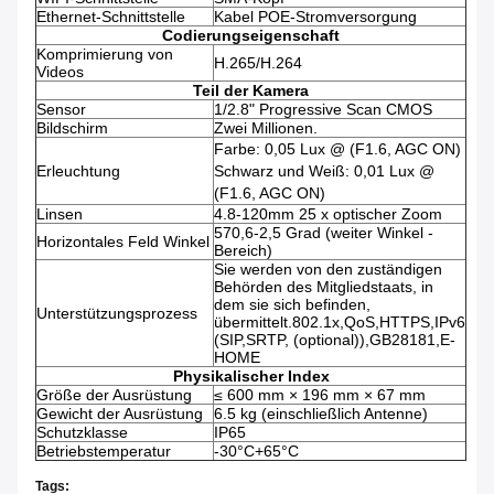
Ethernet-Schnittstelle
Kabel POE-Stromversorgung
Codierungseigenschaft
Komprimierung von
H.265/H.264
Videos
Teil der Kamera
Sensor
1/2.8" Progressive Scan CMOS
Bildschirm
Zwei Millionen.
Farbe: 0,05 Lux @ (F1.6, AGC ON)
Erleuchtung
Schwarz und Weiß: 0,01 Lux @
(F1.6, AGC ON)
Linsen
4.8-120mm 25 x optischer Zoom
570,6-2,5 Grad (weiter Winkel -
Horizontales Feld Winkel
Bereich)
Sie werden von den zuständigen
Behörden des Mitgliedstaats, in
dem sie sich befinden,
Unterstützungsprozess
übermittelt.802.1x,QoS,HTTPS,IPv6
(SIP,SRTP, (optional)),GB28181,E-
HOME
Physikalischer Index
Größe der Ausrüstung
≤ 600 mm × 196 mm × 67 mm
Gewicht der Ausrüstung
6.5 kg (einschließlich Antenne)
Schutzklasse
IP65
Betriebstemperatur
-30°C+65°C
Tags: