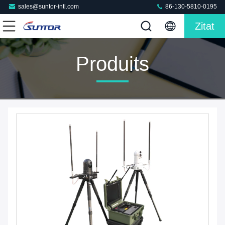
sales@suntor-intl.com
86-130-5810-0195
Zitat
Produits