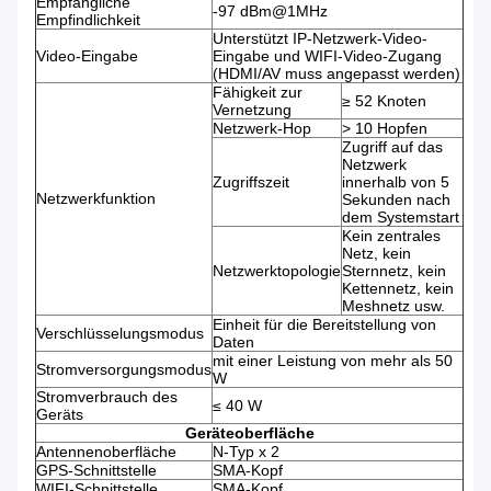
Empfängliche
-97 dBm@1MHz
Empfindlichkeit
Unterstützt IP-Netzwerk-Video-
Video-Eingabe
Eingabe und WIFI-Video-Zugang
(HDMI/AV muss angepasst werden)
Fähigkeit zur
≥ 52 Knoten
Vernetzung
Netzwerk-Hop
> 10 Hopfen
Zugriff auf das
Netzwerk
Zugriffszeit
innerhalb von 5
Netzwerkfunktion
Sekunden nach
dem Systemstart
Kein zentrales
Netz, kein
Netzwerktopologie
Sternnetz, kein
Kettennetz, kein
Meshnetz usw.
Einheit für die Bereitstellung von
Verschlüsselungsmodus
Daten
mit einer Leistung von mehr als 50
Stromversorgungsmodus
W
Stromverbrauch des
≤ 40 W
Geräts
Geräteoberfläche
Antennenoberfläche
N-Typ x 2
GPS-Schnittstelle
SMA-Kopf
WIFI-Schnittstelle
SMA-Kopf