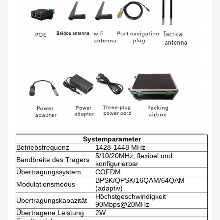
Systemparameter
Betriebsfrequenz
1428-1448 MHz
5/10/20MHz, flexibel und
Bandbreite des Trägers
konfigurierbar
Übertragungssystem
COFDM
BPSK/QPSK/16QAM/64QAM
Modulationsmodus
(adaptiv)
Höchstgeschwindigkeit
Übertragungskapazität
90Mbps@20MHz
Übertragene Leistung
2W