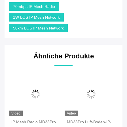
70mbps IP Mesh Radio
1W LOS IP Mesh Network
50km LOS IP Mesh Network
Ähnliche Produkte
Video
Video
Vi
ro
IP Mesh Radio MD33Pro
MD33Pro Luft-Boden-IP-
MD