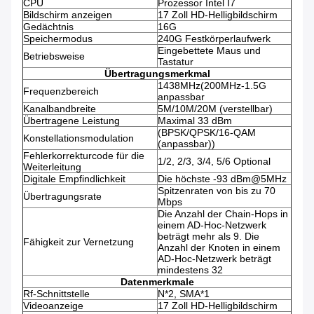
CPU
Prozessor Intel I7
Bildschirm anzeigen
17 Zoll HD-Helligbildschirm
Gedächtnis
16G
Speichermodus
240G Festkörperlaufwerk
Eingebettete Maus und
Betriebsweise
Tastatur
Übertragungsmerkmal
1438MHz(200MHz-1.5G
Frequenzbereich
anpassbar
Kanalbandbreite
5M/10M/20M (verstellbar)
Übertragene Leistung
Maximal 33 dBm
(BPSK/QPSK/16-QAM
Konstellationsmodulation
(anpassbar))
Fehlerkorrekturcode für die
1/2, 2/3, 3/4, 5/6 Optional
Weiterleitung
Digitale Empfindlichkeit
Die höchste -93 dBm@5MHz
Spitzenraten von bis zu 70
Übertragungsrate
Mbps
Die Anzahl der Chain-Hops in
einem AD-Hoc-Netzwerk
beträgt mehr als 9. Die
Fähigkeit zur Vernetzung
Anzahl der Knoten in einem
AD-Hoc-Netzwerk beträgt
mindestens 32
Datenmerkmale
Rf-Schnittstelle
N*2, SMA*1
Videoanzeige
17 Zoll HD-Helligbildschirm