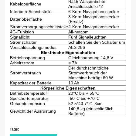
RJ45 Wasserdichte
Kabeloberfläche
Anschlussstelle *2
Intercom-Schnittstelle
6-Kern-Navigationsstecker
3-Kern-Navigationsstecker
Datenoberfläche
(Ersatz)
Stromversorgungsschnittstelle
2-Kern-Navigationsstecker
4G-Funktion
All-netcom
Signallicht
Fünf Signalleuchten
Stromschalter
Schalten Sie den Schalter um
Verschlüsselungsmodus
AES 256
Elektrische Eigenschaften
Betriebsspannung
Gleichspannung 14,8 V
Arbeitsstrom
≤ 7A
Der durchschnittliche
Stromverbrauch
Stromverbrauch der
Maschine beträgt 60 W
Kapazität der Batterie
10 Ah
Körperliche Eigenschaften
Betriebstemperatur
20°C bis + 55°C
Speichertemperatur
-50°C bis +70°C
Gesamtdimension
52.5*43.7*21.3cm
140,8 kg (einschließlich
Gewicht der Ausrüstung
Batterie)
Tags: