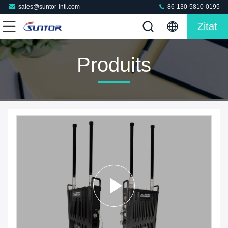
sales@suntor-intl.com
86-130-5810-0195
Zitat
Produits