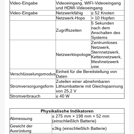
Video-Eingabe
Videoeingang, WIFI-Videoeingang
und HDMI-Videoeingang
Video-Eingabe
Netzwerkfähig
≥ 52 Knoten
Netzwerk-Hops
> 10 Hopfen
5 Sekunden
nach dem
Zugriffszeiten
Anschalten des
Systems
Zentrumloses
Netzwerk,
Sternnetzwerk,
Netzwerktopologie
Kettennetzwerk,
Meshnetzwerk
usw.
Einheit für die Bereitstellung von
Verschlüsselungsmodus
Daten
Zuteilen einer abnehmbaren
Stromversorgungsform
Lithiumbatterie mit Gleichspannung
von 25,2 V
Stromverbrauch
≤ 40 W
Physikalische Indikatoren
≤ 275 mm × 198 mm × 52 mm
Abmessung
(einschließlich Batterie)
Gewicht der
≤3kg (einschließlich Batterie)
Ausrüstung