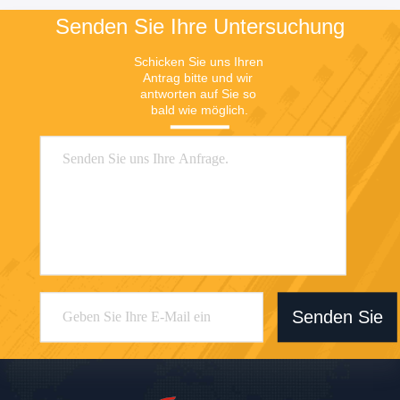
Senden Sie Ihre Untersuchung
Schicken Sie uns Ihren 
Antrag bitte und wir 
antworten auf Sie so 
bald wie möglich.
Senden Sie