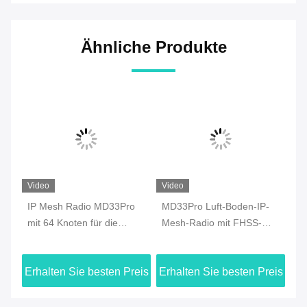
Ähnliche Produkte
Video
Video
Vi
ro
IP Mesh Radio MD33Pro
MD33Pro Luft-Boden-IP-
MD
mit 64 Knoten für die
Mesh-Radio mit FHSS-
Ra
Datenübertragung mit
Technologie
Ve
Drohnen
Da
eis
Erhalten Sie besten Preis
Erhalten Sie besten Preis
Er