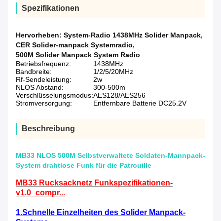
Spezifikationen
Hervorheben:
System-Radio 1438MHz Solider Manpack
,
CER Solider-manpack Systemradio
,
500M Solider Manpack System Radio
Betriebsfrequenz:
1438MHz
Bandbreite:
1/2/5/20MHz
Rf-Sendeleistung:
2w
NLOS Abstand:
300-500m
Verschlüsselungsmodus:
AES128/AES256
Stromversorgung:
Entfernbare Batterie DC25.2V
Beschreibung
MB33 NLOS 500M Selbstverwaltete Soldaten-Mannpack-
System drahtlose Funk für die Patrouille
MB33 Rucksacknetz Funkspezifikationen-
v1.0_compr...
1.
Schnelle Einzelheiten des Solider Manpack-