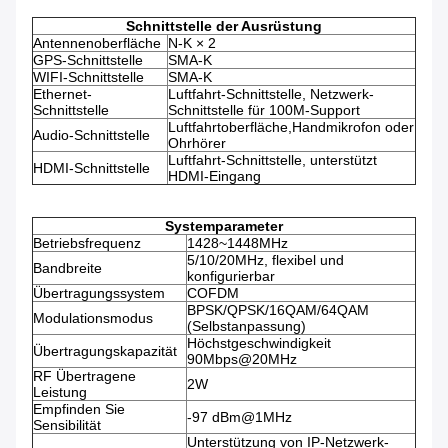
Schnittstelle der Ausrüstung
Antennenoberfläche
N-K × 2
GPS-Schnittstelle
SMA-K
WIFI-Schnittstelle
SMA-K
Ethernet-
Luftfahrt-Schnittstelle, Netzwerk-
Schnittstelle
Schnittstelle für 100M-Support
Luftfahrtoberfläche,Handmikrofon oder
Audio-Schnittstelle
Ohrhörer
Luftfahrt-Schnittstelle, unterstützt
HDMI-Schnittstelle
HDMI-Eingang
Systemparameter
Betriebsfrequenz
1428~1448MHz
5/10/20MHz, flexibel und
Bandbreite
konfigurierbar
Übertragungssystem
COFDM
BPSK/QPSK/16QAM/64QAM
Modulationsmodus
(Selbstanpassung)
Höchstgeschwindigkeit
Übertragungskapazität
90Mbps@20MHz
RF Übertragene
2W
Leistung
Empfinden Sie
-97 dBm@1MHz
Sensibilität
Unterstützung von IP-Netzwerk-