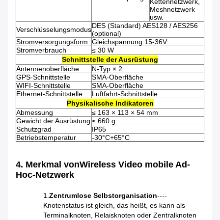
Kettennetzwerk,
Meshnetzwerk
usw.
DES (Standard) AES128 / AES256
Verschlüsselungsmodus
(optional)
Stromversorgungsform
Gleichspannung 15-36V
Stromverbrauch
≤ 30 W
Schnittstelle der Ausrüstung
Antennenoberfläche
N-Typ × 2
GPS-Schnittstelle
SMA-Oberfläche
WIFI-Schnittstelle
SMA-Oberfläche
Ethernet-Schnittstelle
Luftfahrt-Schnittstelle
Physikalische Indikatoren
Abmessung
≤ 163 × 113 × 54 mm
Gewicht der Ausrüstung
≤ 660 g
Schutzgrad
IP65
Betriebstemperatur
-30°C+65°C
4. Merkmal von
Wireless Video mobile Ad-
Hoc-Netzwerk
1.
Zentrumlose Selbstorganisation
----
Knotenstatus ist gleich, das heißt, es kann als
Terminalknoten, Relaisknoten oder Zentralknoten