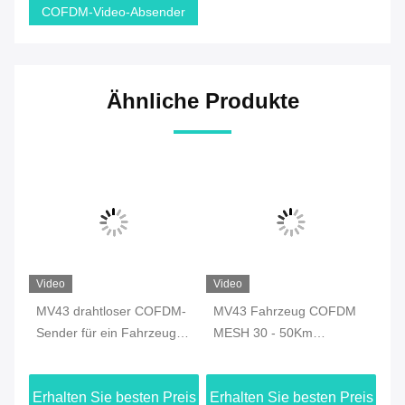
COFDM-Video-Absender
Ähnliche Produkte
Video
Video
Vi
sh
MV43 drahtloser COFDM-
MV43 Fahrzeug COFDM
MB
Sender für ein Fahrzeug
MESH 30 - 50Km
MH
selbstmontierendes
Langstreckenzentral Ad-
Ou
Netzwerk
hoc Netzwerk drahtloses
eis
Erhalten Sie besten Preis
Erhalten Sie besten Preis
Er
Breitbandradio