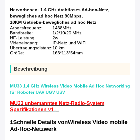
Hervorheben:
1.4 GHz drahtloses Ad-hoc-Netz
,
bewegliches ad hoc Netz 90Mbps
,
10KM Getriebe-bewegliches ad hoc Netz
Arbeitsfrequenz:
1438MHz
Bandbreite:
1/2/10/20 MHz
HF-Leistung:
2w
Videoeingang:
IP-Netz und WIFI
Übertragungsdistanz:
10 km
Größe:
163*113*54mm
Beschreibung
MU33 1,4 GHz Wireless Video Mobile Ad Hoc Networking
für Roboter UAV UGV USV
MU33 unbemanntes Netz-Radio-System
Spezifikationen-v1....
1Schnelle Details von
Wireless Video mobile
Ad-Hoc-Netzwerk