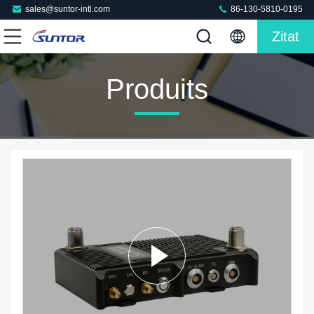
sales@suntor-intl.com
86-130-5810-0195
Zitat
Produits