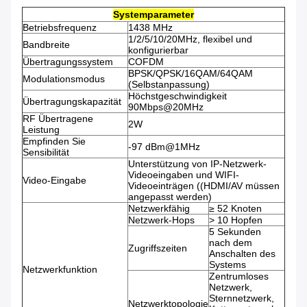
Systemparameter
Betriebsfrequenz
1438 MHz
1/2/5/10/20MHz, flexibel und
Bandbreite
konfigurierbar
Übertragungssystem
COFDM
BPSK/QPSK/16QAM/64QAM
Modulationsmodus
(Selbstanpassung)
Höchstgeschwindigkeit
Übertragungskapazität
90Mbps@20MHz
RF Übertragene
2W
Leistung
Empfinden Sie
-97 dBm@1MHz
Sensibilität
Unterstützung von IP-Netzwerk-
Videoeingaben und WIFI-
Video-Eingabe
Videoeinträgen ((HDMI/AV müssen
angepasst werden)
Netzwerkfähig
≥ 52 Knoten
Netzwerk-Hops
> 10 Hopfen
5 Sekunden
nach dem
Zugriffszeiten
Anschalten des
Systems
Netzwerkfunktion
Zentrumloses
Netzwerk,
Sternnetzwerk,
Netzwerktopologie