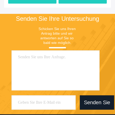
Senden Sie Ihre Untersuchung
Schicken Sie uns Ihren 
Antrag bitte und wir 
antworten auf Sie so 
bald wie möglich.
Senden Sie