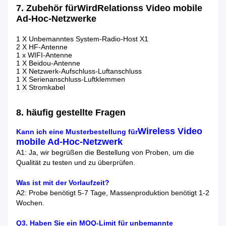
7. Zubehör für
Wird
Relation
ss Video mobile
Ad-Hoc-Netzwerke
1 X Unbemanntes System-Radio-Host X1
2 X HF-Antenne
1 x WIFI-Antenne
1 X Beidou-Antenne
1 X Netzwerk-Aufschluss-Luftanschluss
1 X Serienanschluss-Luftklemmen
1 X Stromkabel
8. häufig gestellte Fragen
Wireless Video
Kann ich eine Musterbestellung für
mobile Ad-Hoc-Netzwerk
A1: Ja, wir begrüßen die Bestellung von Proben, um die
Qualität zu testen und zu überprüfen.
Was ist mit der Vorlaufzeit?
A2: Probe benötigt 5-7 Tage, Massenproduktion benötigt 1-2
Wochen.
Q3. Haben Sie ein MOQ-Limit für unbemannte