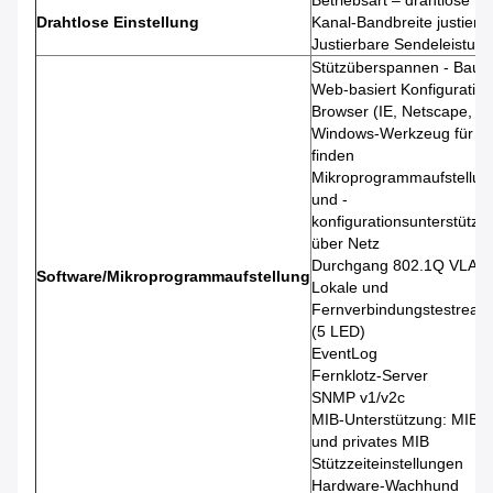
Betriebsart – drahtlose P
Drahtlose Einstellung
Kanal-Bandbreite justier
Justierbare Sendeleistung
Stützüberspannen - Baum
Web-basiert Konfiguratio
Browser (IE, Netscape, 
Windows-Werkzeug für An
finden
Mikroprogrammaufstellun
und -
konfigurationsunterstützu
über Netz
Durchgang 802.1Q VLAN
Software/Mikroprogrammaufstellung
Lokale und
Fernverbindungstestreal
(5 LED)
EventLog
Fernklotz-Server
SNMP v1/v2c
MIB-Unterstützung: MIB I
und privates MIB
Stützzeiteinstellungen
Hardware-Wachhund