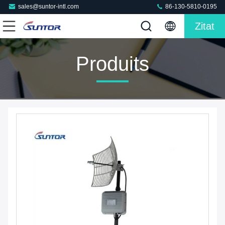
sales@suntor-intl.com
86-130-5810-0195
Zitat
Produits