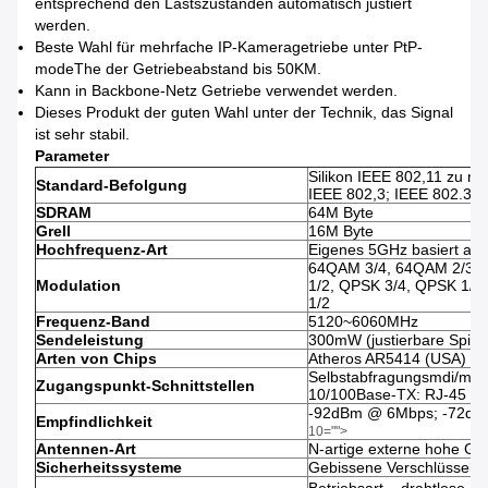
entsprechend den Lastszuständen automatisch justiert
werden.
Beste Wahl für mehrfache IP-Kameragetriebe unter PtP-
modeThe der Getriebeabstand bis 50KM.
Kann in Backbone-Netz Getriebe verwendet werden.
Dieses Produkt der guten Wahl unter der Technik, das Signal
ist sehr stabil.
Parameter
Silikon IEEE 802,11 zu ni
Standard-Befolgung
IEEE 802,3; IEEE 802.3u;
SDRAM
64M Byte
Grell
16M Byte
Hochfrequenz-Art
Eigenes 5GHz basiert au
64QAM 3/4, 64QAM 2/3,
Modulation
1/2, QPSK 3/4, QPSK 1/2
1/2
Frequenz-Band
5120~6060MHz
Sendeleistung
300mW (justierbare Spitze
Arten von Chips
Atheros AR5414 (USA) CPU
Selbstabfragungsmdi/mdi-
Zugangspunkt-Schnittstellen
10/100Base-TX: RJ-45
-92dBm @ 6Mbps; -72d
Empfindlichkeit
10="">
Antennen-Art
N-artige externe hohe G
Sicherheitssysteme
Gebissene Verschlüsselu