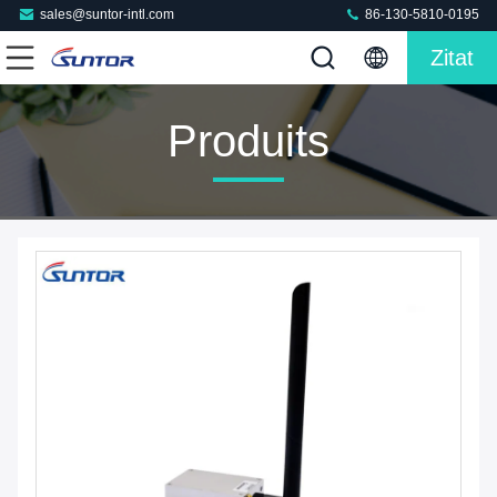
sales@suntor-intl.com
86-130-5810-0195
Zitat
Produits