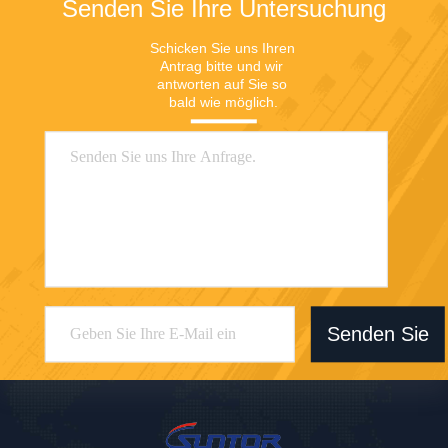
Senden Sie Ihre Untersuchung
Schicken Sie uns Ihren 
Antrag bitte und wir 
antworten auf Sie so 
bald wie möglich.
Senden Sie