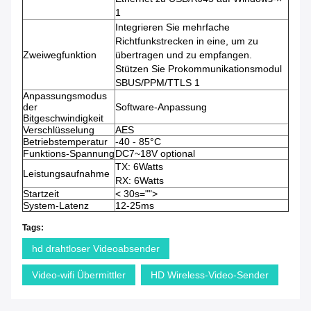
1
Integrieren Sie mehrfache
Richtfunkstrecken in eine, um zu
Zweiwegfunktion
übertragen und zu empfangen.
Stützen Sie Prokommunikationsmodul
SBUS/PPM/TTLS 1
Anpassungsmodus
der
Software-Anpassung
Bitgeschwindigkeit
Verschlüsselung
AES
Betriebstemperatur
-40 -
85°C
Funktions-Spannung
DC7~18V optional
TX: 6Watts
Leistungsaufnahme
RX: 6Watts
Startzeit
< 30s="">
System-Latenz
12-25ms
Tags:
hd drahtloser Videoabsender
Video-wifi Übermittler
HD Wireless-Video-Sender