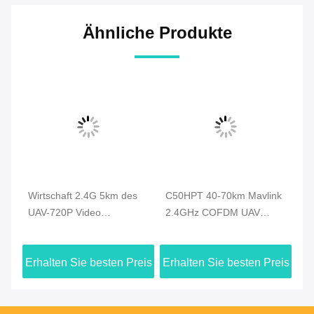
Ähnliche Produkte
Wirtschaft 2.4G 5km des
C50HPT 40-70km Mavlink
C
UAV-720P Video
2.4GHz COFDM UAV
Vi
Brummen-
Video-Sender Ultra-
CO
Videoübermittler-HDMI u.
Langstrecke UP/Downlink
Da
eis
Erhalten Sie besten Preis
Erhalten Sie besten Preis
Er
Duplexdatenverbindung
Vi