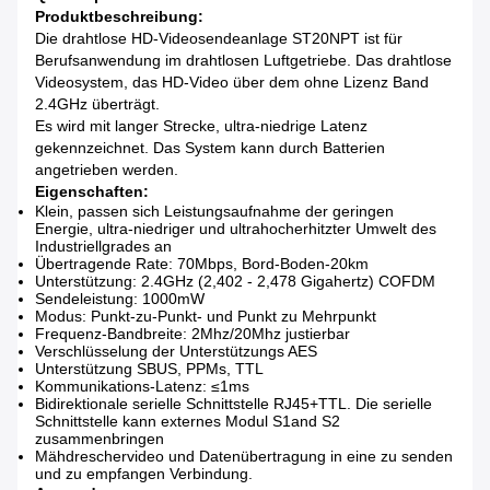
Produktbeschreibung:
Die drahtlose HD-Videosendeanlage ST20NPT ist für
Berufsanwendung im drahtlosen Luftgetriebe. Das drahtlose
Videosystem, das HD-Video über dem ohne Lizenz Band
2.4GHz überträgt.
Es wird mit langer Strecke, ultra-niedrige Latenz
gekennzeichnet. Das System kann durch Batterien
angetrieben werden.
Eigenschaften:
Klein, passen sich Leistungsaufnahme der geringen
Energie, ultra-niedriger und ultrahocherhitzter Umwelt des
Industriellgrades an
Übertragende Rate: 70Mbps, Bord-Boden-20km
Unterstützung: 2.4GHz (2,402 - 2,478 Gigahertz) COFDM
Sendeleistung: 1000mW
Modus: Punkt-zu-Punkt- und Punkt zu Mehrpunkt
Frequenz-Bandbreite: 2Mhz/20Mhz justierbar
Verschlüsselung der Unterstützungs AES
Unterstützung SBUS, PPMs, TTL
Kommunikations-Latenz: ≤1ms
Bidirektionale serielle Schnittstelle RJ45+TTL. Die serielle
Schnittstelle kann externes Modul S1and S2
zusammenbringen
Mähdreschervideo und Datenübertragung in eine zu senden
und zu empfangen Verbindung.