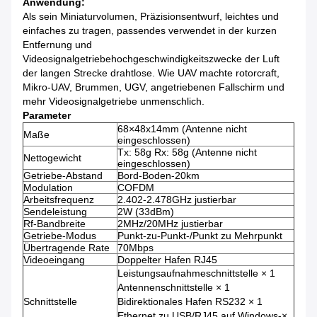
Anwendung:
Als sein Miniaturvolumen, Präzisionsentwurf, leichtes und
einfaches zu tragen, passendes verwendet in der kurzen
Entfernung und
Videosignalgetriebehochgeschwindigkeitszwecke der Luft
der langen Strecke drahtlose. Wie UAV machte rotorcraft,
Mikro-UAV, Brummen, UGV, angetriebenen Fallschirm und
mehr Videosignalgetriebe unmenschlich.
Parameter
68×48x14mm (Antenne nicht
Maße
eingeschlossen)
Tx: 58g Rx: 58g (Antenne nicht
Nettogewicht
eingeschlossen)
Getriebe-Abstand
Bord-Boden-20km
Modulation
COFDM
Arbeitsfrequenz
2.402-2.478GHz justierbar
Sendeleistung
2W (33dBm)
Rf-Bandbreite
2MHz/20MHz justierbar
Getriebe-Modus
Punkt-zu-Punkt-/Punkt zu Mehrpunkt
Übertragende Rate
70Mbps
Videoeingang
Doppelter Hafen RJ45
Leistungsaufnahmeschnittstelle × 1
Antennenschnittstelle × 1
Schnittstelle
Bidirektionales Hafen RS232 × 1
Ethernet zu USB/RJ45 auf Windows-×