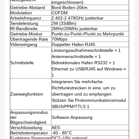
eingeschlossen)
Getriebe-Abstand
Bord-Boden-20km
Modulation
COFDM
Arbeitsfrequenz
2.402-2.478GHz justierbar
Sendeleistung
2W (33dBm)
Rf-Bandbreite
2MHz/20MHz justierbar
Getriebe-Modus
Punkt-zu-Punkt-/Punkt zu Mehrpunkt
Übertragende Rate
70Mbps
Videoeingang
Doppelter Hafen RJ45
Leistungsaufnahmeschnittstelle × 1
Antennenschnittstelle × 1
Schnittstelle
Bidirektionales Hafen RS232 × 1
Ethernet zu USB/RJ45 auf Windows-×
1
Integrieren Sie mehrfache
Richtfunkstrecken in eine, um zu
Zweiwegfunktion
übertragen und zu empfangen.
Stützen Sie Prokommunikationsmodul
SBUS/PPM/TTLS 1
Anpassungsmodus
der
Software-Anpassung
Bitgeschwindigkeit
Verschlüsselung
AES
Betriebstemperatur
-40 - 85°C
Funktions-Spannung
DC7~18V optional