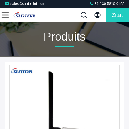
sales@suntor-intl.com
86-130-5810-0195
Zitat
Produits