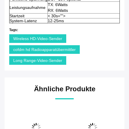
TX: 6Watts
Leistungsaufnahme
RX: 6Watts
Startzeit
< 30s="">
System-Latenz
12-25ms
Tags:
Wireless HD-Video-Sender
cofdm hd Radioapparatübermittler
Long Range-Video-Sender
Ähnliche Produkte