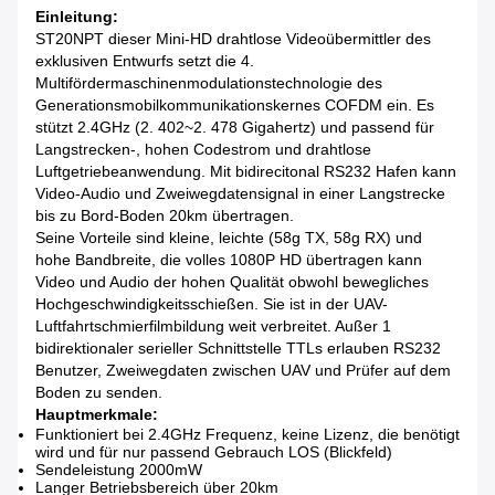
Einleitung:
ST20NPT dieser Mini-HD drahtlose Videoübermittler des
exklusiven Entwurfs setzt die 4.
Multifördermaschinenmodulationstechnologie des
Generationsmobilkommunikationskernes COFDM ein. Es
stützt 2.4GHz (2. 402~2. 478 Gigahertz) und passend für
Langstrecken-, hohen Codestrom und drahtlose
Luftgetriebeanwendung. Mit bidirecitonal RS232 Hafen kann
Video-Audio und Zweiwegdatensignal in einer Langstrecke
bis zu Bord-Boden 20km übertragen.
Seine Vorteile sind kleine, leichte (58g TX, 58g RX) und
hohe Bandbreite, die volles 1080P HD übertragen kann
Video und Audio der hohen Qualität obwohl bewegliches
Hochgeschwindigkeitsschießen. Sie ist in der UAV-
Luftfahrtschmierfilmbildung weit verbreitet. Außer 1
bidirektionaler serieller Schnittstelle TTLs erlauben RS232
Benutzer, Zweiwegdaten zwischen UAV und Prüfer auf dem
Boden zu senden.
Hauptmerkmale:
Funktioniert bei 2.4GHz Frequenz, keine Lizenz, die benötigt
wird und für nur passend Gebrauch LOS (Blickfeld)
Sendeleistung 2000mW
Langer Betriebsbereich über 20km