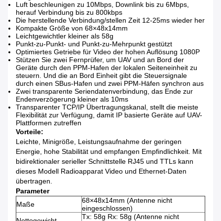
Luft beschleunigen zu 10Mbps, Downlink bis zu 6Mbps,
herauf Verbindung bis zu 800kbps
Die herstellende Verbindung/stellen Zeit 12-25ms wieder her
Kompakte Größe von 68×48x14mm
Leichtgewichtler kleiner als 58g
Punkt-zu-Punkt- und Punkt-zu-Mehrpunkt gestützt
Optimiertes Getriebe für Video der hohen Auflösung 1080P
Stützen Sie zwei Fernprüfer, um UAV und an Bord der
Geräte durch den PPM-Hafen der lokalen Seiteneinheit zu
steuern. Und die an Bord Einheit gibt die Steuersignale
durch einen SBus-Hafen und zwei PPM-Häfen synchron aus
Zwei transparente Seriendatenverbindung, das Ende zur
Endenverzögerung kleiner als 10ms
Transparenter TCP/IP Übertragungskanal, stellt die meiste
Flexibilität zur Verfügung, damit IP basierte Geräte auf UAV-
Plattformen zutreffen
Vorteile:
Leichte, Minigröße, Leistungsaufnahme der geringen
Energie, hohe Stabilität und empfangen Empfindlichkeit. Mit
bidirektionaler serieller Schnittstelle RJ45 und TTLs kann
dieses Modell Radioapparat Video und Ethernet-Daten
übertragen.
Parameter
68×48x14mm (Antenne nicht
Maße
eingeschlossen)
Tx: 58g Rx: 58g (Antenne nicht
Nettogewicht