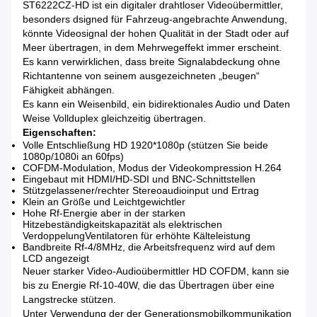
ST6222CZ-HD ist ein digitaler drahtloser Videoübermittler,
besonders dsigned für Fahrzeug-angebrachte Anwendung,
könnte Videosignal der hohen Qualität in der Stadt oder auf
Meer übertragen, in dem Mehrwegeffekt immer erscheint.
Es kann verwirklichen, dass breite Signalabdeckung ohne
Richtantenne von seinem ausgezeichneten „beugen“
Fähigkeit abhängen.
Es kann ein Weisenbild, ein bidirektionales Audio und Daten
Weise Vollduplex gleichzeitig übertragen.
Eigenschaften:
Volle Entschließung HD 1920*1080p (stützen Sie beide
1080p/1080i an 60fps)
COFDM-Modulation, Modus der Videokompression H.264
Eingebaut mit HDMI/HD-SDI und BNC-Schnittstellen
Stützgelassener/rechter Stereoaudioinput und Ertrag
Klein an Größe und Leichtgewichtler
Hohe Rf-Energie aber in der starken
Hitzebeständigkeitskapazität als elektrischen
VerdoppelungVentilatoren für erhöhte Kälteleistung
Bandbreite Rf-4/8MHz, die Arbeitsfrequenz wird auf dem
LCD angezeigt
Neuer starker Video-Audioübermittler HD COFDM, kann sie
bis zu Energie Rf-10-40W, die das Übertragen über eine
Langstrecke stützen.
Unter Verwendung der der Generationsmobilkommunikation