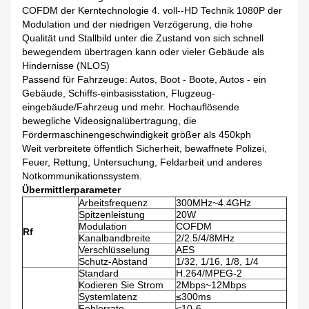
COFDM der Kerntechnologie 4. voll--HD Technik 1080P der
Modulation und der niedrigen Verzögerung, die hohe
Qualität und Stallbild unter die Zustand von sich schnell
bewegendem übertragen kann oder vieler Gebäude als
Hindernisse (NLOS)
Passend für Fahrzeuge: Autos, Boot - Boote, Autos - ein
Gebäude, Schiffs-einbasisstation, Flugzeug-
eingebäude/Fahrzeug und mehr. Hochauflösende
bewegliche Videosignalübertragung, die
Fördermaschinengeschwindigkeit größer als 450kph
Weit verbreitete öffentlich Sicherheit, bewaffnete Polizei,
Feuer, Rettung, Untersuchung, Feldarbeit und anderes
Notkommunikationssystem.
Übermittlerparameter
Arbeitsfrequenz
300MHz~4.4GHz
Spitzenleistung
20W
Modulation
COFDM
Rf
Kanalbandbreite
2/2.5/4/8MHz
Verschlüsselung
AES
Schutz-Abstand
1/32, 1/16, 1/8, 1/4
Standard
H.264/MPEG-2
Kodieren Sie Strom
2Mbps~12Mbps
Systemlatenz
≤300ms
Fehlerrate
≤10-6