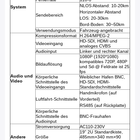
NLOS Abstand: 10-20km
System
Horizontaler Abstand
Sendebereich
LOS: 20-30km
Bord-Boden: 30~50km
Verwendungsmodus
Fahrzeug-angebracht
Kompressionsformat
H.264/MPEG-2
HD-SDI, HDMI und
Videoeingang
analoges CVBS
Audioinput
Linker und rechter Kanal
1080P (1920*1080)
kompatibles 720P, 480P
Bildauflösung
und Sd-@ Feldrate ist 25
fps
Audio und
Körperliche
Weiblicher Hafen BNC,
Video
Schnittstelle des
HD-SDI, HDMI-
Videoeingangs
Standardschnittstelle
Handmikrofon (auf
Luftfahrt-Schnittstelle
Vorderteil)
RS485 (auf Rückplatte)
Körperliche
Schnittstelle des
BNC-Frauhafen
Audioinput
Stromversorgung
AC110-230V
19" 2U Standardkiste,
Andere
Größe
485mm×340 mm×90