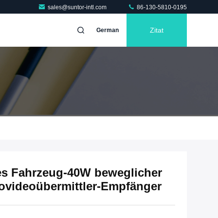
sales@suntor-intl.com
86-130-5810-0195
Zitat
German
des Fahrzeug-40W beweglicher
ovideoübermittler-Empfänger