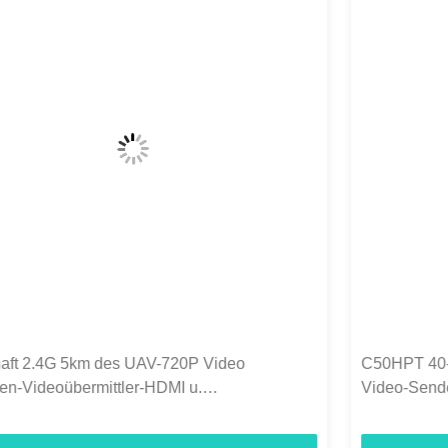
C50HPT 40-70km Mavlink 2.4GHz COFDM UAV
Video-Sender Ultra-Langstrecke UP/Downlink