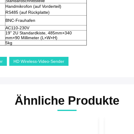
Standardschnittstelle
Handmikrofon (auf Vorderteil)
RS485 (auf Rückplatte)
BNC-Frauhafen
AC110-230V
19" 2U Standardkiste, 485mm×340
mm×90 Millimeter (L×W×H)
5kg
er
HD Wireless-Video-Sender
Ähnliche Produkte