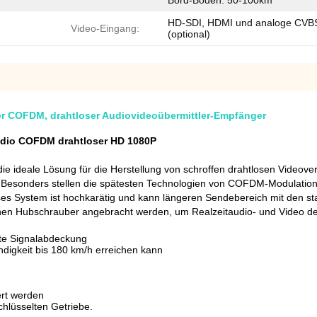
Bord-Boden: 50-100km
HD-SDI, HDMI und analoge CVB
Video-Eingang:
(optional)
er COFDM, drahtloser Audiovideoübermittler-Empfänger
udio COFDM drahtloser HD 1080P
ie ideale Lösung für die Herstellung von schroffen drahtlosen Videover
 Besonders stellen die spätesten Technologien von COFDM-Modulat
ieses System ist hochkarätig und kann längeren Sendebereich mit den st
 einen Hubschrauber angebracht werden, um Realzeitaudio- und Video de
te Signalabdeckung
digkeit bis 180 km/h erreichen kann
ert werden
chlüsselten Getriebe.