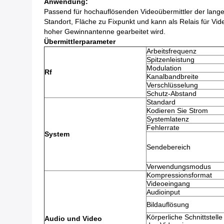
Anwendung:
Passend für hochauflösenden Videoübermittler der langen S
Standort, Fläche zu Fixpunkt und kann als Relais für Vi
hoher Gewinnantenne gearbeitet wird.
Übermittlerparameter
Arbeitsfrequenz
Spitzenleistung
Modulation
Rf
Kanalbandbreite
Verschlüsselung
Schutz-Abstand
Standard
Kodieren Sie Strom
Systemlatenz
Fehlerrate
System
Sendebereich
Verwendungsmodus
Kompressionsformat
Videoeingang
Audioinput
Bildauflösung
Körperliche Schnittstelle
Audio und Video