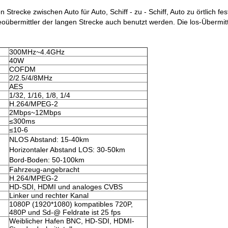
trecke zwischen Auto für Auto, Schiff - zu - Schiff, Auto zu örtlich fes
deoübermittler der langen Strecke auch benutzt werden. Die los-Übermi
300MHz~4.4GHz
40W
COFDM
2/2.5/4/8MHz
AES
1/32, 1/16, 1/8, 1/4
H.264/MPEG-2
2Mbps~12Mbps
≤300ms
≤10-6
NLOS Abstand: 15-40km
Horizontaler Abstand LOS: 30-50km
Bord-Boden: 50-100km
Fahrzeug-angebracht
H.264/MPEG-2
HD-SDI, HDMI und analoges CVBS
Linker und rechter Kanal
1080P (1920*1080) kompatibles 720P,
480P und Sd-@ Feldrate ist 25 fps
Weiblicher Hafen BNC, HD-SDI, HDMI-