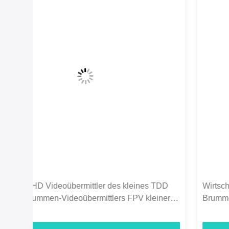
D
Wirtschaft 2.4G 5km des UAV-720P Video
er
Brummen-Videoübermittler-HDMI u.
Duplexdatenverbindung