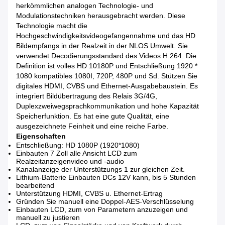
herkömmlichen analogen Technologie- und
Modulationstechniken herausgebracht werden. Diese
Technologie macht die
Hochgeschwindigkeitsvideogefangennahme und das HD
Bildempfangs in der Realzeit in der NLOS Umwelt. Sie
verwendet Decodierungsstandard des Videos H.264. Die
Definition ist volles HD 10180P und Entschließung 1920 *
1080 kompatibles 1080I, 720P, 480P und Sd. Stützen Sie
digitales HDMI, CVBS und Ethernet-Ausgabebaustein. Es
integriert Bildübertragung des Relais 3G/4G,
Duplexzweiwegsprachkommunikation und hohe Kapazität
Speicherfunktion. Es hat eine gute Qualität, eine
ausgezeichnete Feinheit und eine reiche Farbe.
Eigenschaften
Entschließung: HD 1080P (1920*1080)
Einbauten 7 Zoll alle Ansicht LCD zum
Realzeitanzeigenvideo und -audio
Kanalanzeige der Unterstützungs 1 zur gleichen Zeit.
Lithium-Batterie Einbauten DCs 12V kann, bis 5 Stunden
bearbeitend
Unterstützung HDMI, CVBS u. Ethernet-Ertrag
Gründen Sie manuell eine Doppel-AES-Verschlüsselung
Einbauten LCD, zum von Parametern anzuzeigen und
manuell zu justieren