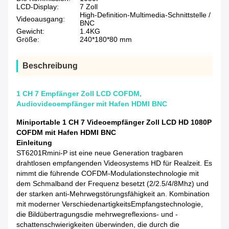
LCD-Display:
7 Zoll
High-Definition-Multimedia-Schnittstelle /
Videoausgang:
BNC
Gewicht:
1.4KG
Größe:
240*180*80 mm
Beschreibung
1 CH 7 Empfänger Zoll LCD COFDM,
Audiovideoempfänger mit Hafen HDMI BNC
Miniportable 1 CH 7 Videoempfänger Zoll LCD HD 1080P
COFDM mit Hafen HDMI BNC
Einleitung
ST6201Rmini-P ist eine neue Generation tragbaren
drahtlosen empfangenden Videosystems HD für Realzeit. Es
nimmt die führende COFDM-Modulationstechnologie mit
dem Schmalband der Frequenz besetzt (2/2.5/4/8Mhz) und
der starken anti-Mehrwegstörungsfähigkeit an. Kombination
mit moderner VerschiedenartigkeitsEmpfangstechnologie,
die Bildübertragungsdie mehrwegreflexions- und -
schattenschwierigkeiten überwinden, die durch die