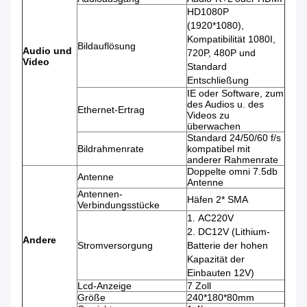
HD1080P
(1920*1080),
Kompatibilität 1080I,
Bildauflösung
Audio und
720P, 480P und
Video
Standard
Entschließung
IE oder Software, zum
des Audios u. des
Ethernet-Ertrag
Videos zu
überwachen
Standard 24/50/60 f/s
Bildrahmenrate
kompatibel mit
anderer Rahmenrate
Doppelte omni 7.5db
Antenne
Antenne
Antennen-
Häfen 2* SMA
Verbindungsstücke
1.
AC220V
2.
DC12V (Lithium-
Andere
Stromversorgung
Batterie der hohen
Kapazität der
Einbauten 12V)
Lcd-Anzeige
7 Zoll
Größe
240*180*80mm