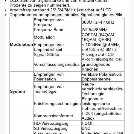
LCD, zum von Signalstärke und von Kraftwerk durch
Prozente zu zeigen nummeriert.
Arbeitsfrequenzband 2/2,5/4/8MHz justierbar auf LCD
Doppelantennenempfangen, stabiles Signal und glattes Bild
Empfangen von
300MHz~4.4GHz
Frequenz
Frequenz-Band
2/2.5/4/8MHz
COFDM (64QAM,
Modulation
16QAM, QPSK)
Modulation
Empfangen von
≤-100dBm @ 4MHz,
Empfindlichkeit
≤-97dBm @ 8MHz
Signal-Stärke
Anzeige auf LCD
AES 128Bit/SUNTOR
Verschlüsselungsmodus
grundlegendes
Kriechen
Empfangen von
Vertikale Polarisation,
Polarisation
Doppelantenne
Raum-
Empfangen von
Verschiedenartigkeits-
System
Technologie
Technologie
Eingebaute
Entstörungstechnologien
leistungsstarke
Hohlraumfiltertechnik
H.264 (eingebettetes
Kompressionsformat
Audio)
HD-Videoausgang
HDMI
Sd-Videoausgang
BNC
Audioausgang
Audio-R+L oder HDMI