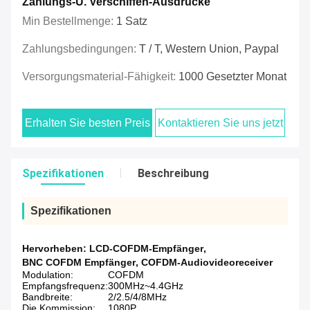
Zahlungs-U. Verschiffen-Ausdrücke
Min Bestellmenge:
1 Satz
Zahlungsbedingungen:
T / T, Western Union, Paypal
Versorgungsmaterial-Fähigkeit:
1000 Gesetzter Monat
Erhalten Sie besten Preis
Kontaktieren Sie uns jetzt
Spezifikationen
Beschreibung
Spezifikationen
Hervorheben:
LCD-COFDM-Empfänger
,
BNC COFDM Empfänger
,
COFDM-Audiovideoreceiver
Modulation:
COFDM
Empfangsfrequenz:
300MHz~4.4GHz
Bandbreite:
2/2.5/4/8MHz
Die Kommission:
1080P