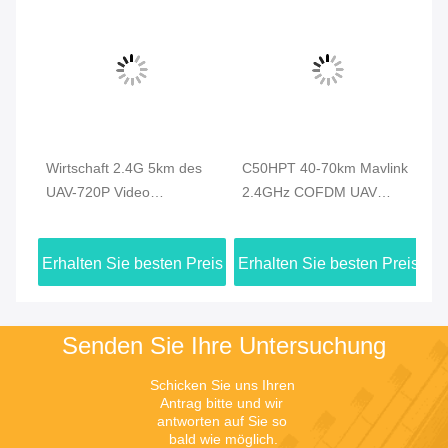
Wirtschaft 2.4G 5km des
C50HPT 40-70km Mavlink
C
UAV-720P Video
2.4GHz COFDM UAV
Vi
Brummen-
Video-Sender Ultra-
CO
Videoübermittler-HDMI u.
Langstrecke UP/Downlink
Da
eis
Erhalten Sie besten Preis
Erhalten Sie besten Preis
Er
Duplexdatenverbindung
Vi
Senden Sie Ihre Untersuchung
Schicken Sie uns Ihren 
Antrag bitte und wir 
antworten auf Sie so 
bald wie möglich.