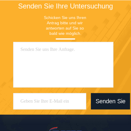
Senden Sie Ihre Untersuchung
Schicken Sie uns Ihren 
Antrag bitte und wir 
antworten auf Sie so 
bald wie möglich.
Senden Sie