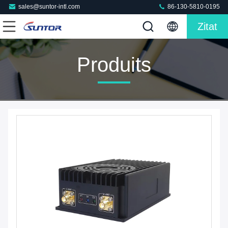
sales@suntor-intl.com
86-130-5810-0195
Zitat
Produits