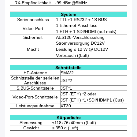
RX-Empfindlichkeit
-99 dBm@5MHz
System
Serienanschluss
1 TTL+1 RS232 + 1S.BUS
1 Ethernet-Anschluss
Video-Port
1 ETH + 1 SDI/HDMI (auf maß)
Sicherheit
AES128-Verschlüsselung
Stromversorgung DC12V
Macht
Leistung ≤ 12 W @ DC12V
Verbrauch ((Luft)
Schnittstelle
HF-Antenne
SMA*2
Schnittstelle der seriellen
JST*2
Anschlüsse
S.BUS-Schnittstelle
JST*1
JST (ETH) *2 oder
Video-Port-Schnittstelle
JST (ETH) *1+SDI/HDMI*1 (Cus)
Leistungsaufnahme
XT30
Körperliche
Abmessung
≤118x76x40mm ((Luft)
Gewicht
≤ 350 g (Luft)