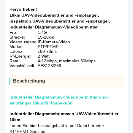
Hervorheben:
10km UAV-Videoübermittler und -empfänger
,
Inspektion UAV-Videoübermittler und -empfänger
,
Industrieller Diagrammuav-Videoübermittler
Fre:
1.4G
Strecke:
15-20km
Videoausgang:
IP-Kamera-Video
Modus:
PTP/PTMP
Latenz:
≤50-70ms
Rf-Energie:
2 Watt
Rate:
4-12Mbps, maximales 30Mbps
Verschlüsselt:
AES128/256
Beschreibung
Industrieller Diagrammuav-Videoübermittler und -
empfänger 10km für Inspektion
Industrieller Diagrammbrummen UAV-Videoübermittler
10km
Laden Sie hier Leistungsblatt in pdf-Datei herunter
ST15HMT Spec.pdf