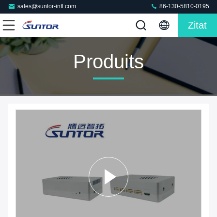
sales@suntor-intl.com
86-130-5810-0195
Zitat
Produits