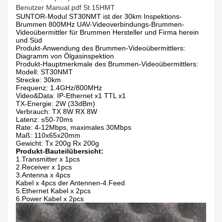
Benutzer Manual.pdf
St.
15HMT
SUNTOR-Modul ST30NMT ist der 30km Inspektions-
Brummen 800MHz UAV-Videoverbindungs-Brummen-
Videoübermittler für Brummen Hersteller und Firma herein
und Süd
Produkt-Anwendung des Brummen-Videoübermittlers:
Diagramm von Ölgasinspektion
Produkt-Hauptmerkmale des Brummen-Videoübermittlers:
Modell: ST30NMT
Strecke: 30km
Frequenz: 1.4GHz/800MHz
Video&Data: IP-Ethernet x1 TTL x1
TX-Energie: 2W (33dBm)
Verbrauch: TX 8W RX 8W
Latenz: ≤50-70ms
Rate: 4-12Mbps, maximales 30Mbps
Maß: 110x65x20mm
Gewicht: Tx 200g Rx 200g
Produkt-Bauteilübersicht:
1.Transmitter x 1pcs
2.Receiver x 1pcs
3.Antenna x 4pcs
Kabel x 4pcs der Antennen-4.Feed
5.Ethernet Kabel x 2pcs
6.Power Kabel x 2pcs