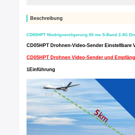
Beschreibung
CD05HPT Niedrigverzögerung 50 ms S-Band 2.4G Dro
CD05HPT Drohnen-Video-Sender Einstellbare V
CD05HPT Drohnen Video-Sender und Empfänger 
1Einführung