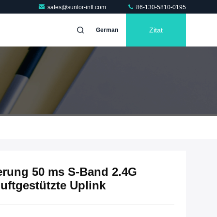
sales@suntor-intl.com
86-130-5810-0195
Zitat
German
rung 50 ms S-Band 2.4G
ftgestützte Uplink