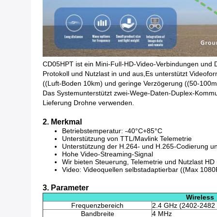
CD05HPT ist ein Mini-Full-HD-Video-Verbindungen und D
Protokoll und Nutzlast in und aus,
Es unterstützt Videofo
((Luft-Boden 10km) und geringe Verzögerung ((50-100m
Das System
unterstützt zwei-Wege-Daten-Duplex-Kommuni
Lieferung Drohne verwenden.
2. Merkmal
Betriebstemperatur: -40°C+85°C
Unterstützung von TTL/Mavlink Telemetrie
Unterstützung der H.264- und H.265-Codierung u
Hohe Video-Streaming-Signal
Wir bieten Steuerung, Telemetrie und Nutzlast HD
Video: Videoquellen selbstadaptierbar ((Max 1080
3. Parameter
Wireless
Frequenzbereich
2.4 GHz (2402-2482
Bandbreite
4 MHz