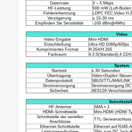
Datenrate
3 ~ 5 Mbps
HF-Leistung
500 mW (Luft-Boden
Fehlererkennung
LDPC FEC,Video H.26
Verzögerung
≤ 15-30 ms
Empfinden Sie Sensibilität
-100 dBm@4Mhz
Video
Video-Eingabe
Mini-HDMI
Entschließung
Ultra HD 1080p/60fps
Komprimiertes Format
H.264/H.265
Farbraum
4:2:0(Standard),4:22/4:
System
Startzeit
≤ 30 Sekunden
Übertragung
Video+Duplex-Steue
Datenprotokoll
SBUS/TTL/MAVLINK T
Stromversorgung
Stromversorgung DC
Sicherheit
AES128-Verschlüsse
Schnittstel
HF-Antenne
SMA × 1
HDMI-Schnittstelle
Mini-HDMI (HDMI Ty
Schnittstelle der seriellen
TTL-Serieanschluss
Anschlüsse
Ethernet-Schnittstelle
Ethernet auf RJ45-A
Leistungsaufnahme
2Pin zum DC Jack-A