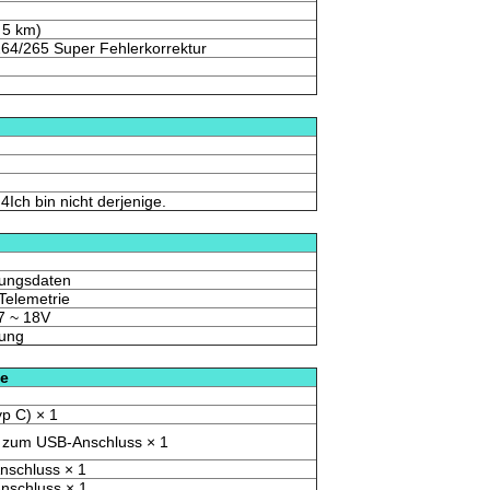
 5 km)
4/265 Super Fehlerkorrektur
4Ich bin nicht derjenige.
rungsdaten
elemetrie
7 ~ 18V
lung
le
p C) × 1
 zum USB-Anschluss × 1
nschluss × 1
nschluss × 1