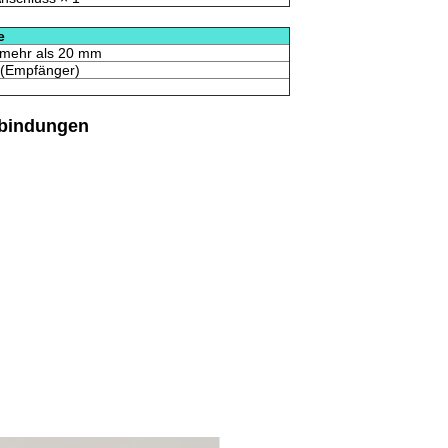
e
n mehr als 20 mm
 (Empfänger)
bindungen