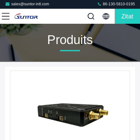
sales@suntor-intl.com
86-130-5810-0195
Zitat
Produits