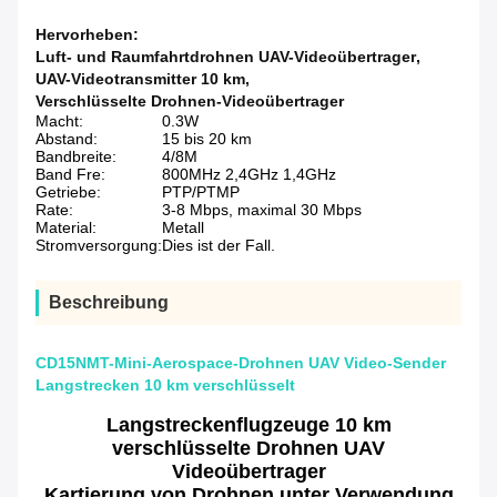
Hervorheben:
Luft- und Raumfahrtdrohnen UAV-Videoübertrager
,
UAV-Videotransmitter 10 km
,
Verschlüsselte Drohnen-Videoübertrager
Macht:
0.3W
Abstand:
15 bis 20 km
Bandbreite:
4/8M
Band Fre:
800MHz 2,4GHz 1,4GHz
Getriebe:
PTP/PTMP
Rate:
3-8 Mbps, maximal 30 Mbps
Material:
Metall
Stromversorgung:
Dies ist der Fall.
Beschreibung
CD15NMT-Mini-Aerospace-Drohnen UAV Video-Sender
Langstrecken 10 km verschlüsselt
Langstreckenflugzeuge 10 km
verschlüsselte Drohnen UAV
Videoübertrager
Kartierung von Drohnen unter Verwendung