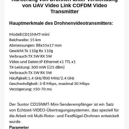
von UAV Video Link COFDM Video
Transmitter
Hauptmerkmale des Drohnenvideotransmitters:
Modell:CD15NMT-mini
Reichweite: 15 km
Abmessungen: 88x55x17 mm
Gewicht:Tx 110g Rx 110g
Verbrauch:TX 5W RX 5W
Video und Daten:IP Ethernet x1 TTL x1
TX-Leistung: 300 mW ((25 dBm)
Verbrauch:TX 5W RX 5W
Häufigkeit:1.4 GHz/800 MHz/2.4 GHz
Geschwindigkeit: 3-8 Mbps, maximal 30 Mbps
Verzögerung: ≤50-70 ms
Der Suntor CD15NMT-Mini-Senderempfänger ist ein Satz
von Echtzeit-VIDEO-Übertragungssystemen, das speziell für
die Arbeit mit Multi-Rotor- und Festflügel-Drohnen entwickelt
wurde.
Parameter