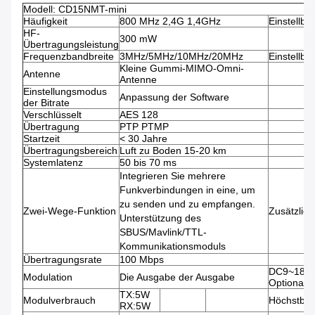
Modell: CD15NMT-mini
Häufigkeit
800 MHz 2,4G 1,4GHz
Einstellbar
HF-
300 mW
Übertragungsleistung
Frequenzbandbreite
3MHz/5MHz/10MHz/20MHz
Einstellbar
Kleine Gummi-MIMO-Omni-
Antenne
Antenne
Einstellungsmodus
Anpassung der Software
der Bitrate
Verschlüsselt
AES 128
Übertragung
PTP PTMP
Startzeit
< 30 Jahre
Übertragungsbereich
Luft zu Boden 15-20 km
Systemlatenz
50 bis 70 ms
Integrieren Sie mehrere
Funkverbindungen in eine, um
zu senden und zu empfangen.
Zwei-Wege-Funktion
Zusätzlich
Unterstützung des
SBUS/Mavlink/TTL-
Kommunikationsmoduls
Übertragungsrate
100 Mbps
DC9~18V
Modulation
Die Ausgabe der Ausgabe
Optional
TX:5W
Modulverbrauch
Höchstbet
RX:5W