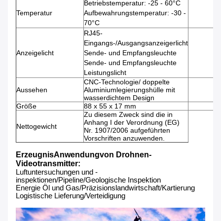
Betriebstemperatur: -25 - 60°C
Temperatur
Aufbewahrungstemperatur: -30 -
70°C
RJ45-
Eingangs-/Ausgangsanzeigerlicht
Anzeigelicht
Sende- und Empfangsleuchte
Sende- und Empfangsleuchte
Leistungslicht
CNC-Technologie/ doppelte
Aussehen
Aluminiumlegierungshülle mit
wasserdichtem Design
Größe
88 x 55 x 17 mm
Zu diesem Zweck sind die in
Anhang I der Verordnung (EG)
Nettogewicht
Nr. 1907/2006 aufgeführten
Vorschriften anzuwenden.
Erzeugnis
Anwendung
von Drohnen-
Videotransmitter
:
Luftuntersuchungen und -
inspektionen/Pipeline/
Geologische Inspektion
Energie Öl und Gas/Präzisionslandwirtschaft/
Kartierung
Logistische Lieferung/
Verteidigung