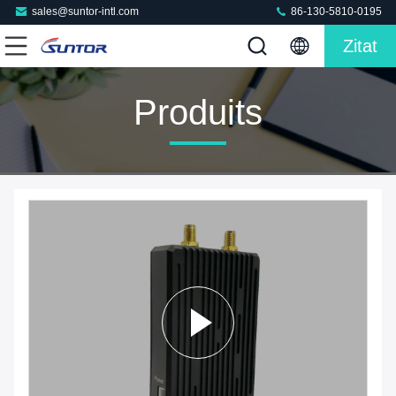
sales@suntor-intl.com
86-130-5810-0195
Zitat
Produits