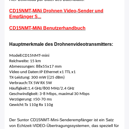
CD15NMT-MiNi Drohnen Video-Sender und
Empfänger S...
CD15NMT-MiNi Benutzerhandbuch
Hauptmerkmale des Drohnenvideotransmitters:
Modell:CD15NMT-mini
Reichweite: 15 km
Abmessungen: 88x55x17 mm
Video und Daten:IP Ethernet x1 TTL x1
TX-Leistung: 300 mW ((25 dBm)
Verbrauch:TX 5W RX 5W
Häufigkeit:1.4 GHz/800 MHz/2.4 GHz
Geschwindigkeit: 3-8 Mbps, maximal 30 Mbps
Verzögerung: ≤50-70 ms
Gewicht:Tx 110g Rx 110g
Der Suntor CD15NMT-Mini-Senderempfänger ist ein Satz
von Echtzeit-VIDEO-Übertragungssystemen, das speziell für