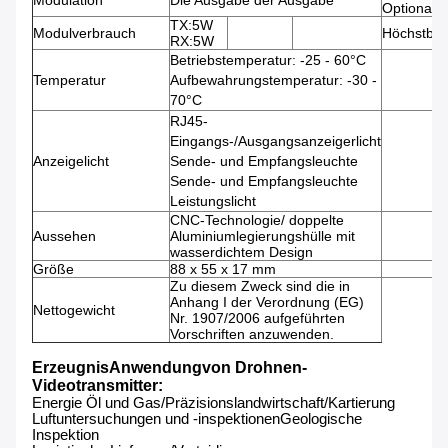
Modulation
Die Ausgabe der Ausgabe
Optional
TX:5W
Modulverbrauch
Höchstbet
RX:5W
Betriebstemperatur: -25 - 60°C
Temperatur
Aufbewahrungstemperatur: -30 -
70°C
RJ45-
Eingangs-/Ausgangsanzeigerlicht
Anzeigelicht
Sende- und Empfangsleuchte
Sende- und Empfangsleuchte
Leistungslicht
CNC-Technologie/ doppelte
Aussehen
Aluminiumlegierungshülle mit
wasserdichtem Design
Größe
88 x 55 x 17 mm
Zu diesem Zweck sind die in
Anhang I der Verordnung (EG)
Nettogewicht
Nr. 1907/2006 aufgeführten
Vorschriften anzuwenden.
Erzeugnis
Anwendung
von Drohnen-
Videotransmitter
:
Energie Öl und Gas/Präzisionslandwirtschaft/
Kartierung
Luftuntersuchungen und -inspektionen
Geologische
Inspektion