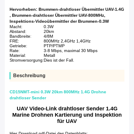
Hervorheben:
Brummen-drahtloser Übermittler UAV-1.4G
,
Brummen-drahtloser Übermittler UAV-800MHz
,
Inspektions-Videoübermittler der Brummen-0.3W
Macht:
0.3W
Abstand:
20km
Bandbreite:
4/8M
FRE:
800MHz 2,4GHz 1,4GHz
Getriebe:
PTP/PTMP
Rate:
3-8 Mbps, maximal 30 Mbps
Material:
Metall
Stromversorgung:
Dies ist der Fall.
Beschreibung
CD15NMT-mini 0.3W 20km 800MHz 1.4G Drohne
drahtloser Sender
UAV Video-Link drahtloser Sender 1.4G
Marine Drohnen Kartierung und Inspektion
für UAV
Hier Download pdf-Datei des Datenblatts: