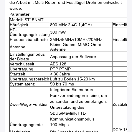
die Arbeit mit Multi-Rotor- und Festflügel-Drohnen entwickelt
wurde.
Parameter
Modell: ST15NMT
Häufigkeit
800 MHz 2,4G 1,4GHz
Einstellbar
HF-
300 mW
Übertragungsleistung
Frequenzbandbreite
3MHz/5MHz/10MHz/20MHz
Einstellbar
Kleine Gummi-MIMO-Omni-
Antenne
Antenne
Einstellungsmodus
Anpassung der Software
der Bitrate
Verschlüsselt
AES 128
Übertragung
PTP PTMP
Startzeit
< 30 Jahre
Übertragungsbereich
Luft zu Boden 15-20 km
Systemlatenz
50 bis 70 ms
Integrieren Sie mehrere
Funkverbindungen in eine, um
zu senden und zu empfangen.
Zwei-Wege-Funktion
Zusätzlich
Unterstützung des
SBUS/Mavlink/TTL-
Kommunikationsmoduls
Übertragungsrate
100 Mbps
DC9~18V