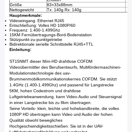
Größe
83×33x88mm
Nettogewicht
Tx: 140g Rx: 140g
Hauptmerkmale:
Videoeingang: Ethernet RJ45
Entschließung: Volles HD 1080P/60
Frequenz: 1.400-1.499Ghz
15KM Fernübertragungs-Bord-Bodenstation
Stützpunkt-zu-punktgetriebe
Bidirektionale serielle Schnittstelle RJ45+TTL
Einleitung:
ST15NMT
dieser Mini-HD drahtlose COFDM
Videoübermittler des Berufsentwurfs, Multifördermaschinen-
Modulationstechnologie des uav-
Brummenmobilkommunikationskernes COFDM. Sie stützt
1.4GHz (
1.400-1.499Ghz
) und passend für Langstrecke
5KM, hohen Codestrom und drahtlose
Luftgetriebeanwendung. kann Video-Audio und Steuersignal
in einer Langstrecke bis zu 8km übertragen.
Seine Vorteils- klein, leichte und hohebandbreite, die volles
1080P HD übertragen kann Video und Audio der hohen
Qualität obwohl bewegliches
Hochgeschwindigkeitsschießen. Sie ist in der UAV-