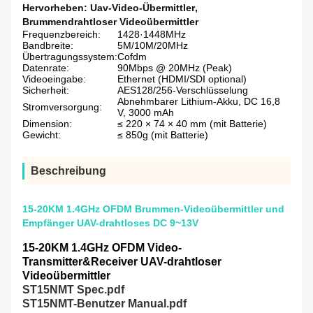
Hervorheben:
Uav-Video-Übermittler
,
Brummendrahtloser Videoübermittler
Frequenzbereich:
1428·1448MHz
Bandbreite:
5M/10M/20MHz
Übertragungssystem:
Cofdm
Datenrate:
90Mbps @ 20MHz (Peak)
Videoeingabe:
Ethernet (HDMI/SDI optional)
Sicherheit:
AES128/256-Verschlüsselung
Abnehmbarer Lithium-Akku, DC 16,8
Stromversorgung:
V, 3000 mAh
Dimension:
≤ 220 × 74 × 40 mm (mit Batterie)
Gewicht:
≤ 850g (mit Batterie)
Beschreibung
15-20KM 1.4GHz OFDM Brummen-Videoübermittler und
Empfänger UAV-drahtloses DC 9~13V
15-20KM 1.4GHz OFDM Video-
Transmitter&Receiver UAV-drahtloser
Videoübermittler
ST15NMT Spec.pdf
ST15NMT-Benutzer Manual.pdf