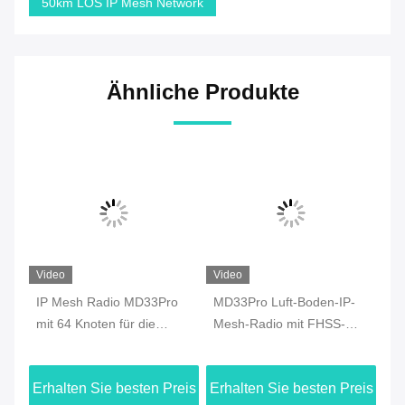
50km LOS IP Mesh Network
Ähnliche Produkte
Video
Video
Vi
ro
IP Mesh Radio MD33Pro
MD33Pro Luft-Boden-IP-
MD
mit 64 Knoten für die
Mesh-Radio mit FHSS-
Ra
Datenübertragung mit
Technologie
Ve
Drohnen
Da
eis
Erhalten Sie besten Preis
Erhalten Sie besten Preis
Er