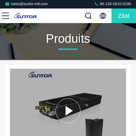
sales@suntor-intl.com
86-130-5810-0195
Zitat
Produits