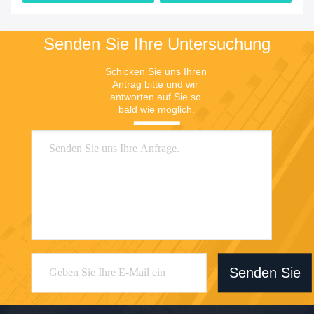
Senden Sie Ihre Untersuchung
Schicken Sie uns Ihren 
Antrag bitte und wir 
antworten auf Sie so 
bald wie möglich.
Senden Sie