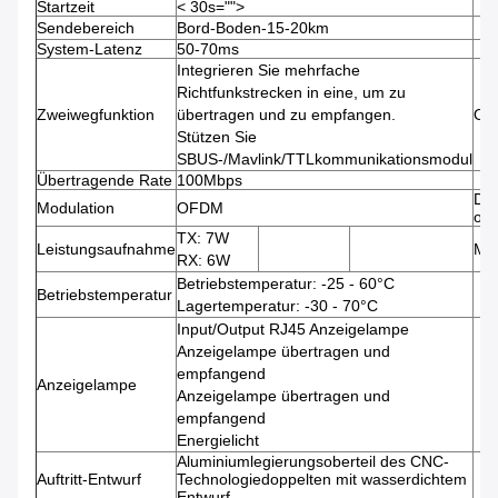
Startzeit
< 30s="">
Sendebereich
Bord-Boden-15-20km
System-Latenz
50-70ms
Integrieren Sie mehrfache
Richtfunkstrecken in eine, um zu
Zweiwegfunktion
übertragen und zu empfangen.
Opt
Stützen Sie
SBUS-/Mavlink/TTLkommunikationsmodul
Übertragende Rate
100Mbps
DC
Modulation
OFDM
opt
TX: 7W
Leistungsaufnahme
Ma
RX: 6W
Betriebstemperatur: -25 - 60°C
Betriebstemperatur
Lagertemperatur: -30 - 70°C
Input/Output RJ45 Anzeigelampe
Anzeigelampe übertragen und
empfangend
Anzeigelampe
Anzeigelampe übertragen und
empfangend
Energielicht
Aluminiumlegierungsoberteil des CNC-
Auftritt-Entwurf
Technologiedoppelten mit wasserdichtem
Entwurf