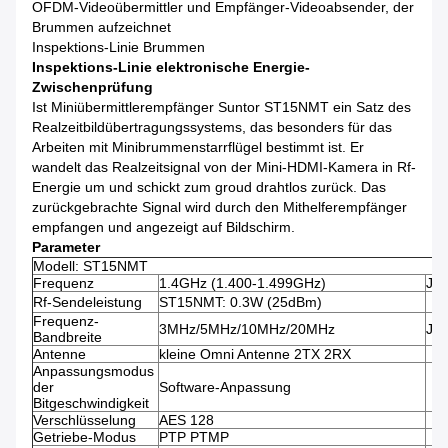
OFDM-Videoübermittler und Empfänger-Videoabsender, der
Brummen aufzeichnet
Inspektions-Linie Brummen
Inspektions-Linie elektronische Energie-
Zwischenprüfung
Ist Miniübermittlerempfänger Suntor ST15NMT ein Satz des
Realzeitbildübertragungssystems, das besonders für das
Arbeiten mit Minibrummenstarrflügel bestimmt ist. Er
wandelt das Realzeitsignal von der Mini-HDMI-Kamera in Rf-
Energie um und schickt zum groud drahtlos zurück. Das
zurückgebrachte Signal wird durch den Mithelferempfänger
empfangen und angezeigt auf Bildschirm.
Parameter
Modell: ST15NMT
Frequenz
1.4GHz (1.400-1.499GHz)
Jus
Rf-Sendeleistung
ST15NMT: 0.3W (25dBm)
Frequenz-
3MHz/5MHz/10MHz/20MHz
Jus
Bandbreite
Antenne
kleine Omni Antenne 2TX 2RX
Anpassungsmodus
der
Software-Anpassung
Bitgeschwindigkeit
Verschlüsselung
AES 128
Getriebe-Modus
PTP PTMP