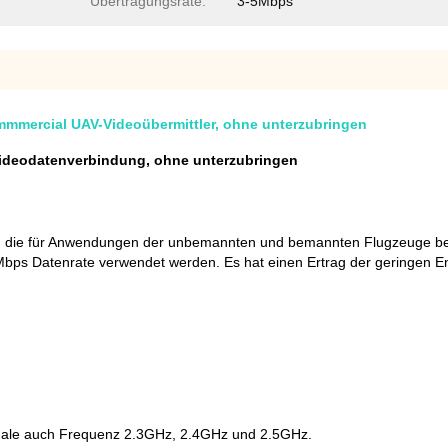
Übertragungsrate:
3-5Mbps
mercial UAV-Videoübermittler, ohne unterzubringen
Videodatenverbindung, ohne unterzubringen
ng, die für Anwendungen der unbemannten und bemannten Flugzeuge b
Mbps Datenrate verwendet werden. Es hat einen Ertrag der geringen E
onale auch Frequenz 2.3GHz, 2.4GHz und 2.5GHz.