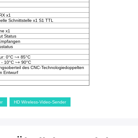
RX x1
ielle Schnittstelle x1 S1 TTL
me x1
t Status
Empfangen
sstatus
ur: 0°C ~+ 85°C
 - 10°C ~+ 90°C
ngsoberteil des CNC-Technologiedoppelten
m Entwurf
er
HD Wireless-Video-Sender