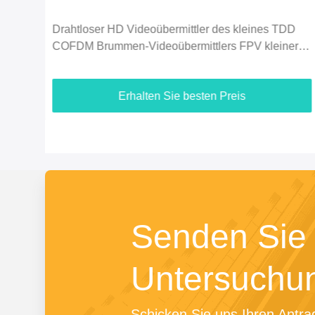
D
Wirtschaft 2.4G 5km des UAV-720P Video
er
Brummen-Videoübermittler-HDMI u.
Duplexdatenverbindung
Erhalten Sie besten Preis
Senden Sie 
Untersuchu
Schicken Sie uns Ihren Antrag