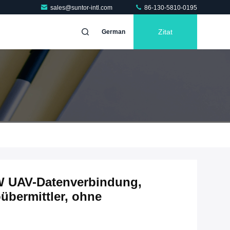
sales@suntor-intl.com
86-130-5810-0195
Zitat
German
 UAV-Datenverbindung,
bermittler, ohne