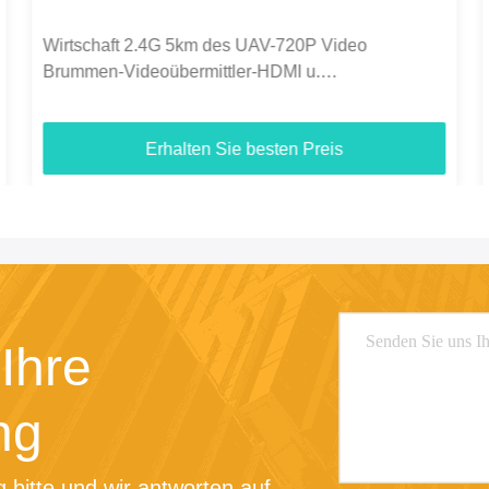
C50HPT 40-70km Mavlink 2.4GHz COFDM UAV
Video-Sender Ultra-Langstrecke UP/Downlink
Erhalten Sie besten Preis
Ihre
ng
 bitte und wir antworten auf 