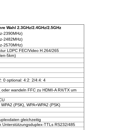
Ihre Wahl 2.3GHz/2.4GHz/2.5GHz
z-2390MHz)
z-2482MHz)
z-2570MHz)
ektur LDPC FEC/Video H.264/265
den-5km)
: 0 optional: 4:2: 2/4:4: 4
 oder wandeln FFC zu HDMI-A RX/TX um
MCU
, WPA2 (PSK), WPA+WPA2 (PSK)
plexdaten gleichzeitig
n Unterstützungsduplex-TTLs RS232/485