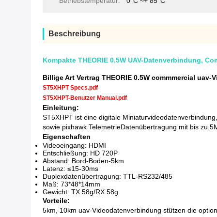
Betriebstemperatur:
0°C ~+ 85°C
Beschreibung
Kompakte THEORIE 0.5W UAV-Datenverbindung, Comm
Billige Art Vertrag THEORIE 0.5W commmercial uav-
ST5XHPT Specs.pdf
ST5XHPT-Benutzer Manual.pdf
Einleitung:
ST5XHPT ist eine digitale Miniaturvideodatenverbindu
sowie pixhawk TelemetrieDatenübertragung mit bis zu 5
Eigenschaften
Videoeingang: HDMI
Entschließung: HD 720P
Abstand: Bord-Boden-5km
Latenz: ≤15-30ms
Duplexdatenübertragung: TTL-RS232/485
Maß: 73*48*14mm
Gewicht: TX 58g/RX 58g
Vorteile:
5km, 10km uav-Videodatenverbindung stützen die opti