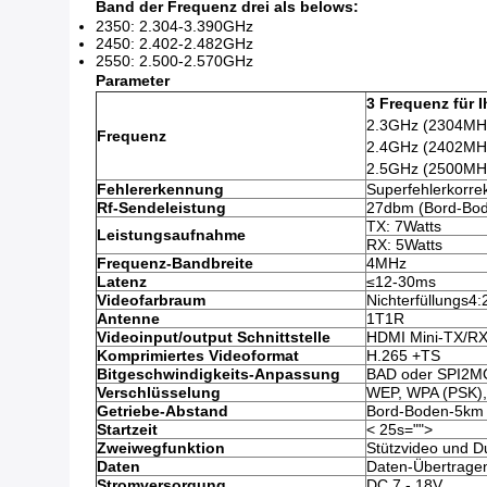
Band der Frequenz drei als belows:
2350: 2.304-3.390GHz
2450: 2.402-2.482GHz
2550: 2.500-2.570GHz
Parameter
3 Frequenz für 
2.3GHz (2304MH
Frequenz
2.4GHz (2402MH
2.5GHz (2500MH
Fehlererkennung
Superfehlerkorr
Rf-Sendeleistung
27dbm (Bord-Bo
TX: 7Watts
Leistungsaufnahme
RX: 5Watts
Frequenz-Bandbreite
4MHz
Latenz
≤12-30ms
Videofarbraum
Nichterfüllungs4:2
Antenne
1T1R
Videoinput/output Schnittstelle
HDMI Mini-TX/RX
Komprimiertes Videoformat
H.265 +TS
Bitgeschwindigkeits-Anpassung
BAD oder SPI2
Verschlüsselung
WEP, WPA (PSK)
Getriebe-Abstand
Bord-Boden-5km
Startzeit
< 25s="">
Zweiwegfunktion
Stützvideo und Du
Daten
Daten-Übertrage
Stromversorgung
DC 7 - 18V