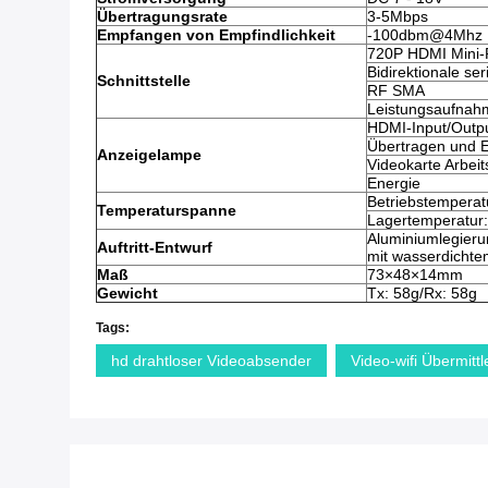
Übertragungsrate
3-5Mbps
Empfangen von Empfindlichkeit
-100dbm@4Mhz
720P HDMI Mini-
Bidirektionale ser
Schnittstelle
RF SMA
Leistungsaufnah
HDMI-Input/Outpu
Übertragen und 
Anzeigelampe
Videokarte Arbeit
Energie
Betriebstemperat
Temperaturspanne
Lagertemperatur:
Aluminiumlegieru
Auftritt-Entwurf
mit wasserdichte
Maß
73×48×14mm
Gewicht
Tx: 58g/Rx: 58g
Tags:
hd drahtloser Videoabsender
Video-wifi Übermittl