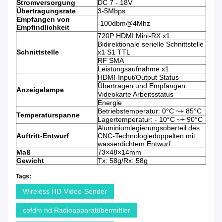
Stromversorgung
DC 7 - 18V
Übertragungsrate
3-5Mbps
Empfangen von
-100dbm@4Mhz
Empfindlichkeit
720P HDMI Mini-RX x1
Bidirektionale serielle Schnittstelle
Schnittstelle
x1 S1 TTL
RF SMA
Leistungsaufnahme x1
HDMI-Input/Output Status
Übertragen und Empfangen
Anzeigelampe
Videokarte Arbeitsstatus
Energie
Betriebstemperatur: 0°C ~+ 85°C
Temperaturspanne
Lagertemperatur: - 10°C ~+ 90°C
Aluminiumlegierungsoberteil des
Auftritt-Entwurf
CNC-Technologiedoppelten mit
wasserdichtem Entwurf
Maß
73×48×14mm
Gewicht
Tx: 58g/Rx: 58g
Tags:
Wireless HD-Video-Sender
cofdm hd Radioapparatübermittler