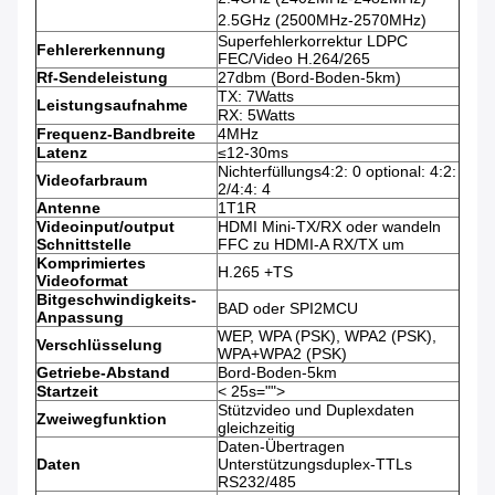
2.5GHz (2500MHz-2570MHz)
Superfehlerkorrektur LDPC
Fehlererkennung
FEC/Video H.264/265
Rf-Sendeleistung
27dbm (Bord-Boden-5km)
TX: 7Watts
Leistungsaufnahme
RX: 5Watts
Frequenz-Bandbreite
4MHz
Latenz
≤12-30ms
Nichterfüllungs4:2: 0 optional: 4:2:
Videofarbraum
2/4:4: 4
Antenne
1T1R
Videoinput/output
HDMI Mini-TX/RX oder wandeln
Schnittstelle
FFC zu HDMI-A RX/TX um
Komprimiertes
H.265 +TS
Videoformat
Bitgeschwindigkeits-
BAD oder SPI2MCU
Anpassung
WEP, WPA (PSK), WPA2 (PSK),
Verschlüsselung
WPA+WPA2 (PSK)
Getriebe-Abstand
Bord-Boden-5km
Startzeit
< 25s="">
Stützvideo und Duplexdaten
Zweiwegfunktion
gleichzeitig
Daten-Übertragen
Daten
Unterstützungsduplex-TTLs
RS232/485