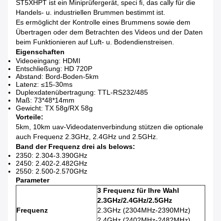
ST5XHPT ist ein Miniprüfergerät, speci ﬁ, das cally für die
Handels- u. industriellen Brummen bestimmt ist.
Es ermöglicht der Kontrolle eines Brummens sowie dem
Übertragen oder dem Betrachten des Videos und der Daten
beim Funktionieren auf Luft- u. Bodendienstreisen.
Eigenschaften
Videoeingang: HDMI
Entschließung: HD 720P
Abstand: Bord-Boden-5km
Latenz: ≤15-30ms
Duplexdatenübertragung: TTL-RS232/485
Maß: 73*48*14mm
Gewicht: TX 58g/RX 58g
Vorteile:
5km, 10km uav-Videodatenverbindung stützen die optionale
auch Frequenz 2.3GHz, 2.4GHz und 2.5GHz.
Band der Frequenz drei als belows:
2350: 2.304-3.390GHz
2450: 2.402-2.482GHz
2550: 2.500-2.570GHz
Parameter
3 Frequenz für Ihre Wahl
2.3GHz/2.4GHz/2.5GHz
Frequenz
2.3GHz (2304MHz-2390MHz)
2.4GHz (2402MHz-2482MHz)