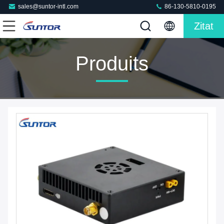
sales@suntor-intl.com
86-130-5810-0195
Zitat
Produits