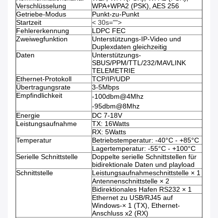
Verschlüsselung
WPA+WPA2 (PSK), AES 256
Getriebe-Modus
Punkt-zu-Punkt
Startzeit
< 30s="">
Fehlererkennung
LDPC FEC
Zweiwegfunktion
Unterstützungs-IP-Video und
Duplexdaten gleichzeitig
Daten
Unterstützungs-
SBUS/PPM/TTL/232/MAVLINK
TELEMETRIE
Ethernet-Protokoll
TCP/IP/UDP
Übertragungsrate
3-5Mbps
Empfindlichkeit
-100dbm@4Mhz
-95dbm@8Mhz
Energie
DC 7-18V
Leistungsaufnahme
TX: 16Watts
RX: 5Watts
Temperatur
Betriebstemperatur: -40°C - +85°C
Lagertemperatur: -55°C - +100°C
Serielle Schnittstelle
Doppelte serielle Schnittstellen für
bidirektionale Daten und playload
Schnittstelle
Leistungsaufnahmeschnittstelle × 1
Antennenschnittstelle × 2
Bidirektionales Hafen RS232 × 1
Ethernet zu USB/RJ45 auf
Windows-× 1 (TX), Ethernet-
Anschluss x2 (RX)