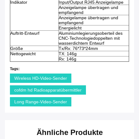
Indikator
Input/Output RJ45 Anzeigelampe
Anzeigelampe übertragen und
empfangend
Anzeigelampe übertragen und
empfangend
Energielicht
Auftritt-Entwurf
Aluminiumlegierungsoberteil des
CNC-Technologiedoppelten mit
wasserdichtem Entwurf
Größe
Tx/Rx: 76*73*24mm
Nettogewicht
TX: 146g
Rx: 146g
Tags:
Wireless HD-Video-Sender
cofdm hd Radioapparatübermittler
Long Range-Video-Sender
Ähnliche Produkte