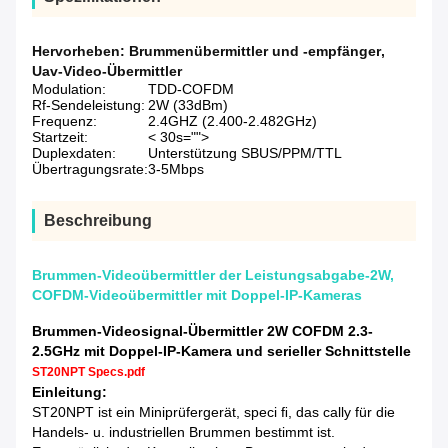
Hervorheben:
Brummenübermittler und -empfänger
,
Uav-Video-Übermittler
Modulation:
TDD-COFDM
Rf-Sendeleistung:
2W (33dBm)
Frequenz:
2.4GHZ (2.400-2.482GHz)
Startzeit:
< 30s="">
Duplexdaten:
Unterstützung SBUS/PPM/TTL
Übertragungsrate:
3-5Mbps
Beschreibung
Brummen-Videoübermittler der Leistungsabgabe-2W,
COFDM-Videoübermittler mit Doppel-IP-Kameras
Brummen-Videosignal-Übermittler 2W COFDM 2.3-
2.5GHz mit Doppel-IP-Kamera und serieller Schnittstelle
ST20NPT Specs.pdf
Einleitung:
ST20NPT ist ein Miniprüfergerät, speci ﬁ, das cally für die
Handels- u. industriellen Brummen bestimmt ist.