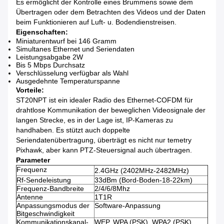
Es ermöglicht der Kontrolle eines Brummens sowie dem
Übertragen oder dem Betrachten des Videos und der Daten
beim Funktionieren auf Luft- u. Bodendienstreisen.
Eigenschaften:
Miniaturentwurf bei 146 Gramm
Simultanes Ethernet und Seriendaten
Leistungsabgabe 2W
Bis 5 Mbps Durchsatz
Verschlüsselung verfügbar als Wahl
Ausgedehnte Temperaturspanne
Vorteile:
ST20NPT ist ein idealer Radio des Ethernet-COFDM für
drahtlose Kommunikation der beweglichen Videosignale der
langen Strecke, es in der Lage ist, IP-Kameras zu
handhaben. Es stützt auch doppelte
Seriendatenübertragung, überträgt es nicht nur temetry
Pixhawk, aber kann PTZ-Steuersignal auch übertragen.
Parameter
Frequenz
2.4GHz (2402MHz-2482MHz)
Rf-Sendeleistung
33dBm (Bord-Boden-18-22km)
Frequenz-Bandbreite
2/4/6/8Mhz
Antenne
1T1R
Anpassungsmodus der
Software-Anpassung
Bitgeschwindigkeit
Kommunikationskanal-
WEP, WPA (PSK), WPA2 (PSK),