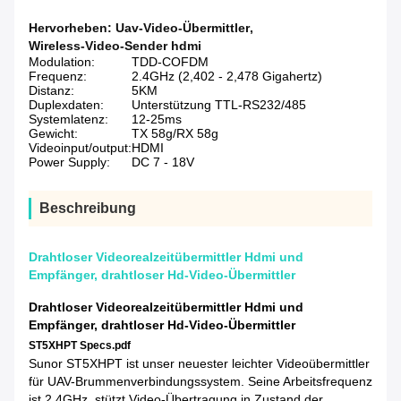
Hervorheben:
Uav-Video-Übermittler
,
Wireless-Video-Sender hdmi
Modulation:
TDD-COFDM
Frequenz:
2.4GHz (2,402 - 2,478 Gigahertz)
Distanz:
5KM
Duplexdaten:
Unterstützung TTL-RS232/485
Systemlatenz:
12-25ms
Gewicht:
TX 58g/RX 58g
Videoinput/output:
HDMI
Power Supply:
DC 7 - 18V
Beschreibung
Drahtloser Videorealzeitübermittler Hdmi und
Empfänger, drahtloser Hd-Video-Übermittler
Drahtloser Videorealzeitübermittler Hdmi und
Empfänger, drahtloser Hd-Video-Übermittler
ST5XHPT Specs.pdf
Sunor ST5XHPT ist unser neuester leichter Videoübermittler
für UAV-Brummenverbindungssystem. Seine Arbeitsfrequenz
ist 2.4GHz, stützt Video-Übertragung in Zustand der