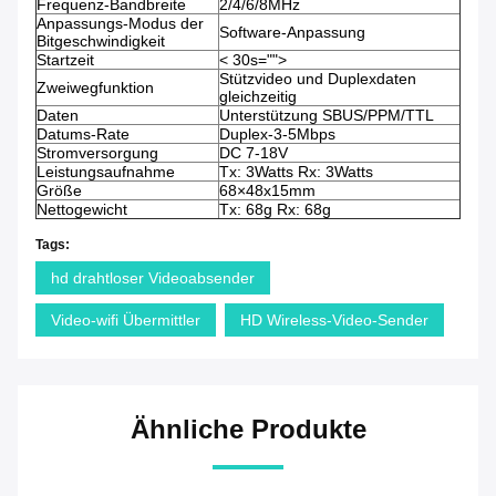
Frequenz-Bandbreite
2/4/6/8MHz
Anpassungs-Modus der
Software-Anpassung
Bitgeschwindigkeit
Startzeit
< 30s="">
Stützvideo und Duplexdaten
Zweiwegfunktion
gleichzeitig
Daten
Unterstützung SBUS/PPM/TTL
Datums-Rate
Duplex-3-5Mbps
Stromversorgung
DC 7-18V
Leistungsaufnahme
Tx: 3Watts Rx: 3Watts
Größe
68×48x15mm
Nettogewicht
Tx: 68g Rx: 68g
Tags:
hd drahtloser Videoabsender
Video-wifi Übermittler
HD Wireless-Video-Sender
Ähnliche Produkte