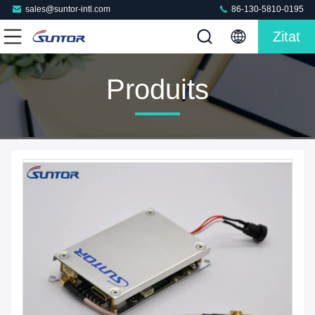
sales@suntor-intl.com
86-130-5810-0195
Zitat
Produits