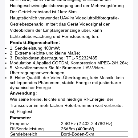
Hochgeschwindigkeitsbewegung und der Mehrwegstörung.
Der Getriebeabstand ist 1km~5km.
Hauptsächlich verwendet UAV-im Videoluftbildfotografie-
Getriebeszenario, mittelt das Gerät Videosignal den
Videobildern der Empfängeranzeige über, kann
Echtzeitüberwachung und Fernsteuerung tun.
Produkt-Eigenschaften:
1.
Sendeleistung 400mW;
2.
Extreme leichte und kleine Maße;
3.
Duplexdatenübertragung: TTL-RS232/485
Modulation 4.Applied COFDM, Kompression MPEG-2/H.264;
5.
Vervollkommnen Sie für Brummen UAV-Video-
Übertragungsanwendungen;
6.
Hohe Qualität der Video-Übertragung, kein Mosaik, kein
schleppendes Phänomen, stabile Energie mit justierbarer
dynamischer Energie.
Anwendung:
Wie seine kleine, leichte und niedrige Rf-Energie, der
Transceiver im mehrfachen Rotorbrummen weit verbreitet
ist, Flugtest.
Parameter
Frequenz
2.4GHz (2.402-2.478GHz)
Rf-Sendeleistung
26dBm (400mW)
Sendebereich
Bord-Boden-5km