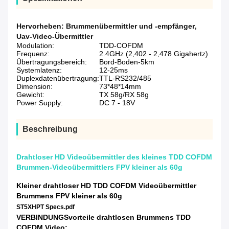
Hervorheben:
Brummenübermittler und -empfänger
,
Uav-Video-Übermittler
Modulation:
TDD-COFDM
Frequenz:
2.4GHz (2,402 - 2,478 Gigahertz)
Übertragungsbereich:
Bord-Boden-5km
Systemlatenz:
12-25ms
Duplexdatenübertragung:
TTL-RS232/485
Dimension:
73*48*14mm
Gewicht:
TX 58g/RX 58g
Power Supply:
DC 7 - 18V
Beschreibung
Drahtloser HD Videoübermittler des kleines TDD COFDM
Brummen-Videoübermittlers FPV kleiner als 60g
Kleiner drahtloser HD TDD COFDM Videoübermittler
Brummens FPV kleiner als 60g
ST5XHPT Specs.pdf
VERBINDUNGSvorteile drahtlosen Brummens TDD
COFDM Video: