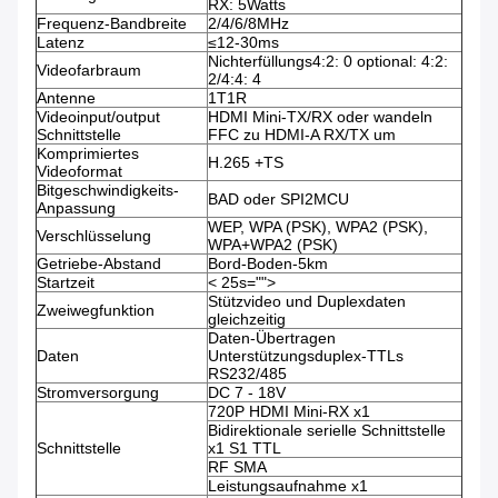
RX: 5Watts
Frequenz-Bandbreite
2/4/6/8MHz
Latenz
≤12-30ms
Nichterfüllungs4:2: 0 optional: 4:2:
Videofarbraum
2/4:4: 4
Antenne
1T1R
Videoinput/output
HDMI Mini-TX/RX oder wandeln
Schnittstelle
FFC zu HDMI-A RX/TX um
Komprimiertes
H.265 +TS
Videoformat
Bitgeschwindigkeits-
BAD oder SPI2MCU
Anpassung
WEP, WPA (PSK), WPA2 (PSK),
Verschlüsselung
WPA+WPA2 (PSK)
Getriebe-Abstand
Bord-Boden-5km
Startzeit
< 25s="">
Stützvideo und Duplexdaten
Zweiwegfunktion
gleichzeitig
Daten-Übertragen
Daten
Unterstützungsduplex-TTLs
RS232/485
Stromversorgung
DC 7 - 18V
720P HDMI Mini-RX x1
Bidirektionale serielle Schnittstelle
Schnittstelle
x1 S1 TTL
RF SMA
Leistungsaufnahme x1