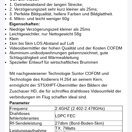
1.
Getriebeabstand der langen Strecke;
2.
Verzögerungszeit sehr kurz kleiner als 25ms;
3.
Perfekte Bildqualität, hellere Farben und Bildglattheit.
4.
Mikro- und leicht weniger 60g
Eigenschaften:
Niedrige Verzögerungszeit kleiner als 25ms
Leichtgewichtler, nur Nettogewicht 58g
Klein
1km bis 5km LOS Abstand auf Luft
Videoübermittler der hohen Qualität und der Kosten COFDM
Aluminium-unibodywohnungen gekennzeichnet, gute
Schlagzähigkeit und Wärmeableitung
Spezieller Entwurf für wirtschaftliches Brummen
Mit nachgewiesener Technologie Suntor COFDM und
Technologie des Kodierers H.264 an seinem Kern,
ermöglicht der ST5XHPT-Übermittler den Bildern der
Zuschauer HD, die für schroffes drahtloses Videoumfeld der
verbindungen im Flug schaffen ideal sind.
Parameter
Frequenz
2.4GHZ (2.402-2.478GHz)
Drahtloses
LDPC FEC
fehlertolerantes
Rf-Sendeleistung
27dbm (Bord-Boden-5km)
TX: 7Watts
Leistungsaufnahme