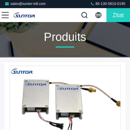
sales@suntor-intl.com
86-130-5810-0195
Zitat
Produits