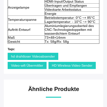
HDMI-Input/Output Status
Übertragen und Empfangen
Anzeigelampe
Videokarte Arbeitsstatus
Energie
Betriebstemperatur: 0°C ~+ 85°C
Temperaturspanne
Lagertemperatur: - 10°C ~+ 90°C
Aluminiumlegierungsoberteil des
Auftritt-Entwurf
CNC-Technologiedoppelten mit
wasserdichtem Entwurf
Maß
73×48×14mm
Gewicht
Tx: 58g/Rx: 58g
Tags:
hd drahtloser Videoabsender
Video-wifi Übermittler
HD Wireless-Video-Sender
Ähnliche Produkte