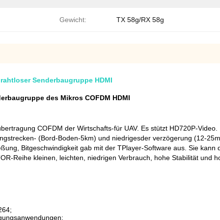
Gewicht:
TX 58g/RX 58g
drahtloser Senderbaugruppe HDMI
enderbaugruppe des Mikros COFDM HDMI
bertragung COFDM der Wirtschafts-für UAV. Es stützt HD720P-Video.
ngstrecken- (Bord-Boden-5km) und niedrigesder verzögerung (12-25ms
eßung, Bitgeschwindigkeit gab mit der TPlayer-Software aus. Sie kann
R-Reihe kleinen, leichten, niedrigen Verbrauch, hohe Stabilität und h
264;
agungsanwendungen;