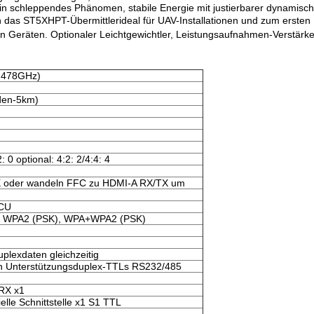
in schleppendes Phänomen, stabile Energie mit justierbarer dynamisch
 das ST5XHPT-Übermittlerideal für UAV-Installationen und zum ersten
eräten. Optionaler Leichtgewichtler, Leistungsaufnahmen-Verstärker
.478GHz)
den-5km)
: 0 optional: 4:2: 2/4:4: 4
 oder wandeln FFC zu HDMI-A RX/TX um
MCU
, WPA2 (PSK), WPA+WPA2 (PSK)
plexdaten gleichzeitig
n Unterstützungsduplex-TTLs RS232/485
RX x1
ielle Schnittstelle x1 S1 TTL