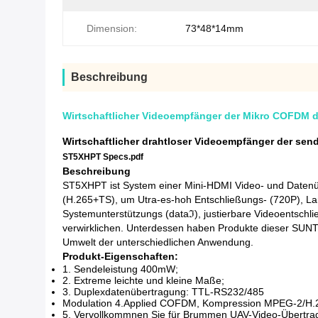
Dimension:
73*48*14mm
Beschreibung
Wirtschaftlicher Videoempfänger der Mikro COFDM 
Wirtschaftlicher drahtloser Videoempfänger der s
ST5XHPT Specs.pdf
Beschreibung
ST5XHPT ist System einer Mini-HDMI Video- und Datenü
(H.265+TS), um Utra-es-hoh Entschließungs- (720P), La
Systemunterstützungs (dataℑ), justierbare Videoentschli
verwirklichen. Unterdessen haben Produkte dieser SUNTO
Umwelt der unterschiedlichen Anwendung.
Produkt-Eigenschaften:
1.
Sendeleistung 400mW;
2.
Extreme leichte und kleine Maße;
3.
Duplexdatenübertragung: TTL-RS232/485
Modulation 4.Applied COFDM, Kompression MPEG-2/H.
5.
Vervollkommnen Sie für Brummen UAV-Video-Übertr