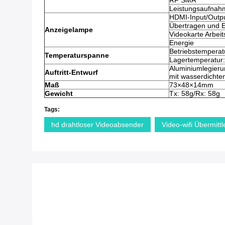
RF SMA
Leistungsaufnah
HDMI-Input/Outpu
Übertragen und 
Anzeigelampe
Videokarte Arbeit
Energie
Betriebstemperat
Temperaturspanne
Lagertemperatur:
Aluminiumlegieru
Auftritt-Entwurf
mit wasserdichte
Maß
73×48×14mm
Gewicht
Tx: 58g/Rx: 58g
Tags:
hd drahtloser Videoabsender
Video-wifi Übermittl