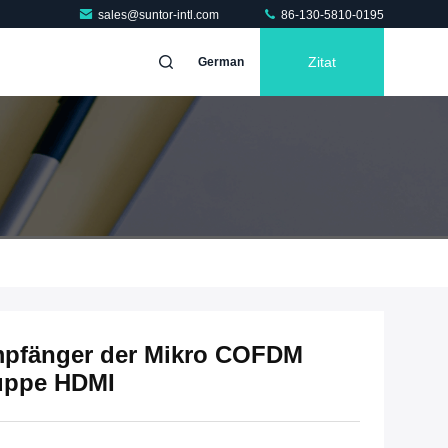
sales@suntor-intl.com
86-130-5810-0195
Zitat
German
empfänger der Mikro COFDM
uppe HDMI