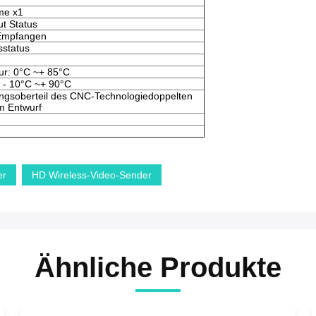
me x1
t Status
Empfangen
sstatus
ur: 0°C ~+ 85°C
 - 10°C ~+ 90°C
ngsoberteil des CNC-Technologiedoppelten
m Entwurf
er
HD Wireless-Video-Sender
Ähnliche Produkte