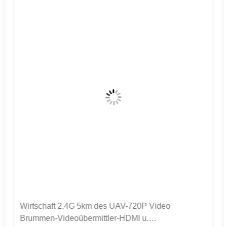
C50HPT 40-70km Mavlink 2.4GHz COFDM UAV
Video-Sender Ultra-Langstrecke UP/Downlink