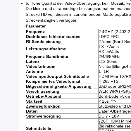
6.
Hohe Qualität der Video-Übertragung, kein Mosaik, ke
Die kleine und ultra-niedrige Leistungsaufnahme machen
Strecke HD von diesen in zunehmendem Maße populären G
Streckenfähigkeit verfügbar.
Parameter
Frequenz
2.4GHZ (2.402-2
Drahtloses fehlertolerantes
LDPC FEC
Rf-Sendeleistung
27dbm (Bord-Bo
TX: 7Watts
Leistungsaufnahme
RX: 5Watts
Frequenz-Bandbreite
2/4/6/8MHz
Latenz
≤12-30ms
Videofarbraum
Nichterfüllungs4:2
Antenne
1T1R
Videoinput/output Schnittstelle
HDMI Mini-TX/RX
Komprimiertes Videoformat
H.265 +TS
Bitgeschwindigkeits-Anpassung
BAD oder SPI2
Verschlüsselung
WEP, WPA (PSK)
Getriebe-Abstand
Bord-Boden-5km
Startzeit
< 25s="">
Zweiwegfunktion
Stützvideo und Du
Daten
Daten-Übertrage
Stromversorgung
DC 7 - 18V
720P HDMI Mini-
Bidirektionale ser
Schnittstelle