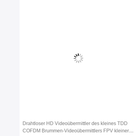
D
Wirtschaft 2.4G 5km des UAV-720P Video
er
Brummen-Videoübermittler-HDMI u.