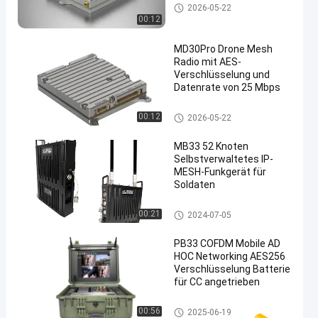
IP Mesh Network
2026-05-22
00:12
MD30Pro Drone Mesh
Radio mit AES-
Verschlüsselung und
Datenrate von 25 Mbps
IP Mesh Network
00:12
2026-05-22
MB33 52 Knoten
Selbstverwaltetes IP-
MESH-Funkgerät für
Soldaten
IP Mesh Network
00:21
2024-07-05
PB33 COFDM Mobile AD
HOC Networking AES256
Verschlüsselung Batterie
für CC angetrieben
Ad-hoc-Netzwerk
00:56
2025-06-19