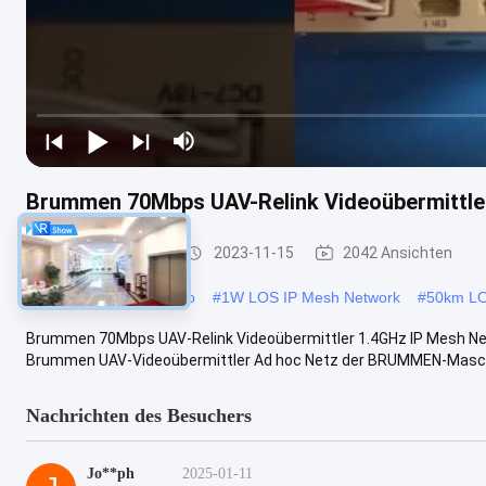
Brummen 70Mbps UAV-Relink Videoübermittle
IP Mesh Network
2023-11-15
2042 Ansichten
#
70mbps IP Mesh Radio
#
1W LOS IP Mesh Network
#
50km LO
Brummen 70Mbps UAV-Relink Videoübermittler 1.4GHz IP Mesh Ne
Brummen UAV-Videoübermittler Ad hoc Netz der BRUMMEN-Masche 
Nachrichten des Besuchers
Jo**ph
2025-01-11