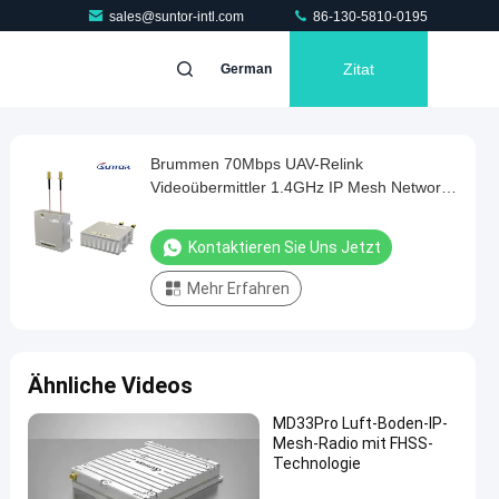
sales@suntor-intl.com
86-130-5810-0195
Zitat
German
Brummen 70Mbps UAV-Relink
Videoübermittler 1.4GHz IP Mesh Network
8s
Kontaktieren Sie Uns Jetzt
Mehr Erfahren
Ähnliche Videos
MD33Pro Luft-Boden-IP-
Mesh-Radio mit FHSS-
Technologie