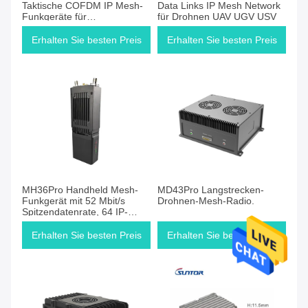
Taktische COFDM IP Mesh-
Data Links IP Mesh Network
Funkgeräte für
für Drohnen UAV UGV USV
Strafverfolgungsbehörden
Erhalten Sie besten Preis
Erhalten Sie besten Preis
MH36Pro Handheld Mesh-
MD43Pro Langstrecken-
Funkgerät mit 52 Mbit/s
Drohnen-Mesh-Radio.
Spitzendatenrate, 64 IP-
Mesh-Knoten und 5 km
Übertragungsdistanz für
Erhalten Sie besten Preis
Erhalten Sie besten Preis
Notrettung