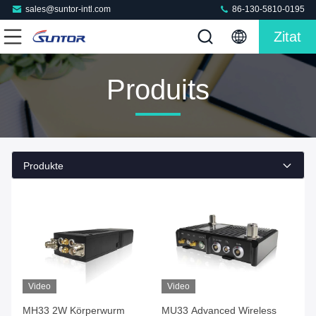
sales@suntor-intl.com
86-130-5810-0195
Zitat
Produits
Produkte
Video
Video
MH33 2W Körperwurm
MU33 Advanced Wireless