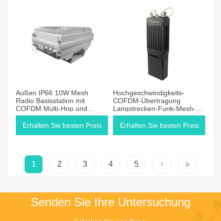
Außen IP66 10W Mesh
Hochgeschwindigkeits-
Radio Basisstation mit
COFDM-Übertragung
COFDM Multi-Hop und
Langstrecken-Funk-Mesh-
52Mbps Übertragung für
Netzwerk AES-verschlüsselte
Langstreckenübertragung
Kommunikation
Erhalten Sie besten Preis
Erhalten Sie besten Preis
1
2
3
4
5
Senden Sie Ihre Untersuchung