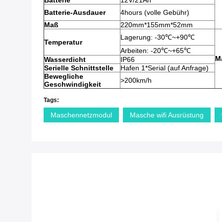
Batterie
12V/21Ah
Batterie-Ausdauer
4hours (volle Gebühr)
Maß
220mm*155mm*52mm
Lagerung: -30℃~+90℃
Temperatur
Arbeiten: -20℃~+65℃
M
Wasserdicht
IP66
Serielle Schnittstelle
Hafen 1*Serial (auf Anfrage)
Bewegliche
>200km/h
Geschwindigkeit
Tags:
Maschennetzmodul
Masche wifi Ausrüstung