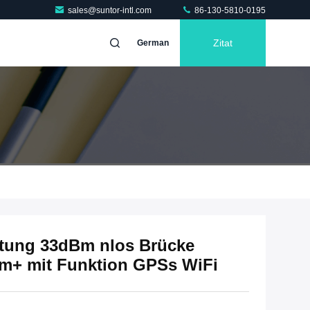
sales@suntor-intl.com
86-130-5810-0195
Zitat
German
tung 33dBm nlos Brücke
km+ mit Funktion GPSs WiFi