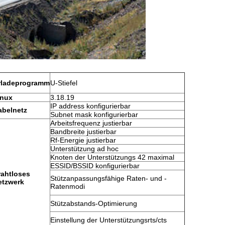
rladeprogramm
U-Stiefel
inux
3.18.19
IP address konfigurierbar
abelnetz
Subnet mask konfigurierbar
Arbeitsfrequenz justierbar
Bandbreite justierbar
Rf-Energie justierbar
Unterstützung ad hoc
Knoten der Unterstützungs 42 maximal
ESSID/BSSID konfigurierbar
rahtloses
Stützanpassungsfähige Raten- und -
etzwerk
Ratenmodi
Stützabstands-Optimierung
Einstellung der Unterstützungsrts/cts