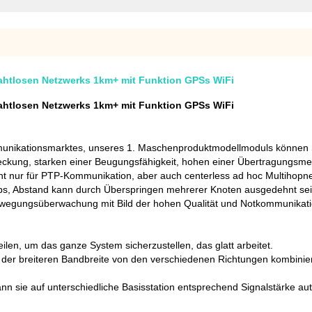
htlosen Netzwerks 1km+ mit Funktion GPSs WiFi
htlosen Netzwerks 1km+ mit Funktion GPSs WiFi
unikationsmarktes, unseres 1. Maschenproduktmodellmoduls können Si
eckung, starken einer Beugungsfähigkeit, hohen einer Übertragungsmen
nicht nur für PTP-Kommunikation, aber auch centerless ad hoc Multiho
ps, Abstand kann durch Überspringen mehrerer Knoten ausgedehnt sein
 Bewegungsüberwachung mit Bild der hohen Qualität und Notkommunikat
len, um das ganze System sicherzustellen, das glatt arbeitet.
 der breiteren Bandbreite von den verschiedenen Richtungen kombinie
n sie auf unterschiedliche Basisstation entsprechend Signalstärke aut