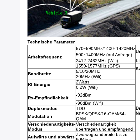
Technische Parameter
570~590MHz/1400~1420MHz
U
500~1400MHz (auf Anfrage)
Arbeitsfrequenz
2412-2462MHz (Wifi)
L
1559-1577MHz (GPS)
K
5/10/20MHz
Bandbreite
20MHz (Wifi)
2Watts
Rf-Energie
0.2W (Wifi)
-92dBm
Rx-Empfindlichkeit
-90dBm (Wifi)
D
Duplexmodus
TDD
N
BPSK/QPSK/16-QAM/64-
Modulation
QAM
Verschiedenartigkeits-
Verschiedenartigkeit
Modus
übertragen und empfangend
Zweiwegbandbreite bis zu
Aufwärts und abwärts
80Mbps