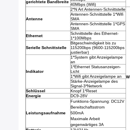
gerichtete Bandbreite
40Mbps (Wifi)
2*N Art Antennen-Schnittstelle
Antennen-Schnittstelle 1*Wifi
Antenne
SMA
Antennen-Schnittstelle 1*GPS
SMA
Schnittstelle des Ethernet-
Ethernet
1*100Mbps
Bitgeschwindigkeit bis zu
Serielle Schnittstelle
115200bps (9600-115200bps
justierbar)
1*System gibt Anzeigelampe
an
1*Ethernet Statusanzeigen-
Indikator
Licht
1*Wifi gibt Anzeigelampe an
Wi
Stärke-Anzeigelampe des
Signal-3*Network
Schlüssel
Knopf 1*Reset
Energie
DC9-28V
Funktions-Spannung: DC12V
Bereitschaftsstrom
Leistungsaufnahme
500mA
Maximale Arbeit
gegenwärtiges 3A