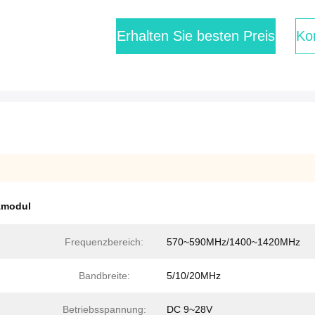
Erhalten Sie besten Preis
Kon
zmodul
Frequenzbereich:
570~590MHz/1400~1420MHz
Bandbreite:
5/10/20MHz
Betriebsspannung:
DC 9~28V