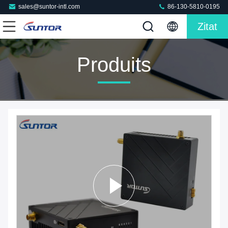
sales@suntor-intl.com
86-130-5810-0195
Zitat
Produits