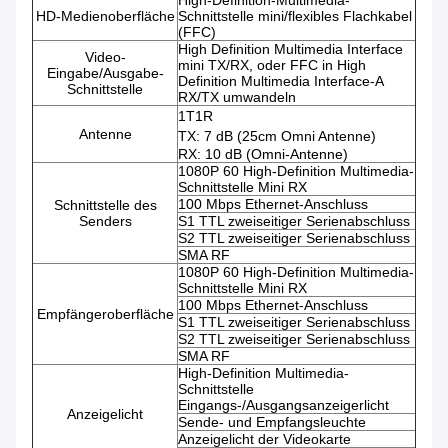
High-Definition-Multimedia-
HD-Medienoberfläche
Schnittstelle mini/flexibles Flachkabel
(FFC)
High Definition Multimedia Interface
Video-
mini TX/RX, oder FFC in High
Eingabe/Ausgabe-
Definition Multimedia Interface-A
Schnittstelle
RX/TX umwandeln
1T1R
Antenne
TX: 7 dB (25cm Omni Antenne)
RX: 10 dB (Omni-Antenne)
1080P 60 High-Definition Multimedia-
Schnittstelle Mini RX
100 Mbps Ethernet-Anschluss
Schnittstelle des
Senders
S1 TTL zweiseitiger Serienabschluss
S2 TTL zweiseitiger Serienabschluss
SMA RF
1080P 60 High-Definition Multimedia-
Schnittstelle Mini RX
100 Mbps Ethernet-Anschluss
Empfängeroberfläche
S1 TTL zweiseitiger Serienabschluss
S2 TTL zweiseitiger Serienabschluss
SMA RF
High-Definition Multimedia-
Schnittstelle
Eingangs-/Ausgangsanzeigerlicht
Anzeigelicht
Sende- und Empfangsleuchte
Anzeigelicht der Videokarte