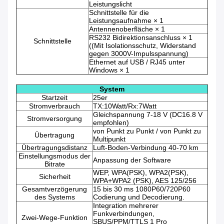
Leistungslicht
Schnittstelle für die
Leistungsaufnahme × 1
Antennenoberfläche × 1
RS232 Bidirektionsanschluss × 1
Schnittstelle
((Mit Isolationsschutz, Widerstand
gegen 3000V-Impulsspannung)
Ethernet auf USB / RJ45 unter
Windows × 1
System
Startzeit
25er
Stromverbrauch
TX:10Watt/Rx:7Watt
Gleichspannung 7-18 V (DC16.8 V
Stromversorgung
empfohlen)
von Punkt zu Punkt / von Punkt zu
Übertragung
Multipunkt
Übertragungsdistanz
Luft-Boden-Verbindung 40-70 km
Einstellungsmodus der
Anpassung der Software
Bitrate
WEP, WPA(PSK), WPA2(PSK),
Sicherheit
WPA+WPA2 (PSK), AES 125/256
Gesamtverzögerung
15 bis 30 ms 1080P60/720P60
des Systems
Codierung und Decodierung.
Integration mehrerer
Funkverbindungen,
Zwei-Wege-Funktion
SBUS/PPM/TTLS 1 Pro