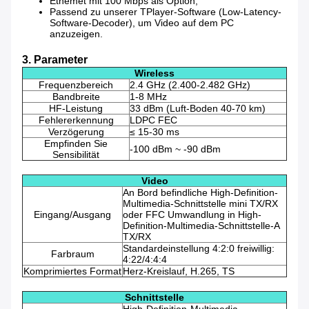
Ethemet mit 100 Mbps als Option;
Passend zu unserer TPlayer-Software (Low-Latency-
Software-Decoder), um Video auf dem PC
anzuzeigen.
3. Parameter
Wireless
Frequenzbereich
2.4 GHz (2.400-2.482 GHz)
Bandbreite
1-8 MHz
HF-Leistung
33 dBm (Luft-Boden 40-70 km)
Fehlererkennung
LDPC FEC
Verzögerung
≤ 15-30 ms
Empfinden Sie
-100 dBm ~ -90 dBm
Sensibilität
Video
An Bord befindliche High-Definition-
Multimedia-Schnittstelle mini TX/RX
Eingang/Ausgang
oder FFC Umwandlung in High-
Definition-Multimedia-Schnittstelle-A
TX/RX
Standardeinstellung 4:2:0 freiwillig:
Farbraum
4:22/4:4:4
Komprimiertes Format
Herz-Kreislauf, H.265, TS
Schnittstelle