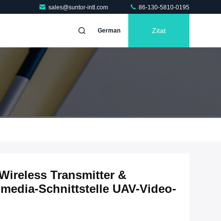
sales@suntor-intl.com
86-130-5810-0195
Zitat
German
ireless Transmitter &
imedia-Schnittstelle UAV-Video-