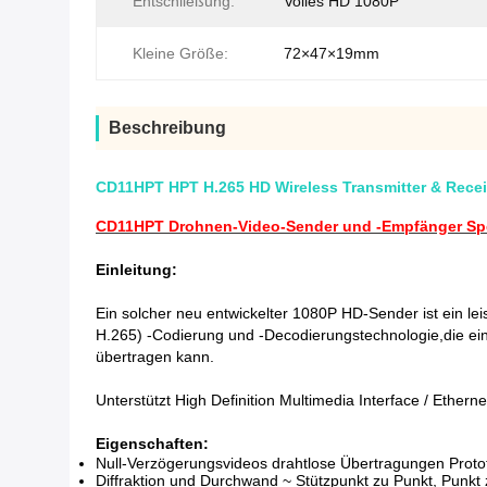
Entschließung:
Volles HD 1080P
Kleine Größe:
72×47×19mm
Beschreibung
CD11HPT HPT H.265 HD Wireless Transmitter & Recei
CD11HPT Drohnen-Video-Sender und -Empfänger Spez
Einleitung:
Ein solcher neu entwickelter 1080P HD-Sender ist ein 
H.265) -Codierung und -Decodierungstechnologie,die ein 
übertragen kann.
Unterstützt High Definition Multimedia Interface / Ethe
Eigenschaften:
Null-Verzögerungsvideos drahtlose Übertragungen Prot
Diffraktion und Durchwand ~ Stützpunkt zu Punkt, Punkt 