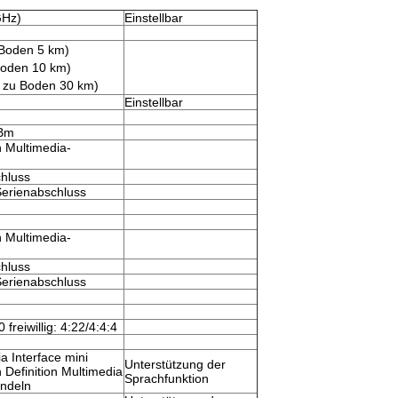
GHz)
Einstellbar
Boden 5 km)
Boden 10 km)
t zu Boden 30 km)
Einstellbar
dBm
n Multimedia-
hluss
Serienabschluss
n Multimedia-
hluss
Serienabschluss
freiwillig: 4:22/4:4:4
a Interface mini
Unterstützung der
 Definition Multimedia
Sprachfunktion
ndeln