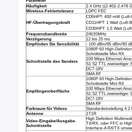
Parameter
Häufigkeit
2.4 GHz ((2.402-2.478 
Wireless-Fehlertoleranz
LDPC FEC
CD5HPT: 400 mW (Luft-
HF-Übertragungskraft
CD11HPT: 1 Watt (Luft-
CD30HPT: 1,5 Watt (Luf
Frequenzbandbreite
2/8/20MHz
Verzögerung
12 bis 25 ms
Empfinden Sie Sensibilität
- 100 dBm/95 dBm/90 
1080P 60 High-Definitio
Schnittstelle Mini RX
100 Mbps Ethernet-Ansc
Schnittstelle des Senders
S1 S2 TTL zweiseitiger 
DC7-18V
SMA RF
1080P 60 High-Definitio
Schnittstelle Mini RX
100 Mbps Ethernet-Ansc
Empfängeroberfläche
S1 S2 TTL zweiseitiger 
DC7-18V
SMA RF
Farbraum für Videos
Standardeinstellung 4:2:0 
Antenne
1T1R
High Definition Multimedi
Video-Eingabe/Ausgabe-
TX/RX, oder FFC in High
Schnittstelle
Interface-A RX/TX umwa