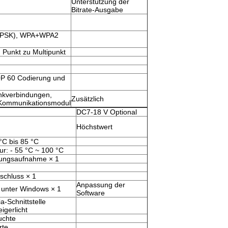
Unterstützung der
Bitrate-Ausgabe
(PSK), WPA+WPA2
 Punkt zu Multipunkt
0P 60 Codierung und
unkverbindungen,
Zusätzlich
Kommunikationsmodul
DC7-18 V Optional
Höchstwert
°C bis 85 °C
r: - 55 °C ~ 100 °C
istungsaufnahme × 1
schluss × 1
Anpassung der
 unter Windows × 1
Software
a-Schnittstelle
gerlicht
uchte
rte