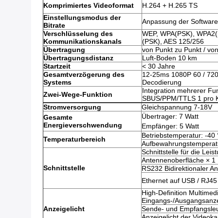
Komprimiertes Videoformat
H.264 + H.265 TS
Einstellungsmodus der
Anpassung der Software
Bitrate
Verschlüsselung des
WEP, WPA(PSK), WPA2
Kommunikationskanals
(PSK), AES 125/256
Übertragung
von Punkt zu Punkt / von
Übertragungsdistanz
Luft-Boden 10 km
Startzeit
< 30 Jahre
Gesamtverzögerung des
12-25ms 1080P 60 / 72
Systems
Decodierung
Integration mehrerer F
Zwei-Wege-Funktion
SBUS/PPM/TTLS 1 pro 
Stromversorgung
Gleichspannung 7-18V
Übertrager: 7 Watt
Gesamte
Energieverschwendung
Empfänger: 5 Watt
Betriebstemperatur: -40 
Temperaturbereich
Aufbewahrungstemperatu
Schnittstelle für die Le
Antennenoberfläche × 1
Schnittstelle
RS232 Bidirektionaler An
Ethernet auf USB / RJ45
High-Definition Multimedi
Eingangs-/Ausgangsanzei
Anzeigelicht
Sende- und Empfangsle
Anzeigelicht der Videoka