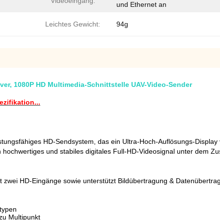
Videoeingang:
und Ethernet an
Leichtes Gewicht:
94g
ver, 1080P HD Multimedia-Schnittstelle UAV-Video-Sender
ifikation...
leistungsfähiges HD-Sendsystem, das ein Ultra-Hoch-Auflösungs-Displa
hochwertiges und stabiles digitales Full-HD-Videosignal unter dem Zu
rnet zwei HD-Eingänge sowie unterstützt Bildübertragung & Datenübert
otypen
zu Multipunkt