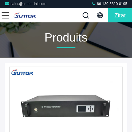
sales@suntor-intl.com
86-130-5810-0195
Zitat
Produits