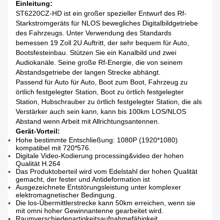
Einleitung:
ST6220CZ-HD ist ein großer spezieller Entwurf des Rf-
Starkstromgeräts für NLOS bewegliches Digitalbildgetriebe
des Fahrzeugs. Unter Verwendung des Standards
bemessen 19 Zoll 2U Auftritt, der sehr bequem für Auto,
Bootsfesteinbau. Stützen Sie ein Kanalbild und zwei
Audiokanäle. Seine große Rf-Energie, die von seinem
Abstandsgetriebe der langen Strecke abhängt.
Passend für Auto für Auto, Boot zum Boot, Fahrzeug zu
örtlich festgelegter Station, Boot zu örtlich festgelegter
Station, Hubschrauber zu örtlich festgelegter Station, die als
Verstärker auch sein kann, kann bis 100km LOS/NLOS
Abstand wenn Arbeit mit Allrichtungsantennen.
Gerät-Vorteil:
Hohe bestimmte Entschließung: 1080P (1920*1080)
kompatibel mit 720*576.
Digitale Video-Kodierung processing&video der hohen
Qualität H.264
Das Produktoberteil wird vom Edelstahl der hohen Qualität
gemacht, der fester und Antideformation ist
Ausgezeichnete Entstörungsleistung unter komplexer
elektromagnetischer Bedingung.
Die los-Übermittlerstrecke kann 50km erreichen, wenn sie
mit omni hoher Gewinnantenne gearbeitet wird.
Raumverschiedenartigkeitsaufnahmefähigkeit.