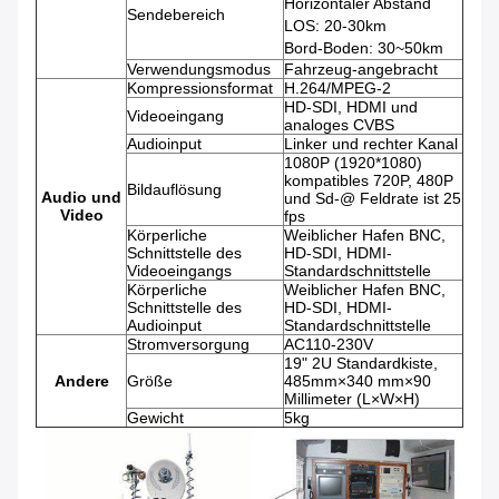
Horizontaler Abstand
Sendebereich
LOS: 20-30km
Bord-Boden: 30~50km
Verwendungsmodus
Fahrzeug-angebracht
Kompressionsformat
H.264/MPEG-2
HD-SDI, HDMI und
Videoeingang
analoges CVBS
Audioinput
Linker und rechter Kanal
1080P (1920*1080)
kompatibles 720P, 480P
Bildauflösung
Audio und
und Sd-@ Feldrate ist 25
Video
fps
Körperliche
Weiblicher Hafen BNC,
Schnittstelle des
HD-SDI, HDMI-
Videoeingangs
Standardschnittstelle
Körperliche
Weiblicher Hafen BNC,
Schnittstelle des
HD-SDI, HDMI-
Audioinput
Standardschnittstelle
Stromversorgung
AC110-230V
19" 2U Standardkiste,
Andere
Größe
485mm×340 mm×90
Millimeter (L×W×H)
Gewicht
5kg