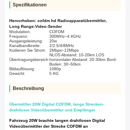
Spezifikationen
Hervorheben:
cofdm hd Radioapparatübermittler
,
Long Range-Video-Sender
Modulation:
COFDM
Frequenz:
300MHz~4.4GHz
Ausgangsleistung:
20w
Kanalbandbreite:
2/2.5/4/8MHz
Kodieren Sie Strom:
2Mbps~12Mbps
NLOS Abstand: 10-20km LOS
Übertragungsbereich:
horizontaler Abstand: 20-30km Bord-
Boden: 30~50km
Bildauflösung:
1080p
Gewicht:
5 KG
Beschreibung
Übermittler 20W Digital COFDM, lange Strecken-
drahtloser Videoübermittler und Empfänger
Fahrzeug 20W brachte langen drahtlosen Digital
Videoübermittler der Strecke COFDM an