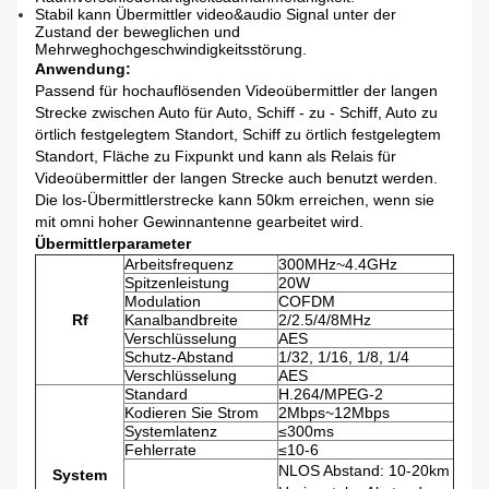
Stabil kann Übermittler video&audio Signal unter der
Zustand der beweglichen und
Mehrweghochgeschwindigkeitsstörung.
Anwendung:
Passend für hochauflösenden Videoübermittler der langen
Strecke zwischen Auto für Auto, Schiff - zu - Schiff, Auto zu
örtlich festgelegtem Standort, Schiff zu örtlich festgelegtem
Standort, Fläche zu Fixpunkt und kann als Relais für
Videoübermittler der langen Strecke auch benutzt werden.
Die los-Übermittlerstrecke kann 50km erreichen, wenn sie
mit omni hoher Gewinnantenne gearbeitet wird.
Übermittlerparameter
Arbeitsfrequenz
300MHz~4.4GHz
Spitzenleistung
20W
Modulation
COFDM
Rf
Kanalbandbreite
2/2.5/4/8MHz
Verschlüsselung
AES
Schutz-Abstand
1/32, 1/16, 1/8, 1/4
Verschlüsselung
AES
Standard
H.264/MPEG-2
Kodieren Sie Strom
2Mbps~12Mbps
Systemlatenz
≤300ms
Fehlerrate
≤10-6
NLOS Abstand: 10-20km
System