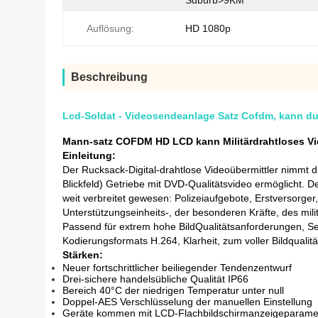
Suburb>9KM
Auflösung:
HD 1080p
Beschreibung
Lcd-Soldat - Videosendeanlage Satz Cofdm, kann d
Mann-satz COFDM HD LCD kann Militärdrahtloses V
Einleitung:
Der Rucksack-Digital-drahtlose Videoübermittler nimm
Blickfeld) Getriebe mit DVD-Qualitätsvideo ermöglicht. D
weit verbreitet gewesen: Polizeiaufgebote, Erstversorge
Unterstützungseinheits-, der besonderen Kräfte, des mil
Passend für extrem hohe BildQualitätsanforderungen, Se
Kodierungsformats H.264, Klarheit, zum voller Bildquali
Stärken:
Neuer fortschrittlicher beiliegender Tendenzentwurf
Drei-sichere handelsübliche Qualität IP66
Bereich 40°C der niedrigen Temperatur unter null
Doppel-AES Verschlüsselung der manuellen Einstellung
Geräte kommen mit LCD-Flachbildschirmanzeigeparamete