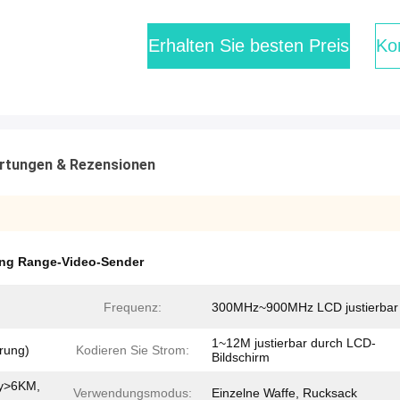
Erhalten Sie besten Preis
Kon
rtungen & Rezensionen
ng Range-Video-Sender
Frequenz:
300MHz~900MHz LCD justierbar
1~12M justierbar durch LCD-
rung)
Kodieren Sie Strom:
Bildschirm
ty>6KM,
Verwendungsmodus:
Einzelne Waffe, Rucksack