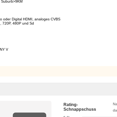
, Suburb>9KM
eo oder Digital HDMI, analoges CVBS
I, 720P, 480P und Sd
ONY V
Na
Rating-
Schnappschuss
da