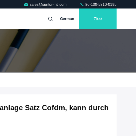
sales@suntor-intl.com
86-130-5810-0195
Zitat
German
eanlage Satz Cofdm, kann durch