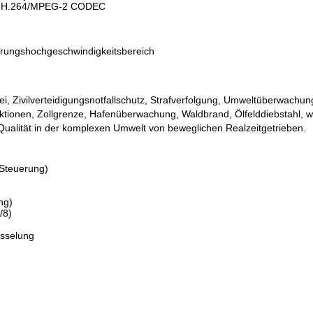
deo H.264/MPEG-2 CODEC
örungshochgeschwindigkeitsbereich
zei, Zivilverteidigungsnotfallschutz, Strafverfolgung, Umweltüberwachun
tionen, Zollgrenze, Hafenüberwachung, Waldbrand, Ölfelddiebstahl, w
Qualität in der komplexen Umwelt von beweglichen Realzeitgetrieben.
Steuerung)
ng)
/8)
üsselung