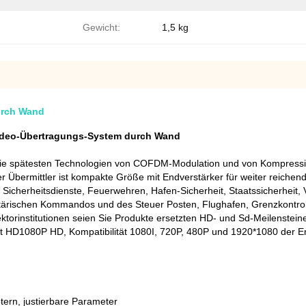
Gewicht:
1,5 kg
urch Wand
ideo-Übertragungs-System durch Wand
t die spätesten Technologien von COFDM-Modulation und von Kompress
er Übermittler ist kompakte Größe mit Endverstärker für weiter reichen
r, Sicherheitsdienste, Feuerwehren, Hafen-Sicherheit, Staatssicherhei
itärischen Kommandos und des Steuer Posten, Flughafen, Grenzkontrolle
ktorinstitutionen seien Sie Produkte ersetzten HD- und Sd-Meilenstei
tät HD1080P HD, Kompatibilität 1080I, 720P, 480P und 1920*1080 der En
rn, justierbare Parameter