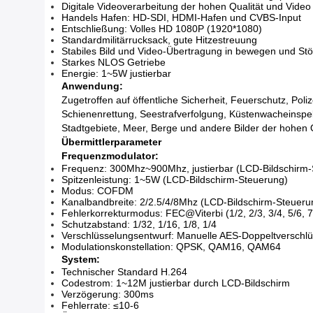
Digitale Videoverarbeitung der hohen Qualität und Vi
Handels Hafen: HD-SDI, HDMI-Hafen und CVBS-Input
Entschließung: Volles HD 1080P (1920*1080)
Standardmilitärrucksack, gute Hitzestreuung
Stabiles Bild und Video-Übertragung in bewegen und St
Starkes NLOS Getriebe
Energie: 1~5W justierbar
Anwendung:
Zugetroffen auf öffentliche Sicherheit, Feuerschutz, Poli
Schienenrettung, Seestrafverfolgung, Küstenwacheinspek
Stadtgebiete, Meer, Berge und andere Bilder der hohen 
Übermittlerparameter
Frequenzmodulator:
Frequenz: 300Mhz~900Mhz, justierbar (LCD-Bildschirm-
Spitzenleistung: 1~5W (LCD-Bildschirm-Steuerung)
Modus: COFDM
Kanalbandbreite: 2/2.5/4/8Mhz (LCD-Bildschirm-Steueru
Fehlerkorrekturmodus: FEC@Viterbi (1/2, 2/3, 3/4, 5/6, 7
Schutzabstand: 1/32, 1/16, 1/8, 1/4
Verschlüsselungsentwurf: Manuelle AES-Doppeltverschl
Modulationskonstellation: QPSK, QAM16, QAM64
System:
Technischer Standard H.264
Codestrom: 1~12M justierbar durch LCD-Bildschirm
Verzögerung: 300ms
Fehlerrate: ≤10-6