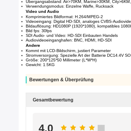
Übergangsabstand: Air>70KM, Marine>30KM, City>6KM
Verwendungsmodus: Einzelne Waffe, Rucksack
Video und Audio
Komprimiertes Bildformat: H.264/MPEG-2
Videoeingang: Digital HD-SDI, analoges CVBS-Audiovid
Bildauflösung: HD1080P (1920*1080), kompatibles 1080
Bild fps: 30fps
SDI Audio- und Video: HD-SDI Einbauten Handels
Audiovideoeinganghafen: BNC, HDMI, HD-SDI
Andere
Kommt mit LCD-Bildschirm, justiert Parameter
Stromversorgung: Spezielle Art der Batterie DC14.4V S
Größe: 200*125*50 Millimeter (L*W*H)
Gewicht: 1.5KG
Bewertungen & Überprüfung
Gesamtbewertung
4.0