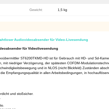
Gewicht:
1,5 kg
drahtloser Audiovideoabsender für Video-Livesendung
Videoabsender für Videolivesendung
bermittler ST6200TKMD-HD ist für Gebrauch mit HD- und Sd-Kameras
mit niedriger Verzögerung, der spätesten COFDM-Modulationstechno
chwindigkeitsbewegung und in NLOS (nicht Blickfeld) Zuständen abschl
 die Empfangungsqualität in allen Arbeitsbedingungen, in hochauflösend
rdicht und stoßsicher.
.
io.