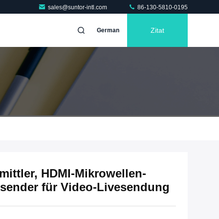
sales@suntor-intl.com
86-130-5810-0195
Zitat
German
mittler, HDMI-Mikrowellen-
bsender für Video-Livesendung