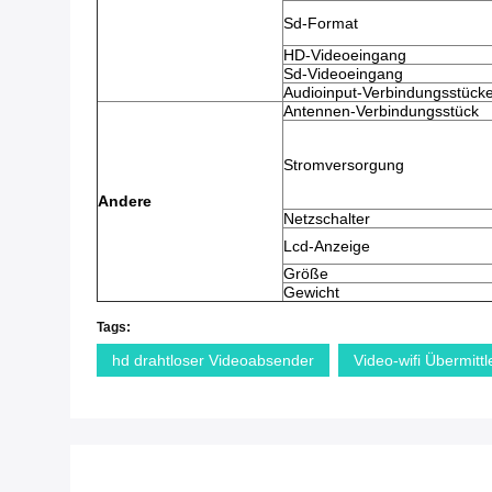
Sd-Format
HD-Videoeingang
Sd-Videoeingang
Audioinput-Verbindungsstück
Antennen-Verbindungsstück
Stromversorgung
Andere
Netzschalter
Lcd-Anzeige
Größe
Gewicht
Tags:
hd drahtloser Videoabsender
Video-wifi Übermittl