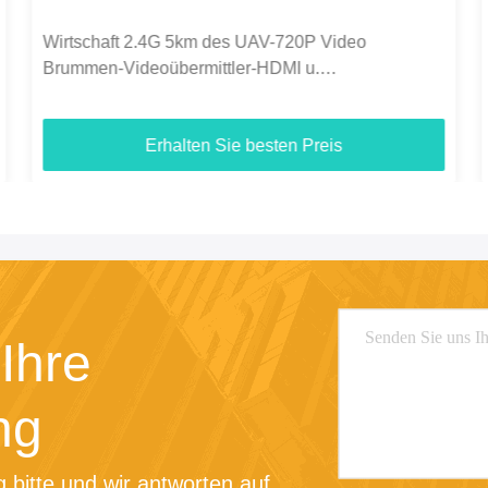
C50HPT 40-70km Mavlink 2.4GHz COFDM UAV
Video-Sender Ultra-Langstrecke UP/Downlink
Erhalten Sie besten Preis
Ihre
ng
 bitte und wir antworten auf 