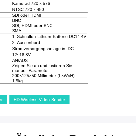
Kamerad 720 x 576
NTSC 720 x 480
SDI oder HDMI
BNC
e
SDI, HDMI oder BNC
SMA
1.
Schnallen-Lithium-Batterie DC14.4V
2.
Aussenbord-
Stromversorgungsanlage in: DC
12~16.8V
AN/AUS
Zeigen Sie an und justieren Sie
manuell Parameter
200×125×50 Millimeter (L×W×H)
1.5kg
er
HD Wireless-Video-Sender