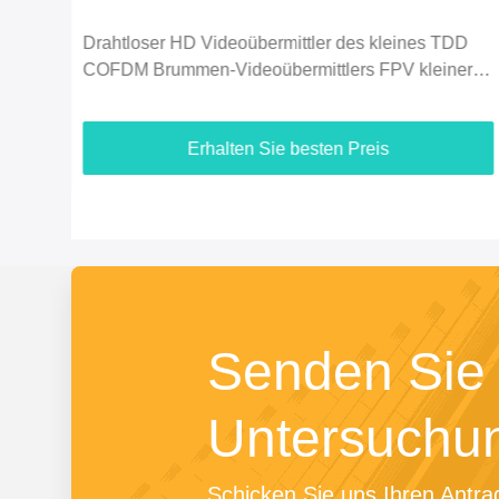
D
Wirtschaft 2.4G 5km des UAV-720P Video
er
Brummen-Videoübermittler-HDMI u.
Duplexdatenverbindung
Erhalten Sie besten Preis
Senden Sie 
Untersuchu
Schicken Sie uns Ihren Antrag