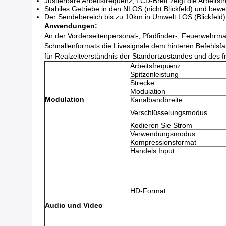
Justierbare Arbeitsfrequenz, LCD-Brett zeigt die Arbeitsf
Stabiles Getriebe in den NLOS (nicht Blickfeld) und be
Der Sendebereich bis zu 10km in Umwelt LOS (Blickfeld)
Anwendungen:
An der Vorderseitenpersonal-, Pfadfinder-, Feuerwehrma
Schnallenformats die Livesignale dem hinteren Befehls
für Realzeitverständnis der Standortzustandes und des f
Arbeitsfrequenz
Spitzenleistung
Strecke
Modulation
Modulation
Kanalbandbreite
Verschlüsselungsmodus
Kodieren Sie Strom
Verwendungsmodus
Kompressionsformat
Handels Input
HD-Format
Audio und Video