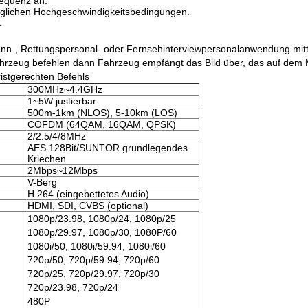
requenz an.
weglichen Hochgeschwindigkeitsbedingungen.
.
nn-, Rettungspersonal- oder Fernsehinterviewpersonalanwendung mitte
fahrzeug befehlen dann Fahrzeug empfängt das Bild über, das auf dem
ristgerechten Befehls
300MHz~4.4GHz
1~5W justierbar
500m-1km (NLOS), 5-10km (LOS)
COFDM (64QAM, 16QAM, QPSK)
2/2.5/4/8MHz
AES 128Bit/SUNTOR grundlegendes
Kriechen
2Mbps~12Mbps
V-Berg
H.264 (eingebettetes Audio)
HDMI, SDI, CVBS (optional)
1080p/23.98, 1080p/24, 1080p/25
1080p/29.97, 1080p/30, 1080P/60
1080i/50, 1080i/59.94, 1080i/60
720p/50, 720p/59.94, 720p/60
720p/25, 720p/29.97, 720p/30
720p/23.98, 720p/24
480P