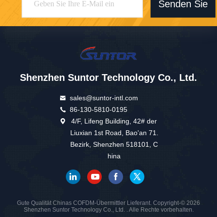
Senden Sie
Shenzhen Suntor Technology Co., Ltd.
sales@suntor-intl.com
86-130-5810-0195
4/F, Lifeng Building, 42# der
Liuxian 1st Road, Bao'an 71.
Bezirk, Shenzhen 518101, C
hina
Gute Qualität Chinas COFDM-Übermittler Lieferant. Copyright-© 2026
Shenzhen Suntor Technology Co., Ltd. . Alle Rechte vorbehalten.