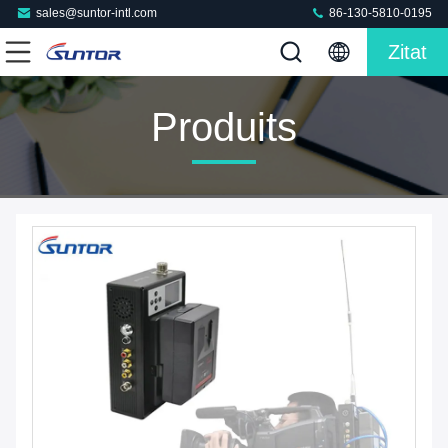
sales@suntor-intl.com
86-130-5810-0195
Zitat
Produits