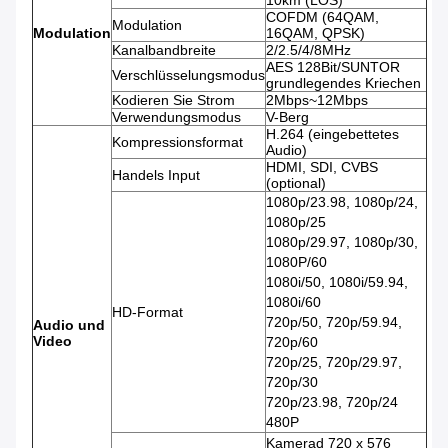
10km (LOS)
COFDM (64QAM,
Modulation
Modulation
16QAM, QPSK)
Kanalbandbreite
2/2.5/4/8MHz
AES 128Bit/SUNTOR
Verschlüsselungsmodus
grundlegendes Kriechen
Kodieren Sie Strom
2Mbps~12Mbps
Verwendungsmodus
V-Berg
H.264 (eingebettetes
Kompressionsformat
Audio)
HDMI, SDI, CVBS
Handels Input
(optional)
1080p/23.98, 1080p/24,
1080p/25
1080p/29.97, 1080p/30,
1080P/60
1080i/50, 1080i/59.94,
1080i/60
HD-Format
720p/50, 720p/59.94,
Audio und
Video
720p/60
720p/25, 720p/29.97,
720p/30
720p/23.98, 720p/24
480P
Kamerad 720 x 576