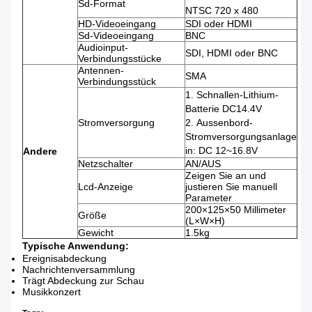
Sd-Format
NTSC 720 x 480
HD-Videoeingang
SDI oder HDMI
Sd-Videoeingang
BNC
Audioinput-
SDI, HDMI oder BNC
Verbindungsstücke
Antennen-
SMA
Verbindungsstück
1.
Schnallen-Lithium-
Batterie DC14.4V
Stromversorgung
2.
Aussenbord-
Stromversorgungsanlage
in: DC 12~16.8V
Andere
Netzschalter
AN/AUS
Zeigen Sie an und
Lcd-Anzeige
justieren Sie manuell
Parameter
200×125×50 Millimeter
Größe
(L×W×H)
Gewicht
1.5kg
Typische Anwendung:
Ereignisabdeckung
Nachrichtenversammlung
Trägt Abdeckung zur Schau
Musikkonzert