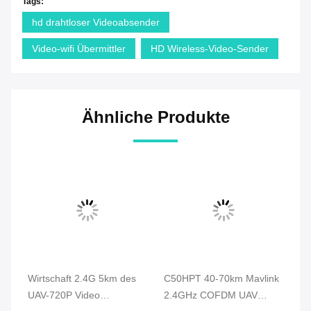
Tags:
hd drahtloser Videoabsender
Video-wifi Übermittler
HD Wireless-Video-Sender
Ähnliche Produkte
Wirtschaft 2.4G 5km des
C50HPT 40-70km Mavlink
C
UAV-720P Video
2.4GHz COFDM UAV
Vi