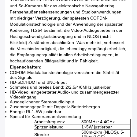
und Sd-Kameras für das elektronische Newsgathering,
Fernsehaußenseitensendungen und Studioanwendungen,
mit niedriger Verzögerung, der spätesten COFDM-
Modulationstechnologie und der Anwendung der spätesten
Kodierung H.264 bestimmt, die Video-Audiogetriebe in der
Hochgeschwindigkeitsbewegung und in NLOS (nicht
Blickfeld) Zuständen abschließen. Was mehr ist, verbessert
die Verschiedenartigkeit, die tehcnology empfängt erheblich,
die Empfangungsqualität in allen Arbeitsbedingungen, in
hochauflösenden Bildqualität und in Fähigkeit.
Eigenschaften:
COFDM-Modulationstechnologie versichern die Stabilität
des Signals
HD-SDI/HDMI und BNC-Input
Schmales und breites Band: 2/2.5/4/8MHz justierbar
HD-Video, eingebetteter Audio- und zusammengesetzter
Videoeingang
Ausgeglichener Stereoaudioinput
Zusammengepaßt mit Doppelv-Batteriebergen
Energie Rf-1-5W justierbar
Special für Kameramannlivesendung
Arbeitsfrequenz
300MHz~4.4GHz
Spitzenleistung
1~5W justierbar
500m-1km (NLOS), 5-
Strecke