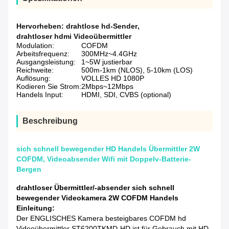
Hervorheben:
drahtlose hd-Sender
,
drahtloser hdmi Videoübermittler
Modulation:
COFDM
Arbeitsfrequenz:
300MHz~4.4GHz
Ausgangsleistung:
1~5W justierbar
Reichweite:
500m-1km (NLOS), 5-10km (LOS)
Auflösung:
VOLLES HD 1080P
Kodieren Sie Strom:
2Mbps~12Mbps
Handels Input:
HDMI, SDI, CVBS (optional)
Beschreibung
sich schnell bewegender HD Handels Übermittler 2W
COFDM, Videoabsender Wifi mit Doppelv-Batterie-
Bergen
drahtloser Übermittler/-absender sich schnell
bewegender Videokamera 2W COFDM Handels
Einleitung:
Der ENGLISCHES Kamera besteigbares COFDM hd
Videoübermittler ST6200TKMD-HD ist für Gebrauch mit HD-