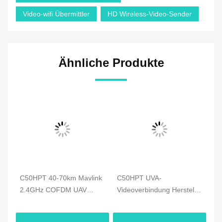
Video-wifi Übermittler
HD Wireless-Video-Sender
Ähnliche Produkte
C50HPT 40-70km Mavlink
C50HPT UVA-
C5
2.4GHz COFDM UAV
Videoverbindung Hersteller
Wi
Video-Sender Ultra-
COFDM Videoübertrager
Da
.
Langstrecke UP/Downlink
Daten- und
50