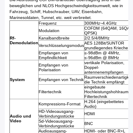
beweglichen und NLOS Hochgeschwindigkeitsumwelt, wie in
Fahrzeug, Schiff, Hubschrauber, UAV, Eisenbahn,
Marinesoldaten, Tunnel, etc. weit verbreitet.
Frequenz
300MHz~4.4GHz
COFDM (64QAM, 16QAM
Modulation
QPSK)
Rf-
Kanalbandbreite
2/2.5/4/8MHz
Demodulation
AES 128Bit/SUNTOR
Verschlüsselungsmodus
grundlegendes Kriechen
Empfangen von
≤-98dBm @ 4MHz,
Empfindlichkeit
≤-96dBm @ 8MHz
vertikale Polarisation,
Empfangen von
Doppel-
Polarisation
antennenempfangen
Raumverschiedenartigkeit
System
Empfangen von Technik
die Technik empfängt
eingebaute
Filtertechnik
Hochleistungshohlraum-
Filtertechnik
H.264 (eingebettetes
Kompressions-Format
Audio)
HD-Videoausgang-
HDMI
Audio und
Verbindungsstücke
Video
Sd-Videoausgang-
BNC
Verbindungsstücke
Audioausgang-
HDMI- oder BNC-R+L