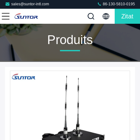
sales@suntor-intl.com
86-130-5810-0195
Zitat
Produits