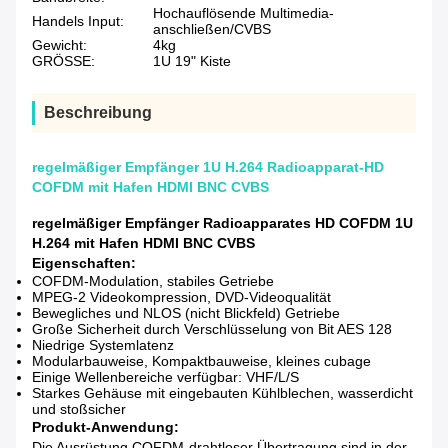
Hochauflösende Multimedia-
Handels Input:
anschließen/CVBS
Gewicht:
4kg
GRÖSSE:
1U 19" Kiste
Beschreibung
regelmäßiger Empfänger 1U H.264 Radioapparat-HD
COFDM mit Hafen HDMI BNC CVBS
regelmäßiger Empfänger Radioapparates HD COFDM 1U
H.264 mit Hafen HDMI BNC CVBS
Eigenschaften:
COFDM-Modulation, stabiles Getriebe
MPEG-2 Videokompression, DVD-Videoqualität
Bewegliches und NLOS (nicht Blickfeld) Getriebe
Große Sicherheit durch Verschlüsselung von Bit AES 128
Niedrige Systemlatenz
Modularbauweise, Kompaktbauweise, kleines cubage
Einige Wellenbereiche verfügbar: VHF/L/S
Starkes Gehäuse mit eingebauten Kühlblechen, wasserdicht
und stoßsicher
Produkt-Anwendung:
Die Ausrüstung COFDM-drahtloser Übertragung sind in der