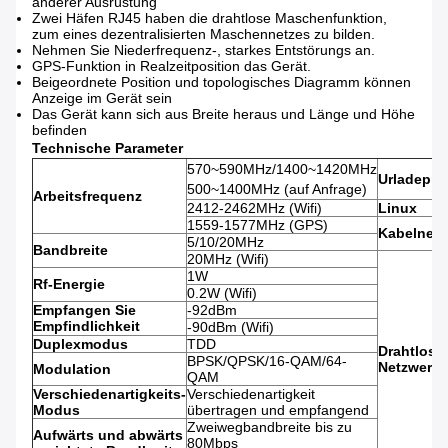
anderer Ausrüstung
Zwei Häfen RJ45 haben die drahtlose Maschenfunktion,
zum eines dezentralisierten Maschennetzes zu bilden.
Nehmen Sie Niederfrequenz-, starkes Entstörungs an.
GPS-Funktion in Realzeitposition das Gerät.
Beigeordnete Position und topologisches Diagramm können
Anzeige im Gerät sein
Das Gerät kann sich aus Breite heraus und Länge und Höhe
befinden
Technische Parameter
570~590MHz/1400~1420MHz
Urladepr
500~1400MHz (auf Anfrage)
Arbeitsfrequenz
2412-2462MHz (Wifi)
Linux
1559-1577MHz (GPS)
Kabelnetz
5/10/20MHz
Bandbreite
20MHz (Wifi)
1W
Rf-Energie
0.2W (Wifi)
Empfangen Sie
-92dBm
Empfindlichkeit
-90dBm (Wifi)
Duplexmodus
TDD
Drahtlose
BPSK/QPSK/16-QAM/64-
Netzwerk
Modulation
QAM
Verschiedenartigkeits-
Verschiedenartigkeit
Modus
übertragen und empfangend
Zweiwegbandbreite bis zu
Aufwärts und abwärts
80Mbps