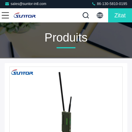
sales@suntor-intl.com
86-130-5810-0195
Zitat
Produits