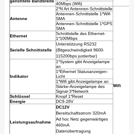
gerichtete Bandbreite
40Mbps (Wifi)
2*N Art Antennen-Schnittstelle
Antennen-Schnittstelle 1*Wifi
Antenne
SMA
Antennen-Schnittstelle 1*GPS
SMA
Schnittstelle des Ethernet-
Ethernet
1*100Mbps
Unterstützung RS232
Serielle Schnittstelle
(Bitgeschwindigkeit 9600-
115200bps justierbar)
1*System gibt Anzeigelampe
an
1*Ethernet Statusanzeigen-
Indikator
Licht
1*Wifi gibt Anzeigelampe an
Wifi
Stärke-Anzeigelampe des
Signal-3*Network
Schlüssel
Knopf 1*Reset
Energie
DC9-28V
DC12V
Bereitschaftsstrom 320mA
Ad hoc Netz gegenwärtiges
Leistungsaufnahme
460mA
Datenübertragung