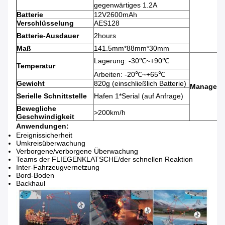
gegenwärtiges 1.2A
Batterie
12V2600mAh
Verschlüsselung
AES128
Batterie-Ausdauer
2hours
Maß
141.5mm*88mm*30mm
Lagerung: -30℃~+90℃
Temperatur
Arbeiten: -20℃~+65℃
Gewicht
820g (einschließlich Batterie)
Managem
Serielle Schnittstelle
Hafen 1*Serial (auf Anfrage)
Bewegliche
>200km/h
Geschwindigkeit
Anwendungen:
Ereignissicherheit
Umkreisüberwachung
Verborgene/verborgene Überwachung
Teams der FLIEGENKLATSCHE/der schnellen Reaktion
Inter-Fahrzeugvernetzung
Bord-Boden
Backhaul