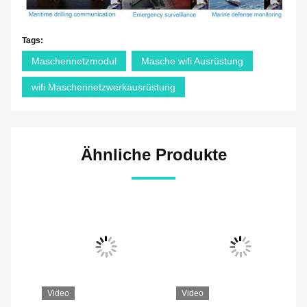
Tags:
Maschennetzmodul
Masche wifi Ausrüstung
wifi Maschennetzwerkausrüstung
Ähnliche Produkte
Video
Video
Vi