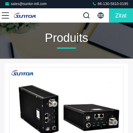
sales@suntor-intl.com
86-130-5810-0195
Zitat
Produits