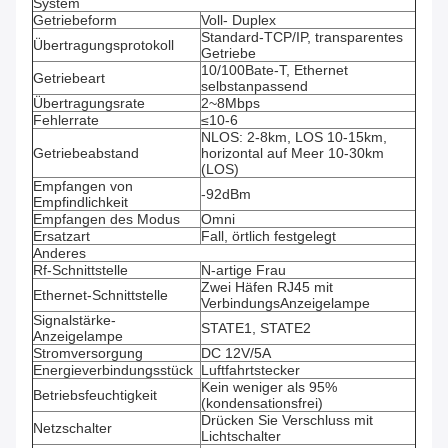
System
Getriebeform
Voll- Duplex
Standard-TCP/IP, transparentes
Übertragungsprotokoll
Getriebe
10/100Bate-T, Ethernet
Getriebeart
selbstanpassend
Übertragungsrate
2~8Mbps
Fehlerrate
≤10-6
NLOS: 2-8km, LOS 10-15km,
Getriebeabstand
horizontal auf Meer 10-30km
(LOS)
Empfangen von
-92dBm
Empfindlichkeit
Empfangen des Modus
Omni
Ersatzart
Fall, örtlich festgelegt
Anderes
Rf-Schnittstelle
N-artige Frau
Zwei Häfen RJ45 mit
Ethernet-Schnittstelle
VerbindungsAnzeigelampe
Signalstärke-
STATE1, STATE2
Anzeigelampe
Stromversorgung
DC 12V/5A
Energieverbindungsstück
Luftfahrtstecker
Kein weniger als 95%
Betriebsfeuchtigkeit
(kondensationsfrei)
Drücken Sie Verschluss mit
Netzschalter
Lichtschalter