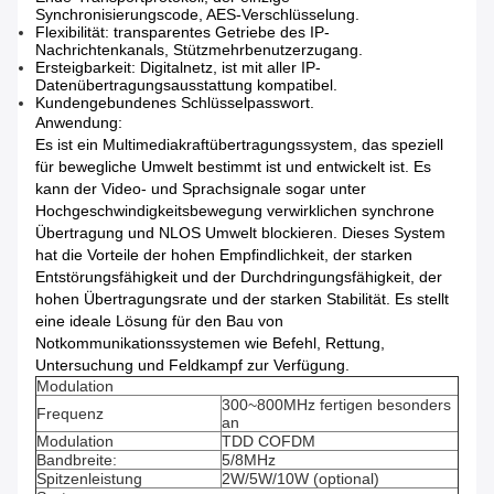
Synchronisierungscode, AES-Verschlüsselung.
Flexibilität: transparentes Getriebe des IP-
Nachrichtenkanals, Stützmehrbenutzerzugang.
Ersteigbarkeit: Digitalnetz, ist mit aller IP-
Datenübertragungsausstattung kompatibel.
Kundengebundenes Schlüsselpasswort.
Anwendung:
Es ist ein Multimediakraftübertragungssystem, das speziell
für bewegliche Umwelt bestimmt ist und entwickelt ist. Es
kann der Video- und Sprachsignale sogar unter
Hochgeschwindigkeitsbewegung verwirklichen synchrone
Übertragung und NLOS Umwelt blockieren. Dieses System
hat die Vorteile der hohen Empfindlichkeit, der starken
Entstörungsfähigkeit und der Durchdringungsfähigkeit, der
hohen Übertragungsrate und der starken Stabilität. Es stellt
eine ideale Lösung für den Bau von
Notkommunikationssystemen wie Befehl, Rettung,
Untersuchung und Feldkampf zur Verfügung.
Modulation
300~800MHz fertigen besonders
Frequenz
an
Modulation
TDD COFDM
Bandbreite:
5/8MHz
Spitzenleistung
2W/5W/10W (optional)