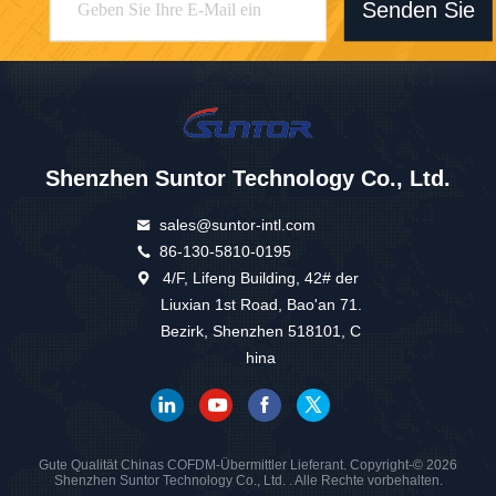
Senden Sie
Shenzhen Suntor Technology Co., Ltd.
sales@suntor-intl.com
86-130-5810-0195
4/F, Lifeng Building, 42# der
Liuxian 1st Road, Bao'an 71.
Bezirk, Shenzhen 518101, C
hina
Gute Qualität Chinas COFDM-Übermittler Lieferant. Copyright-© 2026
Shenzhen Suntor Technology Co., Ltd. . Alle Rechte vorbehalten.