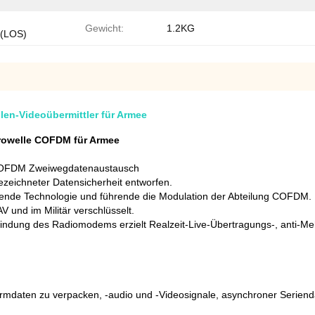
Gewicht:
1.2KG
 (LOS)
len-Videoübermittler für Armee
ikrowelle COFDM für Armee
COFDM Zweiwegdatenaustausch
zeichneter Datensicherheit entworfen.
tende Technologie und führende die Modulation der Abteilung COFDM.
 und im Militär verschlüsselt.
ndung des Radiomodems erzielt Realzeit-Live-Übertragungs-, anti-Me
ormdaten zu verpacken, -audio und -Videosignale, asynchroner Serien