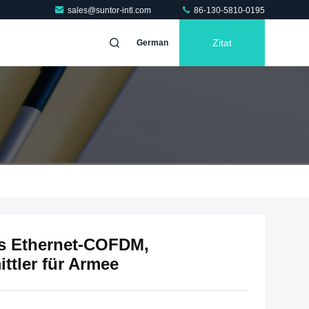
sales@suntor-intl.com
86-130-5810-0195
Zitat
German
es Ethernet-COFDM,
ttler für Armee