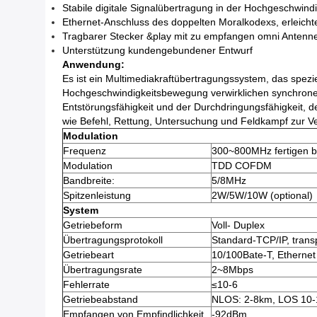
Stabile digitale Signalübertragung in der Hochgeschwin
Ethernet-Anschluss des doppelten Moralkodexs, erleicht
Tragbarer Stecker &play mit zu empfangen omni Antenn
Unterstützung kundengebundener Entwurf
Anwendung:
Es ist ein Multimediakraftübertragungssystem, das spezie
Hochgeschwindigkeitsbewegung verwirklichen synchrone 
Entstörungsfähigkeit und der Durchdringungsfähigkeit, d
wie Befehl, Rettung, Untersuchung und Feldkampf zur V
Modulation
Frequenz
300~800MHz fertigen 
Modulation
TDD COFDM
Bandbreite:
5/8MHz
Spitzenleistung
2W/5W/10W (optional)
System
Getriebeform
Voll- Duplex
Übertragungsprotokoll
Standard-TCP/IP, trans
Getriebeart
10/100Bate-T, Etherne
Übertragungsrate
2~8Mbps
Fehlerrate
≤10-6
Getriebeabstand
NLOS: 2-8km, LOS 10-1
Empfangen von Empfindlichkeit
-92dBm