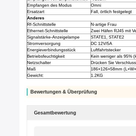
Empfangen des Modus
Omni
Ersatzart
Fall, örtlich festgelegt
Anderes
Rf-Schnittstelle
N-artige Frau
Ethernet-Schnittstelle
Zwei Häfen RJ45 mit V
Signalstärke-Anzeigelampe
STATE1, STATE2
Stromversorgung
DC 12V/5A
Energieverbindungsstück
Luftfahrtstecker
Betriebsfeuchtigkeit
Kein weniger als 95% (
Netzschalter
Drücken Sie Verschluss 
Maß
186×126×58mm (L×W×
Gewicht:
1.2KG
Bewertungen & Überprüfung
Gesamtbewertung