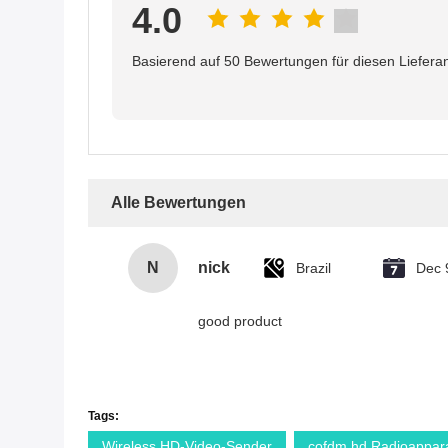
4.0
Basierend auf 50 Bewertungen für diesen Liefera
Alle Bewertungen
N
nick
Brazil
Dec 
good product
Tags:
Wireless HD-Video-Sender
cofdm hd Radioappara