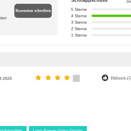
Schnappschuss
da
5 Sterne
Rezension schreiben
4 Sterne
nten
3 Sterne
2 Sterne
1 Sterne
9.2025
Hilfreich (5
tübermittler
Long Range-Video-Sender