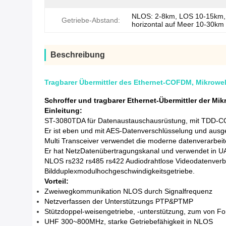
NLOS: 2-8km, LOS 10-15km,
Getriebe-Abstand:
horizontal auf Meer 10-30km
Beschreibung
Tragbarer Übermittler des Ethernet-COFDM, Mikrowel
Schroffer und tragbarer Ethernet-Übermittler der M
Einleitung:
ST-3080TDA für Datenaustauschausrüstung, mit TDD-
Er ist eben und mit AES-Datenverschlüsselung und ausge
Multi Transceiver verwendet die moderne datenverarbei
Er hat NetzDatenübertragungskanal und verwendet in UAV
NLOS rs232 rs485 rs422 Audiodrahtlose Videodatenverbi
Bildduplexmodulhochgeschwindigkeitsgetriebe.
Vorteil:
Zweiwegkommunikation NLOS durch Signalfrequenz
Netzverfassen der Unterstützungs PTP&PTMP
Stützdoppel-weisengetriebe, -unterstützung, zum von F
UHF 300~800MHz, starke Getriebefähigkeit in NLOS