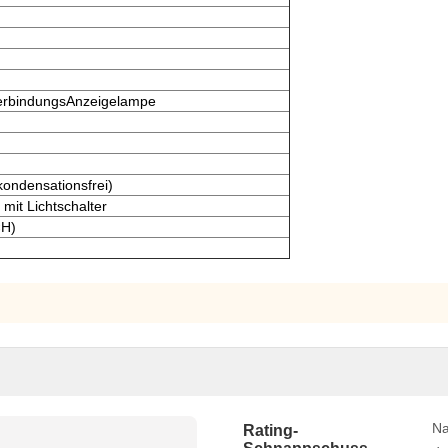
erbindungsAnzeigelampe
kondensationsfrei)
mit Lichtschalter
H)
Na
Rating-