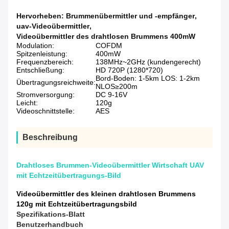
Hervorheben:
Brummenübermittler und -empfänger
,
uav-Videoübermittler
,
Videoübermittler des drahtlosen Brummens 400mW
Modulation:
COFDM
Spitzenleistung:
400mW
Frequenzbereich:
138MHz~2GHz (kundengerecht)
Entschließung:
HD 720P (1280*720)
Bord-Boden: 1-5km LOS: 1-2km
Übertragungsreichweite:
NLOS≥200m
Stromversorgung:
DC 9-16V
Leicht:
120g
Videoschnittstelle:
AES
Beschreibung
Drahtloses Brummen-Videoübermittler Wirtschaft UAV
mit Echtzeitübertragungs-Bild
Videoübermittler des kleinen drahtlosen Brummens
120g mit Echtzeitübertragungsbild
Spezifikations-Blatt
Benutzerhandbuch