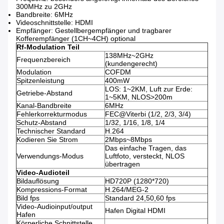
300MHz zu 2GHz
Bandbreite: 6MHz
Videoschnittstelle: HDMI
Empfänger: Gestellbergempfänger und tragbarer
Kofferempfänger (1CH~4CH) optional
Rf-Modulation Teil
138MHz~2GHz
Frequenzbereich
(kundengerecht)
Modulation
COFDM
Spitzenleistung
400mW
LOS: 1~2KM, Luft zur Erde:
Getriebe-Abstand
1~5KM, NLOS>200m
Kanal-Bandbreite
6MHz
Fehlerkorrekturmodus
FEC@Viterbi (1/2, 2/3, 3/4)
Schutz-Abstand
1/32, 1/16, 1/8, 1/4
Technischer Standard
H.264
Kodieren Sie Strom
2Mbps~8Mbps
Das einfache Tragen, das
Verwendungs-Modus
Luftfoto, versteckt, NLOS
übertragen
Video-Audioteil
Bildauflösung
HD720P (1280*720)
Kompressions-Format
H.264/MEG-2
Bild fps
Standard 24,50,60 fps
Video-Audioinput/output
Hafen Digital HDMI
Hafen
Körperliche Schnittstelle