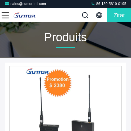
sales@suntor-intl.com
86-130-5810-0195
Zitat
Produits