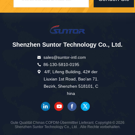
Shenzhen Suntor Technology Co., Ltd.
sales@suntor-intl.com
86-130-5810-0195
4/F, Lifeng Building, 42# der
Liuxian 1st Road, Bao'an 71.
Bezirk, Shenzhen 518101, C
hina
Gute Qualität Chinas COFDM-Übermittler Lieferant. Copyright-© 2026
Shenzhen Suntor Technology Co., Ltd. . Alle Rechte vorbehalten.