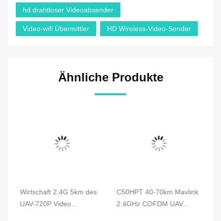
hd drahtloser Videoabsender
Video-wifi Übermittler
HD Wireless-Video-Sender
Ähnliche Produkte
Wirtschaft 2.4G 5km des
C50HPT 40-70km Mavlink
C
UAV-720P Video
2.4GHz COFDM UAV
Vi
Brummen-
Video-Sender Ultra-
CO