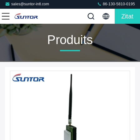
sales@suntor-intl.com
86-130-5810-0195
Zitat
Produits