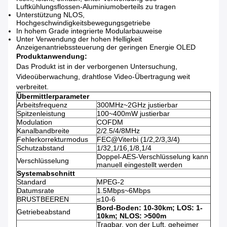
Luftkühlungsflossen-Aluminiumoberteils zu tragen
Unterstützung NLOS,
Hochgeschwindigkeitsbewegungsgetriebe
In hohem Grade integrierte Modularbauweise
Unter Verwendung der hohen Helligkeit
Anzeigenantriebssteuerung der geringen Energie OLED
Produktanwendung:
Das Produkt ist in der verborgenen Untersuchung,
Videoüberwachung, drahtlose Video-Übertragung weit
verbreitet.
Übermittlerparameter
Arbeitsfrequenz
300MHz~2GHz justierbar
Spitzenleistung
100~400mW justierbar
Modulation
COFDM
Kanalbandbreite
2/2.5/4/8MHz
Fehlerkorrekturmodus
FEC@Viterbi (1/2,2/3,3/4)
Schutzabstand
1/32,1/16,1/8,1/4
Doppel-AES-Verschlüsselung kann
Verschlüsselung
manuell eingestellt werden
Systemabschnitt
Standard
MPEG-2
Datumsrate
1.5Mbps~6Mbps
BRUSTBEEREN
≤10-6
Bord-Boden: 10-30km; LOS: 1-
Getriebeabstand
10km; NLOS: >500m
Tragbar, von der Luft, geheimer