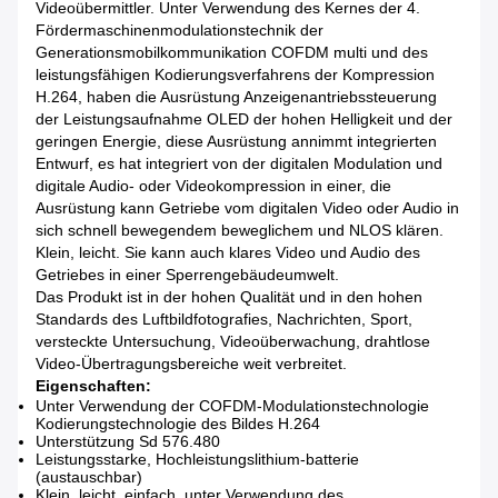
Videoübermittler. Unter Verwendung des Kernes der 4.
Fördermaschinenmodulationstechnik der
Generationsmobilkommunikation COFDM multi und des
leistungsfähigen Kodierungsverfahrens der Kompression
H.264, haben die Ausrüstung Anzeigenantriebssteuerung
der Leistungsaufnahme OLED der hohen Helligkeit und der
geringen Energie, diese Ausrüstung annimmt integrierten
Entwurf, es hat integriert von der digitalen Modulation und
digitale Audio- oder Videokompression in einer, die
Ausrüstung kann Getriebe vom digitalen Video oder Audio in
sich schnell bewegendem beweglichem und NLOS klären.
Klein, leicht. Sie kann auch klares Video und Audio des
Getriebes in einer Sperrengebäudeumwelt.
Das Produkt ist in der hohen Qualität und in den hohen
Standards des Luftbildfotografies, Nachrichten, Sport,
versteckte Untersuchung, Videoüberwachung, drahtlose
Video-Übertragungsbereiche weit verbreitet.
Eigenschaften:
Unter Verwendung der COFDM-Modulationstechnologie
Kodierungstechnologie des Bildes H.264
Unterstützung Sd 576.480
Leistungsstarke, Hochleistungslithium-batterie
(austauschbar)
Klein, leicht, einfach, unter Verwendung des