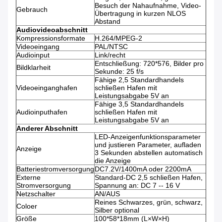
Besuch der Nahaufnahme, Video-
Gebrauch
Übertragung in kurzen NLOS
Abstand
Audiovideoabschnitt
Kompressionsformate
H.264/MPEG-2
Videoeingang
PAL/NTSC
Audioinput
Link/recht
Entschließung: 720*576, Bilder pro
Bildklarheit
Sekunde: 25 f/s
Fähige 2,5 Standardhandels
Videoeinganghafen
schließen Hafen mit
Leistungsabgabe 5V an
Fähige 3,5 Standardhandels
Audioinputhafen
schließen Hafen mit
Leistungsabgabe 5V an
Anderer Abschnitt
LED-Anzeigenfunktionsparameter
und justieren Parameter, aufladen
Anzeige
3 Sekunden abstellen automatisch
die Anzeige
Batteriestromversorgung
DC7.2V/1400mA oder 2200mA
Externe
Standard-DC 2,5 schließen Hafen,
Stromversorgung
Spannung an: DC 7 -- 16 V
Netzschalter
AN/AUS
Reines Schwarzes, grün, schwarz,
Coloer
Silber optional
Größe
100*58*18mm (L×W×H)