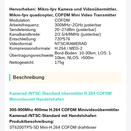
Hervorheben:
Mikro-fpv Kamera und Videoübermittler
,
Mikro-fpv quadcopter
,
COFDM Mini Video Transmitter
Modulation:
COFDM
Arbeitsfrequenz:
300MHz~2GHz justierbar
Sendeleistung:
20~27dBm (justierbar)
Kanalbandbreite:
2/2.5/4/8MHz (justierbar)
Entschließung:
720*576
Videoformat:
NTSC/KAMERAD
Kompressionsformate:
H.264 / MEG-2
Bord-Boden: 10-30km; LOS: 1-
Übertragungsreichweite:
10km; NLOS: >500m
Nettogewicht:
175g
Beschreibung
Kamerad-/NTSC-Standard übermittler H.264 COFDM
Minivideomit Handelshafen
300-900Mhz 400mw H.264 COFDM Minivideoübermittler
Kamerad-/NTSC-Standard mit Handelshafen
Produktbeschreibung:
ST6200TPS-SD Mini-H.264 COFDM drahtloser