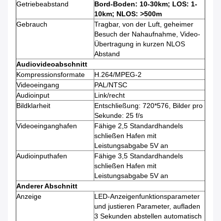
Getriebeabstand
Bord-Boden: 10-30km; LOS: 1-
10km; NLOS: >500m
Gebrauch
Tragbar, von der Luft, geheimer
Besuch der Nahaufnahme, Video-
Übertragung in kurzen NLOS
Abstand
Audiovideoabschnitt
Kompressionsformate
H.264/MPEG-2
Videoeingang
PAL/NTSC
Audioinput
Link/recht
Bildklarheit
Entschließung: 720*576, Bilder pro
Sekunde: 25 f/s
Videoeinganghafen
Fähige 2,5 Standardhandels
schließen Hafen mit
Leistungsabgabe 5V an
Audioinputhafen
Fähige 3,5 Standardhandels
schließen Hafen mit
Leistungsabgabe 5V an
Anderer Abschnitt
Anzeige
LED-Anzeigenfunktionsparameter
und justieren Parameter, aufladen
3 Sekunden abstellen automatisch