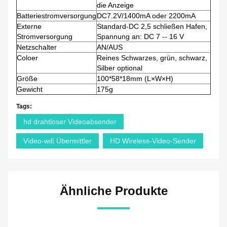
die Anzeige
Batteriestromversorgung
DC7.2V/1400mA oder 2200mA
Externe
Standard-DC 2,5 schließen Hafen,
Stromversorgung
Spannung an: DC 7 -- 16 V
Netzschalter
AN/AUS
Coloer
Reines Schwarzes, grün, schwarz,
Silber optional
Größe
100*58*18mm (L×W×H)
Gewicht
175g
Tags:
hd drahtloser Videoabsender
Video-wifi Übermittler
HD Wireless-Video-Sender
Ähnliche Produkte