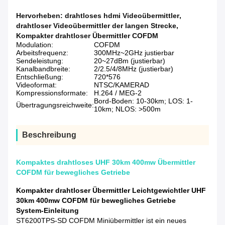
Hervorheben:
drahtloses hdmi Videoübermittler
,
drahtloser Videoübermittler der langen Strecke
,
Kompakter drahtloser Übermittler COFDM
Modulation:
COFDM
Arbeitsfrequenz:
300MHz~2GHz justierbar
Sendeleistung:
20~27dBm (justierbar)
Kanalbandbreite:
2/2.5/4/8MHz (justierbar)
Entschließung:
720*576
Videoformat:
NTSC/KAMERAD
Kompressionsformate:
H.264 / MEG-2
Bord-Boden: 10-30km; LOS: 1-
Übertragungsreichweite:
10km; NLOS: >500m
Beschreibung
Kompaktes drahtloses UHF 30km 400mw Übermittler
COFDM für bewegliches Getriebe
Kompakter drahtloser Übermittler Leichtgewichtler UHF
30km 400mw COFDM für bewegliches Getriebe
System-Einleitung
ST6200TPS-SD COFDM Miniübermittler ist ein neues