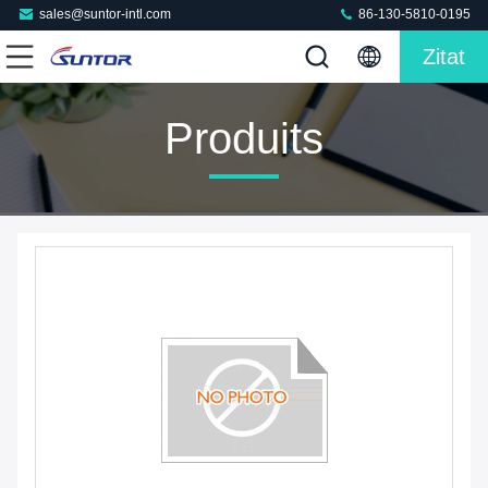
sales@suntor-intl.com
86-130-5810-0195
Zitat
Produits