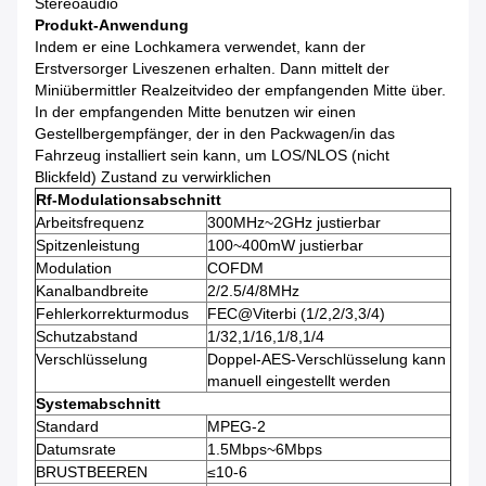
Stereoaudio
Produkt-Anwendung
Indem er eine Lochkamera verwendet, kann der
Erstversorger Liveszenen erhalten. Dann mittelt der
Miniübermittler Realzeitvideo der empfangenden Mitte über.
In der empfangenden Mitte benutzen wir einen
Gestellbergempfänger, der in den Packwagen/in das
Fahrzeug installiert sein kann, um LOS/NLOS (nicht
Blickfeld) Zustand zu verwirklichen
Rf-Modulationsabschnitt
Arbeitsfrequenz
300MHz~2GHz justierbar
Spitzenleistung
100~400mW justierbar
Modulation
COFDM
Kanalbandbreite
2/2.5/4/8MHz
Fehlerkorrekturmodus
FEC@Viterbi (1/2,2/3,3/4)
Schutzabstand
1/32,1/16,1/8,1/4
Verschlüsselung
Doppel-AES-Verschlüsselung kann
manuell eingestellt werden
Systemabschnitt
Standard
MPEG-2
Datumsrate
1.5Mbps~6Mbps
BRUSTBEEREN
≤10-6