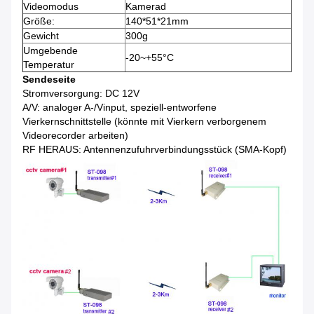
Videomodus
Kamerad
Größe:
140*51*21mm
Gewicht
300g
Umgebende
-20~+55°C
Temperatur
Sendeseite
Stromversorgung: DC 12V
A/V: analoger A-/Vinput, speziell-entworfene
Vierkernschnittstelle (könnte mit Vierkern verborgenem
Videorecorder arbeiten)
RF HERAUS: Antennenzufuhrverbindungsstück (SMA-Kopf)