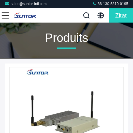
sales@suntor-intl.com
86-130-5810-0195
Zitat
Produits