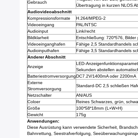
Gebrauch
Übertragung in kurzen NLOS A
Audiovideoabschnitt
Kompressionsformate
H.264/MPEG-2
Videoeingang
PAL/NTSC
Audioinput
Link/recht
Bildklarheit
Entschließung: 720*576, Bilder 
Videoeinganghafen
Fähige 2,5 Standardhandels sc
Audioinputhafen
Fähige 3,5 Standardhandels sc
Anderer Abschnitt
LED-Anzeigenfunktionsparamete
Anzeige
Sekunden abstellen automatisc
Batteriestromversorgung
DC7.2V/1400mA oder 2200mA
Externe
Standard-DC 2,5 schließen Haf
Stromversorgung
Netzschalter
AN/AUS
Coloer
Reines Schwarzes, grün, schwar
Größe
100*58*18mm (L×W×H)
Gewicht
175g
Anwendungen:
Diese Ausrüstung kann verwendete Sicherheit, Brandsch
Bahnrettung, Seestrafverfolgung, Seeüberwachungsinspe