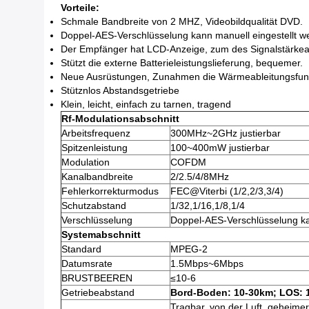
Vorteile:
Schmale Bandbreite von 2 MHZ, Videobildqualität DVD.
Doppel-AES-Verschlüsselung kann manuell eingestellt w
Der Empfänger hat LCD-Anzeige, zum des Signalstärkea
Stützt die externe Batterieleistungslieferung, bequemer.
Neue Ausrüstungen, Zunahmen die Wärmeableitungsfunk
Stütznlos Abstandsgetriebe
Klein, leicht, einfach zu tarnen, tragend
Rf-Modulationsabschnitt
Arbeitsfrequenz
300MHz~2GHz justierbar
Spitzenleistung
100~400mW justierbar
Modulation
COFDM
Kanalbandbreite
2/2.5/4/8MHz
Fehlerkorrekturmodus
FEC@Viterbi (1/2,2/3,3/4)
Schutzabstand
1/32,1/16,1/8,1/4
Verschlüsselung
Doppel-AES-Verschlüsselung ka
Systemabschnitt
Standard
MPEG-2
Datumsrate
1.5Mbps~6Mbps
BRUSTBEEREN
≤10-6
Getriebeabstand
Bord-Boden: 10-30km; LOS: 
Tragbar, von der Luft, geheim