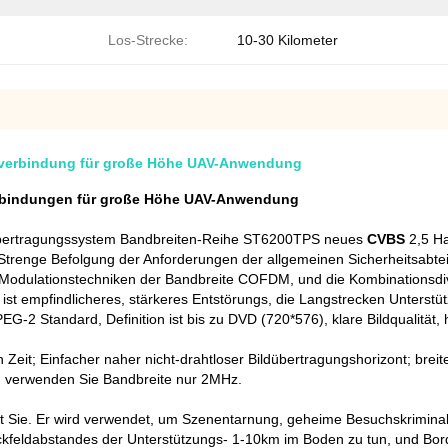
Los-Strecke:
10-30 Kilometer
deoverbindung für große Höhe UAV-Anwendung
erbindungen für große Höhe UAV-Anwendung
-Übertragungssystem Bandbreiten-Reihe ST6200TPS neues
CVBS
2,5 Ha
Strenge Befolgung der Anforderungen der allgemeinen Sicherheitsabt
Modulationstechniken der Bandbreite COFDM, und die Kombinationsdi
ist empfindlicheres, stärkeres Entstörungs, die Langstrecken Unterstü
 Standard, Definition ist bis zu DVD (720*576), klare Bildqualität, he
n Zeit; Einfacher naher nicht-drahtloser Bildübertragungshorizont; br
g: verwenden Sie Bandbreite nur 2MHz.
 Sie. Er wird verwendet, um Szenentarnung, geheime Besuchskriminalis
ickfeldabstandes der Unterstützungs- 1-10km im Boden zu tun, und B