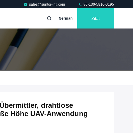
sales@suntor-intl.com
86-130-5810-0195
Zitat
German
Übermittler, drahtlose
roße Höhe UAV-Anwendung