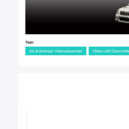
Tags:
hd drahtloser Videoabsender
Video-wifi Übermittl