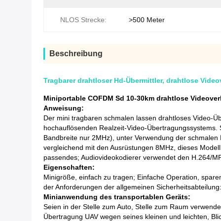
NLOS Strecke:
>500 Meter
Beschreibung
Tragbarer drahtloser Hd-Übermittler, drahtlose Vi
Miniportable COFDM Sd 10-30km drahtlose Videov
Anweisung:
Der mini tragbaren schmalen lassen drahtloses Video
hochauflösenden Realzeit-Video-Übertragungssystems. 
Bandbreite nur 2MHz), unter Verwendung der schmalen 
vergleichend mit den Ausrüstungen 8MHz, dieses Modell 
passendes; Audiovideokodierer verwendet den H.264/MPEG-2
Eigenschaften:
Minigröße, einfach zu tragen; Einfache Operation, spare
der Anforderungen der allgemeinen Sicherheitsabteilun
Minianwendung des transportablen Geräts:
Seien in der Stelle zum Auto, Stelle zum Raum verwendet
Übertragung UAV wegen seines kleinen und leichten, Bl