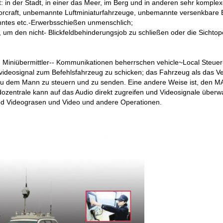
: in der Stadt, in einer das Meer, im Berg und in anderen sehr komple
otorcraft, unbemannte Luftminiaturfahrzeuge, unbemannte versenkbare B
nntes etc.-Erwerbsschießen unmenschlich;
um den nicht- Blickfeldbehinderungsjob zu schließen oder die Sichtop
n Miniübermittler-- Kommunikationen beherrschen vehicle~Local Steu
ovideosignal zum Befehlsfahrzeug zu schicken; das Fahrzeug als das Ve
zu dem Mann zu steuern und zu senden. Eine andere Weise ist, den M
ozentrale kann auf das Audio direkt zugreifen und Videosignale übe
 Videograsen und Video und andere Operationen.