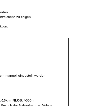
erden
nzeichens zu zeigen
tion.
nn manuell eingestellt werden
1-10km; NLOS: >500m
er Besuch der Nahaufnahme, Video-