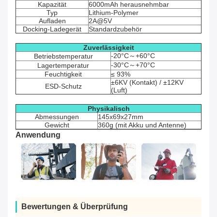
Kapazität
6000mAh herausnehmbar
Typ
Lithium-Polymer
Aufladen
2A@5V
Docking-Ladegerät
Standardzubehör
Zuverlässigkeit
-20°C～+60°C
Betriebstemperatur
-30°C～+70°C
Lagertemperatur
Feuchtigkeit
≤ 93%
±6KV (Kontakt) / ±12KV
ESD-Schutz
(Luft)
Physikalisch
Abmessungen
145x69x27mm
Gewicht
360g (mit Akku und Antenne)
Anwendung
Bewertungen & Überprüfung