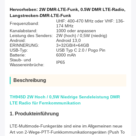
Hervorheben:
2W DMR-LTE-Funk
,
0.5W DMR LTE-Radio
,
Langstrecken-DMR-LTE-Funk
UHF: 400-470 MHz oder VHF: 136-
Frequenzband:
174 MHz
Kanalabstand:
1000 oder anpassen
Leistung des Senders:
2W (hoch) / 0,5W (niedrig)
Android:
Android 13,0
ERINNERUNG:
3+32GB/4+64GB
USB-Typ:
USB Typ C 2.0 / Pogo Pin
Batterie:
6000 mAh
Staub- und
IP65
Wassereinbrüche:
Beschreibung
TH945D 2W Hoch / 0,5W Niedrige Sendeleistung DMR
LTE Radio für Fernkommunikation
1.
Produkteinführung
LTE-Multimode-Funkgeräte sind eine im Allgemeinen neue
Art von 2-Wege-PTT-Funkkommunikationsgeräten (Push To