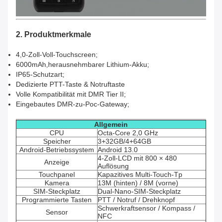
2. Produktmerkmale
4,0-Zoll-Voll-Touchscreen
;
6000mAh
,
herausnehmbarer Lithium-Akku;
IP65-Schutzart;
Dedizierte PTT-Taste & Notruftaste
Volle Kompatibilität mit DMR Tier II;
Eingebautes DMR-zu-Poc-Gateway;
Allgemein
CPU
Octa-Core 2,0 GHz
Speicher
3+32GB/4+64GB
Android-Betriebssystem
Android 13.0
4-Zoll-LCD mit 800 × 480
Anzeige
Auflösung
Touchpanel
Kapazitives Multi-Touch-Tp
Kamera
13M (hinten) / 8M (vorne)
SIM-Steckplatz
Dual-Nano-SIM-Steckplatz
Programmierte Tasten
PTT / Notruf / Drehknopf
Schwerkraftsensor / Kompass /
Sensor
NFC