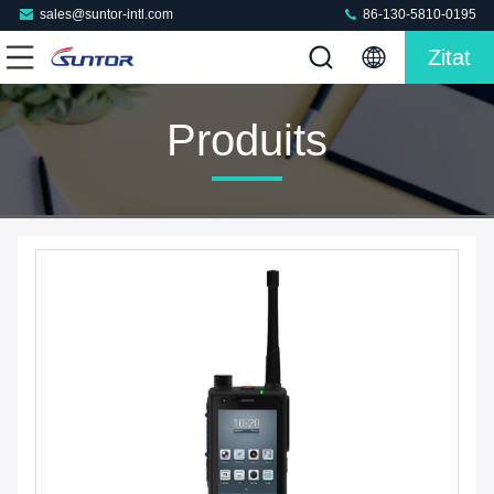
sales@suntor-intl.com
86-130-5810-0195
Zitat
Produits