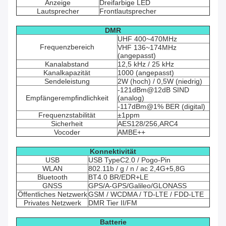
Anzeige
Dreifarbige LED
Lautsprecher
Frontlautsprecher
DMR
UHF 400~470MHz
Frequenzbereich
VHF 136~174MHz
(angepasst)
Kanalabstand
12,5 kHz / 25 kHz
Kanalkapazität
1000 (angepasst)
Sendeleistung
2W (hoch) / 0,5W (niedrig)
-121dBm@12dB SIND
Empfängerempfindlichkeit
(analog)
-117dBm@1% BER (digital)
Frequenzstabilität
±1ppm
Sicherheit
AES128/256,ARC4
Vocoder
AMBE++
Konnektivität
USB
USB TypeC2.0 / Pogo-Pin
WLAN
802.11b / g / n / ac 2,4G+5,8G
Bluetooth
BT4.0 BR/EDR+LE
GNSS
GPS/A-GPS/Galileo/GLONASS
Öffentliches Netzwerk
GSM / WCDMA / TD-LTE / FDD-LTE
Privates Netzwerk
DMR Tier II/FM
Batterie