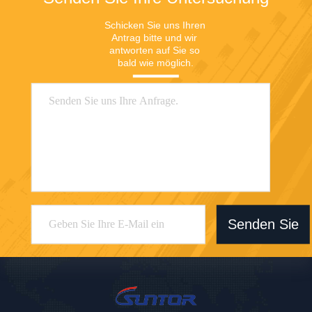
Schicken Sie uns Ihren 
Antrag bitte und wir 
antworten auf Sie so 
bald wie möglich.
Senden Sie