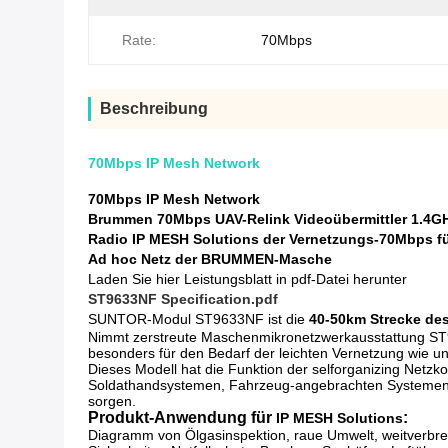
Rate:
70Mbps
Beschreibung
70Mbps IP Mesh Network
70Mbps IP Mesh Network
Brummen 70Mbps UAV-Relink Videoübermittler 1.4GH
Radio IP MESH Solutions der Vernetzungs-70Mbps f
Ad hoc Netz der BRUMMEN-Masche
Laden Sie hier Leistungsblatt in pdf-Datei herunter
ST9633NF Specification.pdf
SUNTOR-Modul ST9633NF ist die
40-50km Strecke des
Nimmt zerstreute Maschenmikronetzwerkausstattung ST9633
besonders für den Bedarf der leichten Vernetzung wie 
Dieses Modell hat die Funktion der selforganizing Net
Soldathandsystemen, Fahrzeug-angebrachten Systemen un
sorgen.
Produkt-Anwendung für
:
IP MESH Solutions
Diagramm von Ölgasinspektion, raue Umwelt, weitverbreit