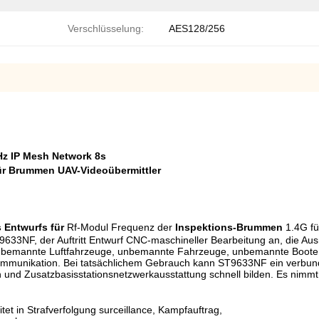
Verschlüsselung:
AES128/256
z IP Mesh Network 8s
ür Brummen UAV-Videoübermittler
 Entwurfs für
Rf-Modul Frequenz der
Inspektions-Brummen
1.4G fü
NF, der Auftritt Entwurf CNC-maschineller Bearbeitung an, die Ausrüst
unbemannte Luftfahrzeuge, unbemannte Fahrzeuge, unbemannte Boote, 
zkommunikation. Bei tatsächlichem Gebrauch kann ST9633NF ein verbun
d Zusatzbasisstationsnetzwerkausstattung schnell bilden. Es nimmt 
et in Strafverfolgung surceillance, Kampfauftrag,