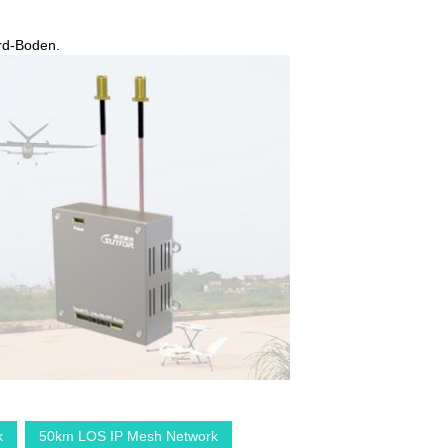
rd-Boden.
k
50km LOS IP Mesh Network