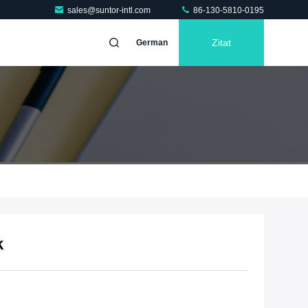
sales@suntor-intl.com
86-130-5810-0195
Zitat
German
k