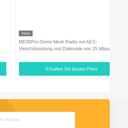
Video
Vid
MD30Pro Drone Mesh Radio mit AES-
90M
Verschlüsselung und Datenrate von 25 Mbps
Radi
Erhalten Sie besten Preis