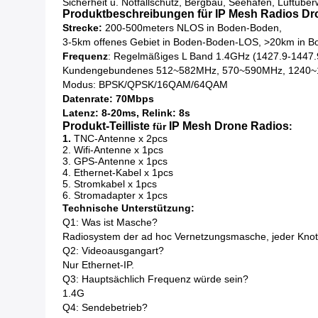
Sicherheit u. Notfallschutz, Bergbau, Seehäfen, Luftüb
Produktbeschreibungen für IP Mesh Radios Dro
Strecke:
200-500meters NLOS in Boden-Boden,
3-5km offenes Gebiet in Boden-Boden-LOS, >20km in 
Frequenz
: Regelmäßiges L Band 1.4GHz (1427.9-1447
Kundengebundenes 512~582MHz, 570~590MHz, 1240
Modus: BPSK/QPSK/16QAM/64QAM
Datenrate: 70Mbps
Latenz: 8-20ms, Relink: 8s
Produkt-Teilliste
IP Mesh Drone Radios
für
:
1.
TNC-Antenne x 2pcs
2. Wifi-Antenne x 1pcs
3. GPS-Antenne x 1pcs
4. Ethernet-Kabel x 1pcs
5. Stromkabel x 1pcs
6. Stromadapter x 1pcs
Technische Unterstützung:
Q1: Was ist Masche?
Radiosystem der ad hoc Vernetzungsmasche, jeder Knoten
Q2: Videoausgangart?
Nur Ethernet-IP.
Q3: Hauptsächlich Frequenz würde sein?
1.4G
Q4: Sendebetrieb?