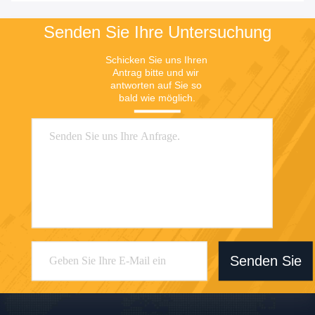
Senden Sie Ihre Untersuchung
Schicken Sie uns Ihren 
Antrag bitte und wir 
antworten auf Sie so 
bald wie möglich.
Senden Sie