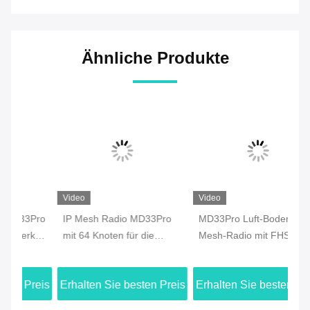
Ähnliche Produkte
Video
Video
Vi
ro
IP Mesh Radio MD33Pro
MD33Pro Luft-Boden-IP-
MD
mit 64 Knoten für die
Mesh-Radio mit FHSS-
Ra
Datenübertragung mit
Technologie
Ve
Drohnen
Da
eis
Erhalten Sie besten Preis
Erhalten Sie besten Preis
Er