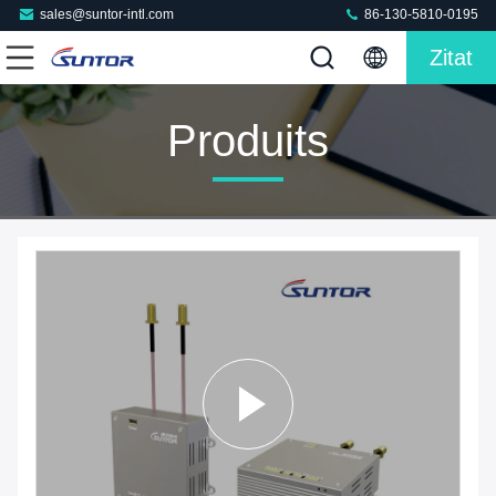
sales@suntor-intl.com
86-130-5810-0195
Zitat
Produits