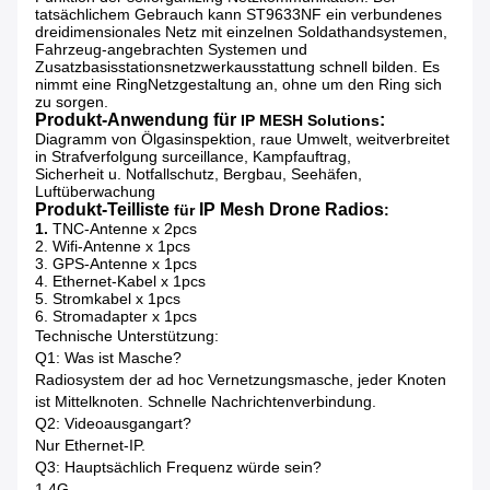
tatsächlichem Gebrauch kann ST9633NF ein verbundenes
dreidimensionales Netz mit einzelnen Soldathandsystemen,
Fahrzeug-angebrachten Systemen und
Zusatzbasisstationsnetzwerkausstattung schnell bilden. Es
nimmt eine RingNetzgestaltung an, ohne um den Ring sich
zu sorgen.
Produkt-Anwendung für
:
IP MESH Solutions
Diagramm von Ölgasinspektion, raue Umwelt, weitverbreitet
in Strafverfolgung surceillance, Kampfauftrag,
Sicherheit u. Notfallschutz, Bergbau, Seehäfen,
Luftüberwachung
Produkt-Teilliste
IP Mesh Drone Radios
für
:
1.
TNC-Antenne x 2pcs
2. Wifi-Antenne x 1pcs
3. GPS-Antenne x 1pcs
4. Ethernet-Kabel x 1pcs
5. Stromkabel x 1pcs
6. Stromadapter x 1pcs
Technische Unterstützung:
Q1: Was ist Masche?
Radiosystem der ad hoc Vernetzungsmasche, jeder Knoten
ist Mittelknoten. Schnelle Nachrichtenverbindung.
Q2: Videoausgangart?
Nur Ethernet-IP.
Q3: Hauptsächlich Frequenz würde sein?
1.4G