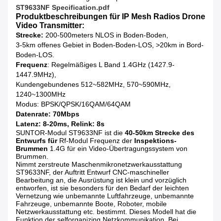
ST9633NF Specification.pdf
Produktbeschreibungen für IP Mesh Radios Drone
Video Transmitter:
Strecke:
200-500meters NLOS in Boden-Boden,
3-5km offenes Gebiet in Boden-Boden-LOS, >20km in Bord-
Boden-LOS.
Frequenz
: Regelmäßiges L Band 1.4GHz (1427.9-
1447.9MHz),
Kundengebundenes 512~582MHz, 570~590MHz,
1240~1300MHz
Modus: BPSK/QPSK/16QAM/64QAM
Datenrate: 70Mbps
Latenz: 8-20ms, Relink: 8s
SUNTOR-Modul ST9633NF ist die
40-50km Strecke des
Entwurfs für
Rf-Modul Frequenz der
Inspektions-
Brummen
1.4G für ein Video-Übertragungssystem von
Brummen.
Nimmt zerstreute Maschenmikronetzwerkausstattung
ST9633NF, der Auftritt Entwurf CNC-maschineller
Bearbeitung an, die Ausrüstung ist klein und vorzüglich
entworfen, ist sie besonders für den Bedarf der leichten
Vernetzung wie unbemannte Luftfahrzeuge, unbemannte
Fahrzeuge, unbemannte Boote, Roboter, mobile
Netzwerkausstattung etc. bestimmt. Dieses Modell hat die
Funktion der selforganizing Netzkommunikation. Bei