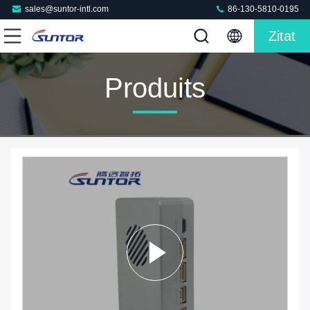
sales@suntor-intl.com
86-130-5810-0195
Zitat
Produits