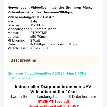
Hervorheben:
Videoübermittler des Brummen-70ms
,
Videoübermittler des Brummen-30Mbps
,
Videoempfänger Uav 1.4GHz
Fre:
1.4g
Strecke:
15-20km
Videoausgang:
IP-Kamera-Video
Modus:
PTP/PTMP
Latenz:
≤50-70ms
Rf-Energie:
2 Watt
Rate:
4-12Mbps, maximales 30Mbps
Verschlüsselt:
AES128/256
Beschreibung
Brummen-Videoübermittler AES128 Hdmi 1.4GHz
30Mbps 70ms
Industrieller Diagrammbrummen UAV-
Videoübermittler 10km
Laden Sie hier Leistungsblatt in pdf-Datei herunter
ST15HMT Spec.pdf
Benutzer
Manual.pdf
St.
15HMT