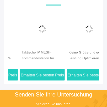
Taktische IP MESH-
Kleine Größe und geringe
C
Kommandostation für
Leistung Optimieren Sie
Fa
d
Notfall- und
Drohnen-Mesh-Radio mit
Fu
g
Drohnenkommunikation
schneller Bereitstellung
Mo
eis
Erhalten Sie besten Preis
Erhalten Sie besten Preis
Er
und Fernverbindung
dr
oh
Senden Sie Ihre Untersuchung
Schicken Sie uns Ihren 