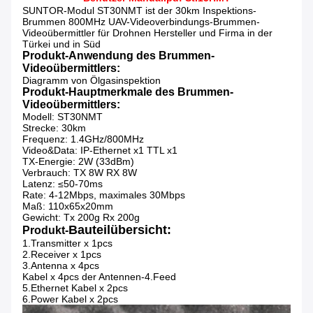
SUNTOR-Modul ST30NMT ist der
30km Inspektions-
Brummen 800MHz UAV-Videoverbindungs-Brummen-
Videoübermittler für Drohnen Hersteller und Firma in der
Türkei und in Süd
Produkt-Anwendung des Brummen-
Videoübermittlers:
Diagramm von Ölgasinspektion
Produkt-Hauptmerkmale des Brummen-
Videoübermittlers:
Modell: ST30NMT
Strecke: 30km
Frequenz: 1.4GHz/800MHz
Video&Data: IP-Ethernet x1 TTL x1
TX-Energie: 2W (33dBm)
Verbrauch: TX 8W RX 8W
Latenz: ≤50-70ms
Rate: 4-12Mbps, maximales 30Mbps
Maß: 110x65x20mm
Gewicht: Tx 200g Rx 200g
Bauteilübersicht:
Produkt-
1.Transmitter x 1pcs
2.Receiver x 1pcs
3.Antenna x 4pcs
Kabel x 4pcs der Antennen-4.Feed
5.Ethernet Kabel x 2pcs
6.Power Kabel x 2pcs