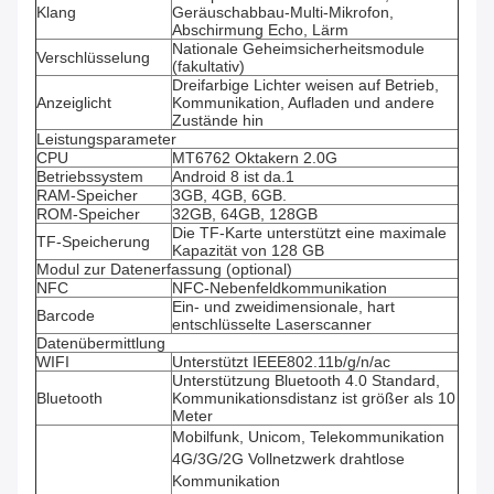
Klang
Geräuschabbau-Multi-Mikrofon,
Abschirmung Echo, Lärm
Nationale Geheimsicherheitsmodule
Verschlüsselung
(fakultativ)
Dreifarbige Lichter weisen auf Betrieb,
Anzeiglicht
Kommunikation, Aufladen und andere
Zustände hin
Leistungsparameter
CPU
MT6762 Oktakern 2.0G
Betriebssystem
Android 8 ist da.1
RAM-Speicher
3GB, 4GB, 6GB.
ROM-Speicher
32GB, 64GB, 128GB
Die TF-Karte unterstützt eine maximale
TF-Speicherung
Kapazität von 128 GB
Modul zur Datenerfassung (optional)
NFC
NFC-Nebenfeldkommunikation
Ein- und zweidimensionale, hart
Barcode
entschlüsselte Laserscanner
Datenübermittlung
WIFI
Unterstützt IEEE802.11b/g/n/ac
Unterstützung Bluetooth 4.0 Standard,
Bluetooth
Kommunikationsdistanz ist größer als 10
Meter
Mobilfunk, Unicom, Telekommunikation
4G/3G/2G Vollnetzwerk drahtlose
Kommunikation