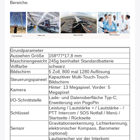
Bereiche.
Grundparameter
Aussehen Größe
158*77*17,8 mm
Maschinengewicht
245g beinhaltet Standardbatterie
Vollfarbe
schwarz
Bildschirm
5 Zoll, 800 mal 1280 Auflösung
Kapazitiver Multi-Touch-Touch-
Steuerungspaneel
Bildschirm
Hinter: 13 Megapixel, Vorder: 5
Kamera
Megapixel
Lade- und Datenoberfläche Typ-C;
I/O-Schnittstelle
Erweiterung von PogoPin
Leistung / Lautstärke + / Lautstärke - /
Schlüssel
PTT Intercom / SOS Notfall / Menü /
Startseite / Rückseite
Gravitationserkennung, Lichterkennung,
Sensor
elektronischer Kompass, Barometer
(optional)
Lautsprecher vor der Interkom;