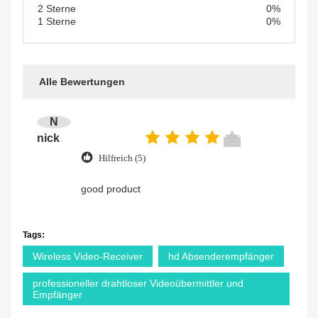
2 Sterne
0%
1 Sterne
0%
Alle Bewertungen
N
nick
Hilfreich (5)
good product
Tags:
Wireless Video-Receiver
hd Absenderempfänger
professioneller drahtloser Videoübermittler und
Empfänger