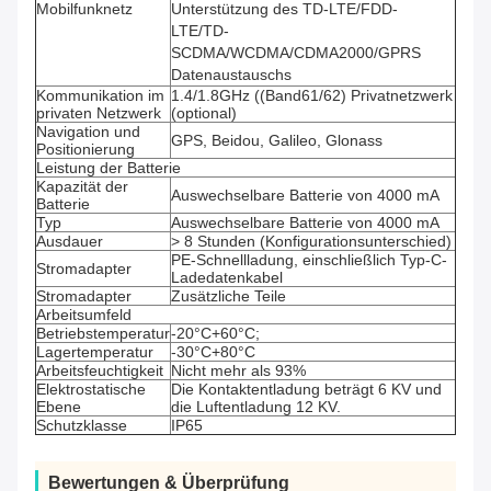
Mobilfunknetz
Unterstützung des TD-LTE/FDD-
LTE/TD-
SCDMA/WCDMA/CDMA2000/GPRS
Datenaustauschs
Kommunikation im
1.4/1.8GHz ((Band61/62) Privatnetzwerk
privaten Netzwerk
(optional)
Navigation und
GPS, Beidou, Galileo, Glonass
Positionierung
Leistung der Batterie
Kapazität der
Auswechselbare Batterie von 4000 mA
Batterie
Typ
Auswechselbare Batterie von 4000 mA
Ausdauer
> 8 Stunden (Konfigurationsunterschied)
PE-Schnellladung, einschließlich Typ-C-
Stromadapter
Ladedatenkabel
Stromadapter
Zusätzliche Teile
Arbeitsumfeld
Betriebstemperatur
-20°C+60°C;
Lagertemperatur
-30°C+80°C
Arbeitsfeuchtigkeit
Nicht mehr als 93%
Elektrostatische
Die Kontaktentladung beträgt 6 KV und
Ebene
die Luftentladung 12 KV.
Schutzklasse
IP65
Bewertungen & Überprüfung