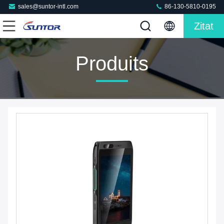
sales@suntor-intl.com
86-130-5810-0195
Zitat
Produits