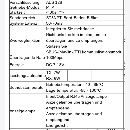
Verschlüsselung
AES 128
Getriebe-Modus
PTP
Startzeit
< 30s="">
Sendebereich
ST5NPT: Bord-Boden-5-8km
System-Latenz
50-70ms
Integrieren Sie mehrfache
Richtfunkstrecken in eine, um zu
Zweiwegfunktion
übertragen und zu empfangen.
Opt
Stützen Sie
SBUS-/Mavlink/TTLkommunikationsmodul
Übertragende Rate
100Mbps
DC
Energie
DC 7-18V
opt
TX: 7W
Leistungsaufnahme
Ma
RX: 6W
Betriebstemperatur: -40 - 85°C
Betriebstemperatur
Lagertemperatur: -55 - 100°C
Input/Output RJ45 Anzeigelampe
Anzeigelampe übertragen und
empfangend
Anzeigelampe
Anzeigelampe übertragen und
empfangend
Energielicht