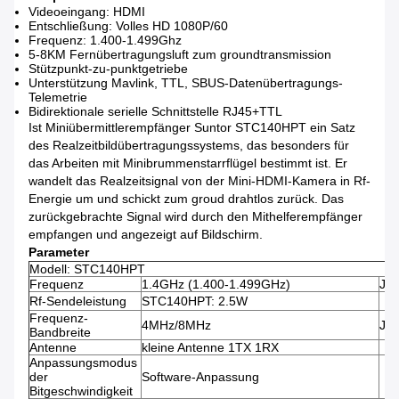
Videoeingang: HDMI
Entschließung: Volles HD 1080P/60
Frequenz: 1.400-1.499Ghz
5-8KM Fernübertragungsluft zum groundtransmission
Stützpunkt-zu-punktgetriebe
Unterstützung Mavlink, TTL, SBUS-Datenübertragungs-
Telemetrie
Bidirektionale serielle Schnittstelle RJ45+TTL
Ist Miniübermittlerempfänger Suntor STC140HPT ein Satz
des Realzeitbildübertragungssystems, das besonders für
das Arbeiten mit Minibrummenstarrflügel bestimmt ist. Er
wandelt das Realzeitsignal von der Mini-HDMI-Kamera in Rf-
Energie um und schickt zum groud drahtlos zurück. Das
zurückgebrachte Signal wird durch den Mithelferempfänger
empfangen und angezeigt auf Bildschirm.
Parameter
Modell: STC140HPT
Frequenz
1.4GHz (1.400-1.499GHz)
Jus
Rf-Sendeleistung
STC140HPT: 2.5W
Frequenz-
4MHz/8MHz
Jus
Bandbreite
Antenne
kleine Antenne 1TX 1RX
Anpassungsmodus
der
Software-Anpassung
Bitgeschwindigkeit