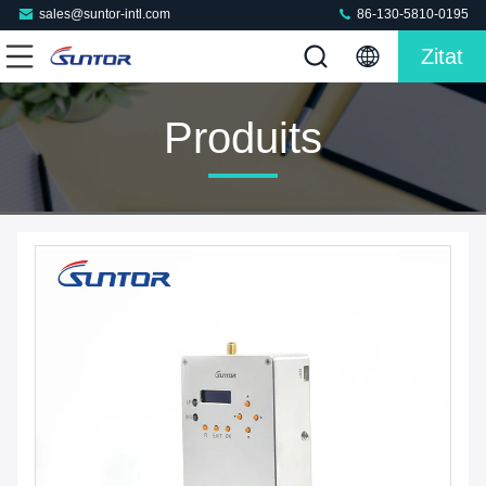
sales@suntor-intl.com
86-130-5810-0195
Zitat
Produits