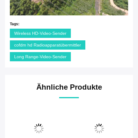
Tags:
Wireless HD-Video-Sender
cofdm hd Radioapparatübermittler
Long Range-Video-Sender
Ähnliche Produkte