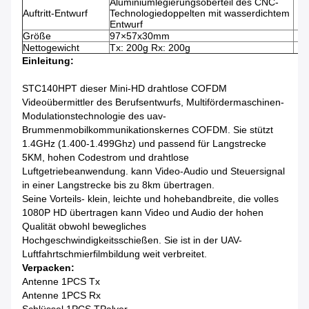
Aluminiumlegierungsoberteil des CNC-
Auftritt-Entwurf
Technologiedoppelten mit wasserdichtem
Entwurf
Größe
97×57x30mm
Nettogewicht
Tx: 200g Rx: 200g
Einleitung:
STC140HPT dieser Mini-HD drahtlose COFDM
Videoübermittler des Berufsentwurfs, Multifördermaschinen-
Modulationstechnologie des uav-
Brummenmobilkommunikationskernes COFDM. Sie stützt
1.4GHz (
1.400-1.499Ghz
) und passend für Langstrecke
5KM, hohen Codestrom und drahtlose
Luftgetriebeanwendung. kann Video-Audio und Steuersignal
in einer Langstrecke bis zu 8km übertragen.
Seine Vorteils- klein, leichte und hohebandbreite, die volles
1080P HD übertragen kann Video und Audio der hohen
Qualität obwohl bewegliches
Hochgeschwindigkeitsschießen. Sie ist in der UAV-
Luftfahrtschmierfilmbildung weit verbreitet.
Verpacken:
Antenne 1PCS Tx
Antenne 1PCS Rx