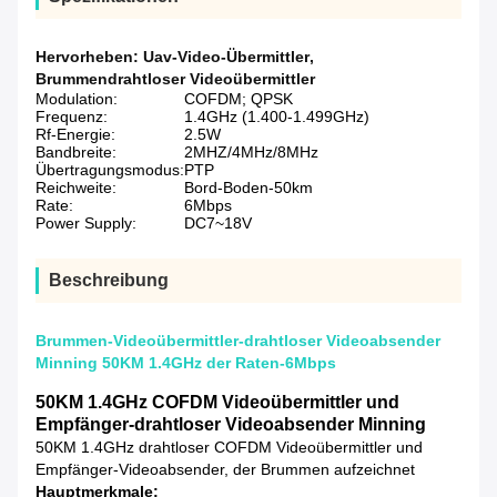
Hervorheben:
Uav-Video-Übermittler
,
Brummendrahtloser Videoübermittler
Modulation:
COFDM; QPSK
Frequenz:
1.4GHz (1.400-1.499GHz)
Rf-Energie:
2.5W
Bandbreite:
2MHZ/4MHz/8MHz
Übertragungsmodus:
PTP
Reichweite:
Bord-Boden-50km
Rate:
6Mbps
Power Supply:
DC7~18V
Beschreibung
Brummen-Videoübermittler-drahtloser Videoabsender
Minning 50KM 1.4GHz der Raten-6Mbps
50KM 1.4GHz COFDM Videoübermittler und
Empfänger-drahtloser Videoabsender Minning
50KM 1.4GHz drahtloser COFDM Videoübermittler und
Empfänger-Videoabsender, der Brummen aufzeichnet
Hauptmerkmale: